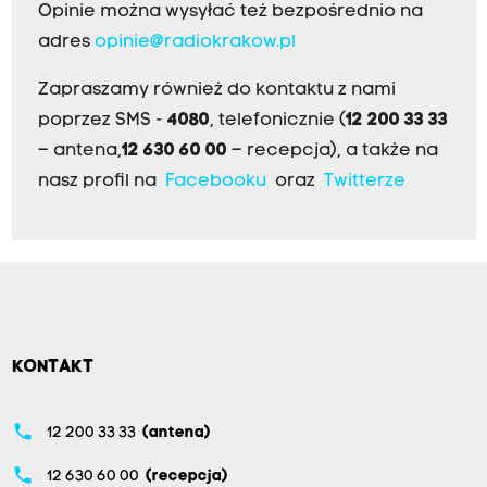
Opinie można wysyłać też bezpośrednio na
adres
opinie@radiokrakow.pl
Zapraszamy również do kontaktu z nami
poprzez SMS -
4080
, telefonicznie (
12 200 33 33
– antena,
12 630 60 00
– recepcja), a także na
nasz profil na
Facebooku
oraz
Twitterze
KONTAKT
phone
12 200 33 33
(antena)
phone
12 630 60 00
(recepcja)