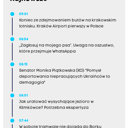
09:01
Koniec ze zdejmowaniem butów na krakowskim
lotnisku. Kraków Airport pierwszy w Polsce
08:54
„Zagłosuj na mojego psa”. Uwaga na oszustwo,
które przejmuje WhatsAppa
08:15
Senator Monika Piątkowska (KO): "Pomysł
deportowania niepracujących Ukraińców to
demagogia"
08:01
Jak uratować wysychające jezioro w
Klimkówce? Potrzebna ekspertyza
07:44
W sobotę tramwaje nie dojadą do Borku