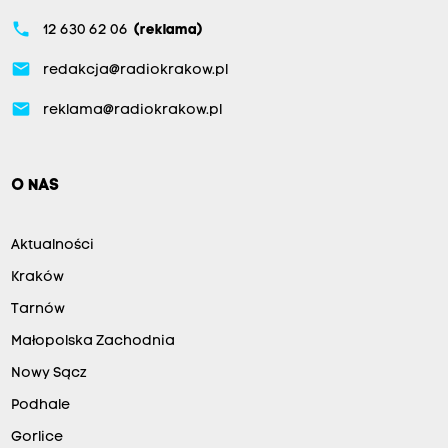
phone
12 630 62 06
(reklama)
email
redakcja@radiokrakow.pl
email
reklama@radiokrakow.pl
O NAS
Aktualności
Kraków
Tarnów
Małopolska Zachodnia
Nowy Sącz
Podhale
Gorlice