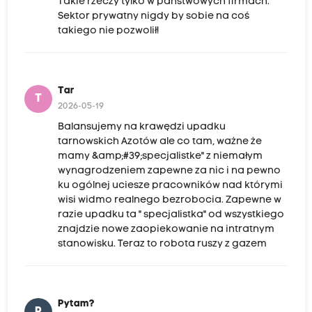
Takie rzeczy tylko w państwowych firmach.
Sektor prywatny nigdy by sobie na coś
takiego nie pozwolił!
Tar
T
2026-05-19
Balansujemy na krawędzi upadku
tarnowskich Azotów ale co tam, ważne że
mamy &amp;#39;specjalistke" z niemałym
wynagrodzeniem zapewne za nic i na pewno
ku ogólnej uciesze pracowników nad którymi
wisi widmo realnego bezrobocia. Zapewne w
razie upadku ta " specjalistka" od wszystkiego
znajdzie nowe zaopiekowanie na intratnym
stanowisku. Teraz to robota ruszy z gazem
Pytam?
P