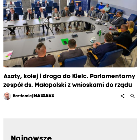
Azoty, kolej i droga do Kielc. Parlamentarny
zespół ds. Małopolski z wnioskami do rządu
search
share
Bartłomiej
MAZIARZ
Najnowsze