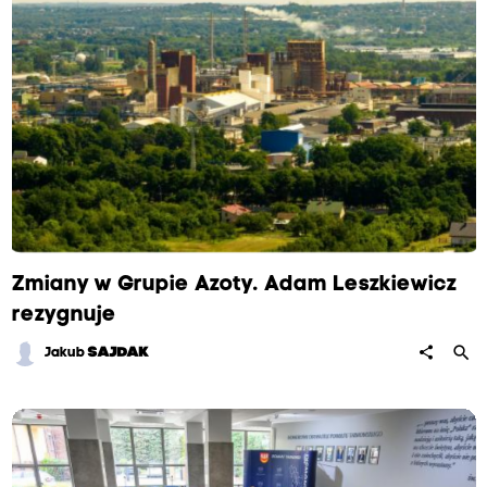
Zmiany w Grupie Azoty. Adam Leszkiewicz
rezygnuje
search
share
Jakub
SAJDAK