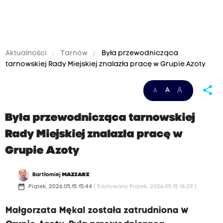
Aktualności
Tarnów
Była przewodnicząca
tarnowskiej Rady Miejskiej znalazła pracę w Grupie Azoty
share
A
A
A
Była przewodnicząca tarnowskiej
Rady Miejskiej znalazła pracę w
Grupie Azoty
Bartłomiej
MAZIARZ
date_range
Piątek, 2026.05.15 15:44
( Edytowany Piątek, 2026.05.15 16:29 )
Małgorzata Mękal została zatrudniona w