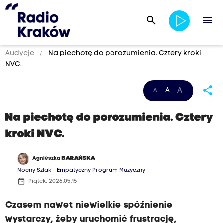
search
menu
Audycje
Na piechotę do porozumienia. Cztery kroki
NVC.
share
A
A
A
Na piechotę do porozumienia. Cztery
kroki NVC.
Agnieszka
BARAŃSKA
Nocny Szlak - Empatyczny Program Muzyczny
date_range
Piątek, 2026.05.15
Czasem nawet niewielkie spóźnienie
wystarczy, żeby uruchomić frustrację,