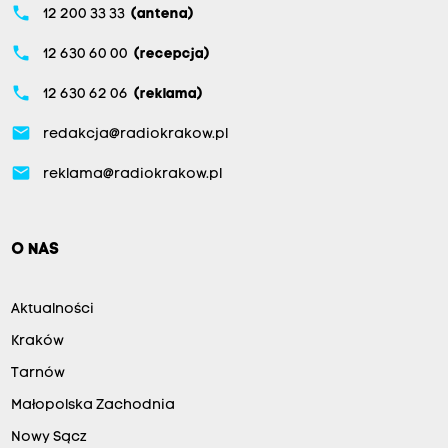
phone
12 200 33 33
(antena)
phone
12 630 60 00
(recepcja)
phone
12 630 62 06
(reklama)
email
redakcja@radiokrakow.pl
email
reklama@radiokrakow.pl
O NAS
Aktualności
Kraków
Tarnów
Małopolska Zachodnia
Nowy Sącz