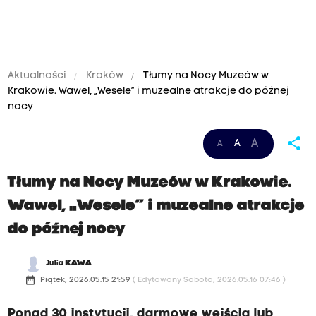
Aktualności
Kraków
Tłumy na Nocy Muzeów w
Krakowie. Wawel, „Wesele” i muzealne atrakcje do późnej
nocy
share
A
A
A
Tłumy na Nocy Muzeów w Krakowie.
Wawel, „Wesele” i muzealne atrakcje
do późnej nocy
Julia
KAWA
date_range
Piątek, 2026.05.15 21:59
( Edytowany Sobota, 2026.05.16 07:46 )
Ponad 30 instytucji, darmowe wejścia lub