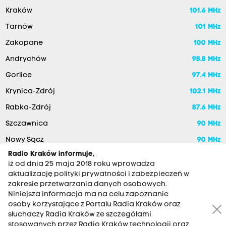
Kraków
101.6 MHz
Tarnów
101 MHz
Zakopane
100 MHz
Andrychów
98.8 MHz
Gorlice
97.4 MHz
Krynica-Zdrój
102.1 MHz
Rabka-Zdrój
87.6 MHz
Szczawnica
90 MHz
Nowy Sącz
90 MHz
Radio Kraków informuje,
iż od dnia 25 maja 2018 roku wprowadza
aktualizację polityki prywatności i zabezpieczeń w
zakresie przetwarzania danych osobowych.
Niniejsza informacja ma na celu zapoznanie
osoby korzystające z Portalu Radia Kraków oraz
słuchaczy Radia Kraków ze szczegółami
stosowanych przez Radio Kraków technologii oraz