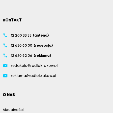
KONTAKT
phone
12 200 33 33
(antena)
phone
12 630 60 00
(recepcja)
phone
12 630 62 06
(reklama)
email
redakcja@radiokrakow.pl
email
reklama@radiokrakow.pl
O NAS
Aktualności