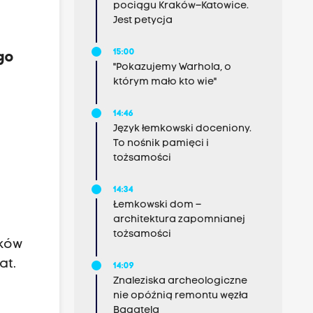
pociągu Kraków–Katowice.
Jest petycja
15:00
go
"Pokazujemy Warhola, o
którym mało kto wie"
14:46
Język łemkowski doceniony.
To nośnik pamięci i
tożsamości
14:34
Łemkowski dom –
architektura zapomnianej
tożsamości
dków
at.
14:09
Znaleziska archeologiczne
nie opóźnią remontu węzła
Bagatela