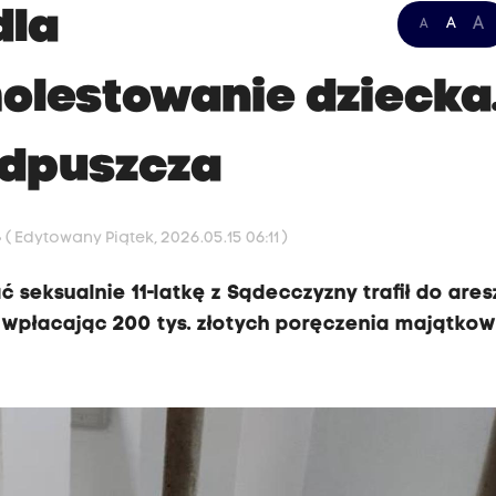
dla
A
A
A
olestowanie dziecka
odpuszcza
5
( Edytowany Piątek, 2026.05.15 06:11 )
 seksualnie 11-latkę z Sądecczyzny trafił do ares
 wpłacając 200 tys. złotych poręczenia majątko