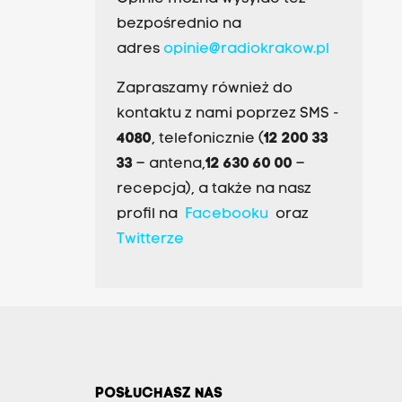
bezpośrednio na
adres
opinie@radiokrakow.pl
Zapraszamy również do
kontaktu z nami poprzez SMS -
4080
, telefonicznie (
12 200 33
33
– antena,
12 630 60 00
–
recepcja), a także na nasz
profil na
Facebooku
oraz
Twitterze
POSŁUCHASZ NAS