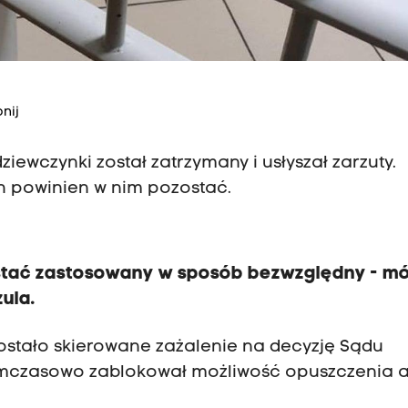
nij
ewczynki został zatrzymany i usłyszał zarzuty.
h powinien w nim pozostać.
stać zastosowany w sposób bezwzględny - m
ula.
tało skierowane zażalenie na decyzję Sądu
ymczasowo zablokował możliwość opuszczenia a