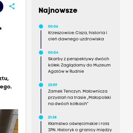
share
Najnowsze
.
00:06
Krzeszowice: Cisza, historia i
cień dawnego uzdrowiska
00:04
Skarby z perspektywy dwóch
kółek: Zaglądamy do Muzeum
Agatów w Rudnie
ztu,
23:59
wego.
Zamek Tenczyn. Malownicza
przystań na trasie „Małopolski
na dwóch kółkach”
21:38
Kłamstwo oświęcimskie i rola
IPN. Historyk o granicy między