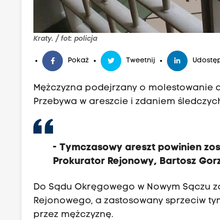
Kraty. / fot: policja
Pokaż
Tweetnij
Udostęp
Mężczyzna podejrzany o molestowanie dzi
Przebywa w areszcie i zdaniem śledczyc
- Tymczasowy areszt powinien zo
Prokurator Rejonowy, Bartosz Gorz
Do Sądu Okręgowego w Nowym Sączu zos
Rejonowego, a zastosowany sprzeciw t
przez mężczyznę.