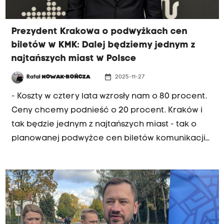
częstsze kursy tam, gdzie mieszkańcy zgłaszają
problemy.
Prezydent Krakowa o podwyżkach cen
biletów w KMK: Dalej będziemy jednym z
najtańszych miast w Polsce
date_range
Rafał
NOWAK-BOŃCZA
2025-11-27
- Koszty w cztery lata wzrosły nam o 80 procent.
Ceny chcemy podnieść o 20 procent. Kraków i
tak będzie jednym z najtańszych miast - tak o
planowanej podwyżce cen biletów komunikacji
miejskiej mówił na antenie Radia Kraków
prezydent miasta Aleksander Miszalski. Od
marca bilet godzinny ma kosztować osiem, a nie
jak teraz sześć złotych, miesięczny dla
posiadaczy Krakowskiej Karty Miejskiej - 109
zamiast 90 złotych. "W innych miastach jest