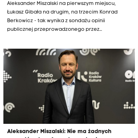
Aleksander Miszalski na pierwszym miejscu,
Łukasz Gibała na drugim, na trzecim Konrad
Berkowicz - tak wynika z sondażu opinii
publicznej przeprowadzonego przez
Ogólnopolską Grupę Badawczą na zlecenie
portalu lovekrakow.pl. To pierwsze takie badanie
od czasu wyborów samorządowych. Komentuje
je prof. Andrzej Piasecki z Uniwersytetu
Ekonomicznego, który gościł w Radiu Kraków.
Aleksander Miszalski: Nie ma żadnych