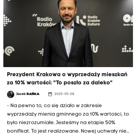
referendalną. Drewnicki przekonuje, że
mieszkańcy miasta są niezadowoleni z tej
prezydentury.
Prezydent Krakowa o wyprzedaży mieszkań
za 10% wartości: "To poszło za daleko"
date_range
Jacek
BAŃKA
2025-05-08
- Na pewno to, co się działo w zakresie
wyprzedaży mienia gminnego za 10% wartości, to
było niezrozumiałe. Jesteśmy na etapie 50%
bonifikat. To jest realizowane. Nowej uchwały nie