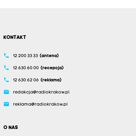
KONTAKT
phone
12 200 33 33
(antena)
phone
12 630 60 00
(recepcja)
phone
12 630 62 06
(reklama)
email
redakcja@radiokrakow.pl
email
reklama@radiokrakow.pl
O NAS