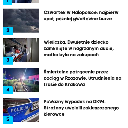
1
Czwartek w Małopolsce: najpierw
upał, później gwałtowne burze
2
Wieliczka. Dwuletnie dziecko
zamknięte w nagrzanym aucie,
matka była na zakupach
3
Śmiertelne potrącenie przez
pociąg w Rzozowie. Utrudnienia na
trasie do Krakowa
4
Poważny wypadek na DK94.
Strażacy uwolnili zakleszczonego
kierowcę
5