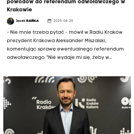
powodów do referendum odwoławczego w
Krakowie
date_range
Jacek
BAŃKA
2025-08-25
- Nie mnie trzeba pytać - mówił w Radiu Kraków
prezydent Krakowa Aleksander Miszalski,
komentując sprawę ewentualnego referendum
odwoławczego. "Nie wydaje mi się, żeby w
Krakowie były nastroje sprzyjające takiemu
rozwiązaniu" - dodawał nasz poranny gość.
Prezydent zadawał pytanie - gdyby ktoś chciał
zrobić referendum odwoławcze, to na jakiej
podstawie? "Wiem, że zdarzają się błędy, że nie
wszystko idzie po mojej myśli, ale nie ma
konkretnego powodu, dla którego można by
odwołać prezydenta Krakowa" - podkreślał.