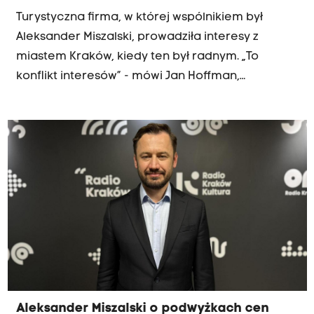
Turystyczna firma, w której wspólnikiem był
Aleksander Miszalski, prowadziła interesy z
miastem Kraków, kiedy ten był radnym. „To
konflikt interesów” - mówi Jan Hoffman,
przewodniczący dzielnicy I. Hoffman ujawnił
dokumenty, które wskazują, że spółka
Miszalskiego przyjmowała zlecenia od miasta.
Rzeczniczka Aleksandra Miszalskiego odpowiada
: "Wszystko było zgodne z prawem".
Aleksander Miszalski o podwyżkach cen