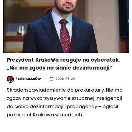
rozpoczęte w mieście zmiany powinny być
kontynuowane, choć wymagają korekt
Prezydent Krakowa reaguje na cyberatak.
„Nie ma zgody na sianie dezinformacji”
date_range
Radio
KRAKÓW
2026-05-22
Składam zawiadomienie do prokuratury. Nie ma
zgody na wykorzystywanie sztucznej inteligencji
do siania dezinformacji i propagandy – ogłosił
prezydent Krakowa w mediach
społecznościowych. Aleksander Miszalski odnosi
się do przeprowadzonego 20 maja cyberataku.