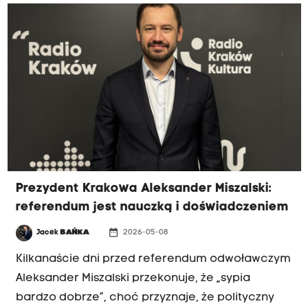
Prezydent Krakowa Aleksander Miszalski:
referendum jest nauczką i doświadczeniem
date_range
Jacek
BAŃKA
2026-05-08
Kilkanaście dni przed referendum odwoławczym
Aleksander Miszalski przekonuje, że „sypia
bardzo dobrze”, choć przyznaje, że polityczny