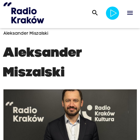
search
menu
Aleksander Miszalski
Aleksander
Miszalski