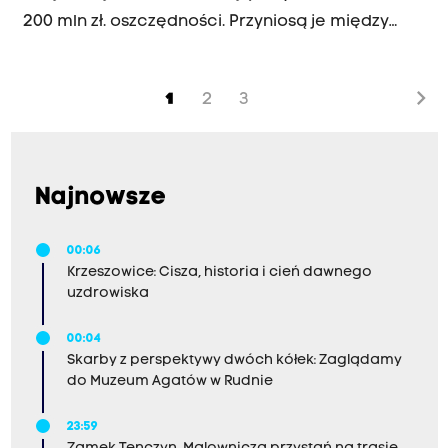
200 mln zł. oszczędności. Przyniosą je między
innymi kontrola wydatków w edukacji, stworzenie
centów usług wspólnych, informatyzacja i
chevron_right
1
2
3
połączenie wydziałów. "Zwolnień nie będzie,
planujemy zmniejszenie zatrudnienia nowych
osób, na przykład za osoby przechodzące na
emeryturę. Nowe departamenty nie będą miały
Najnowsze
dodatkowych kadr. Pozwoli to na lepsze
zarządzanie, chodzi o to by prowadzić wspólną
00:06
Krzeszowice: Cisza, historia i cień dawnego
politykę" - mówił prezydent Aleksander Miszalski.
uzdrowiska
00:04
Skarby z perspektywy dwóch kółek: Zaglądamy
do Muzeum Agatów w Rudnie
23:59