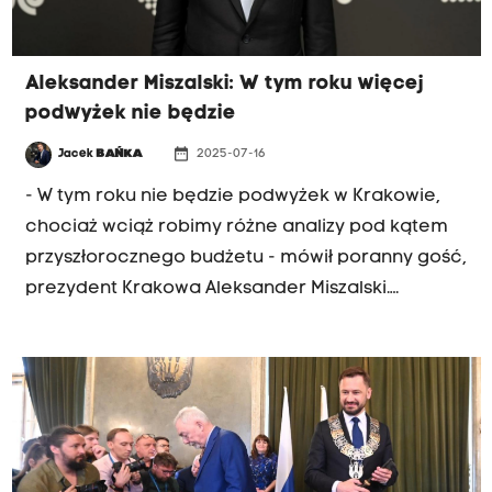
Aleksander Miszalski: W tym roku więcej
podwyżek nie będzie
date_range
Jacek
BAŃKA
2025-07-16
- W tym roku nie będzie podwyżek w Krakowie,
chociaż wciąż robimy różne analizy pod kątem
przyszłorocznego budżetu - mówił poranny gość,
prezydent Krakowa Aleksander Miszalski.
Podniesienie opłat za wywóz śmieci, tłumaczył
tym, że system się nie bilansował. Koszty wzrosły
w związku z inflacją, wzrosła też liczba odpadów.
Weszła też sekcja tekstyliów. Zdaniem
prezydenta - w tym roku nie wzrosną ceny
biletów komunikacji miejskiej. Ale taka podwyżka