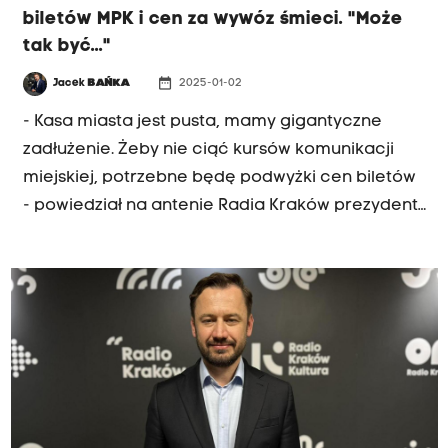
biletów MPK i cen za wywóz śmieci. "Może
tak być..."
date_range
Jacek
BAŃKA
2025-01-02
- Kasa miasta jest pusta, mamy gigantyczne
zadłużenie. Żeby nie ciąć kursów komunikacji
miejskiej, potrzebne będę podwyżki cen biletów
- powiedział na antenie Radia Kraków prezydent
Krakowa Aleksander Miszalski. Poranny gość
Radia Kraków zapowiedział, że w górę pójdą
raczej ceny biletów okresowych, bo ceny
biletów jednorazowych już są wysokie, jedne z
najwyższych w Polsce. Miasto prowadzi też
analizy w sprawie zmian dotyczących pobierania
opłat. To prawdopodobnie nie będą jedyne
podwyżki, jakie czekają krakowian. Więcej trzeba