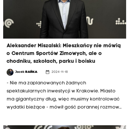
Aleksander Miszalski: Mieszkańcy nie mówią
o Centrum Sportów Zimowych, ale o
chodniku, szkołach, parku i boisku
date_range
Jacek
BAŃKA
2024-11-18
- Nie ma zaplanowanych żadnych
spektakularnych inwestycji w Krakowie. Miasto
ma gigantyczny dług, więc musimy kontrolować
wydatki bieżące - mówił gość porannej rozmowy
Radia Kraków, prezydent Aleksander Miszalski
tłumacząc, dlaczego przyszłoroczny budżet jest