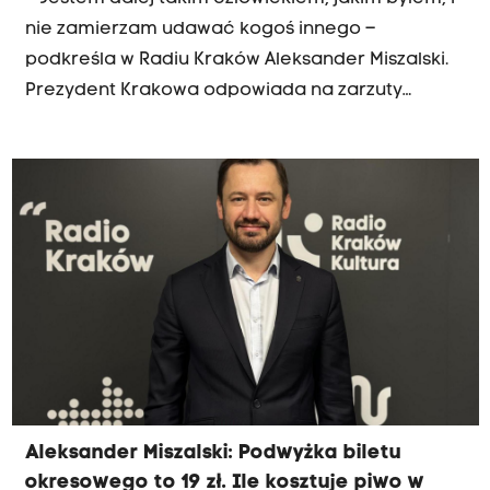
nie zamierzam udawać kogoś innego –
podkreśla w Radiu Kraków Aleksander Miszalski.
Prezydent Krakowa odpowiada na zarzuty
dotyczące swojego wizerunku, mówi o
oczekiwaniach mieszkańców wobec zmiany w
mieście i odnosi się do politycznego tła
referendum.
Aleksander Miszalski: Podwyżka biletu
okresowego to 19 zł. Ile kosztuje piwo w