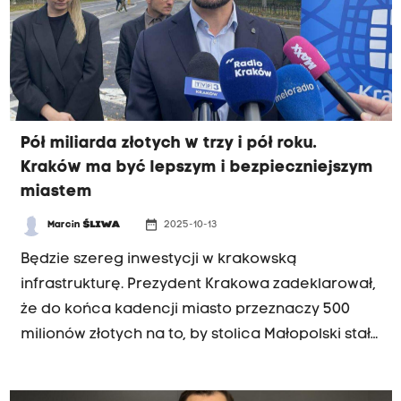
drożej, jeśli chodzi o bilety miesięczne. Wpływy z
biletów pokrywają niecałe 40 procent kosztów
funkcjonowania komunikacji miejskiej" - mówił
prezydent Miszalski w porannej rozmowie Radia
Kraków. Projekt uchwały trafi do Rady Miasta. To
Pół miliarda złotych w trzy i pół roku.
radni podejmą w najbliższych tygodniach
Kraków ma być lepszym i bezpieczniejszym
ostateczną decyzję co do podwyżek. Jeśli się na
miastem
nie zgodzą, zmiany wejdą w życie w marcu
przyszłego roku.
date_range
Marcin
ŚLIWA
2025-10-13
Będzie szereg inwestycji w krakowską
infrastrukturę. Prezydent Krakowa zadeklarował,
że do końca kadencji miasto przeznaczy 500
milionów złotych na to, by stolica Małopolski stała
się lepszym i bezpieczniejszym miejscem do
życia.