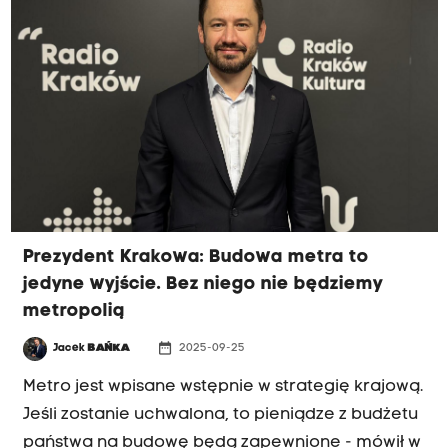
Prezydent Krakowa: Budowa metra to
jedyne wyjście. Bez niego nie będziemy
metropolią
date_range
Jacek
BAŃKA
2025-09-25
Metro jest wpisane wstępnie w strategię krajową.
Jeśli zostanie uchwalona, to pieniądze z budżetu
państwa na budowę będą zapewnione - mówił w