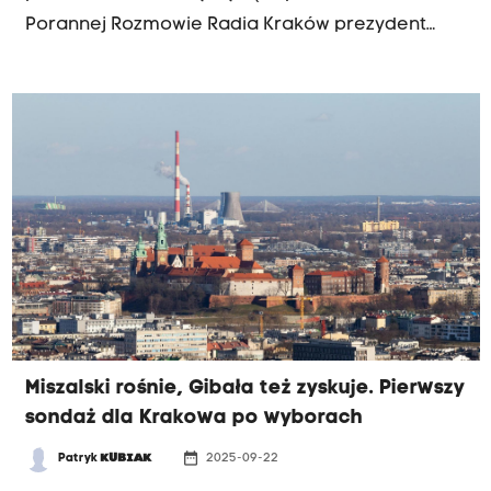
Porannej Rozmowie Radia Kraków prezydent
miasta Aleksander Miszalski. Przyznał, że na razie
nie ma gwarancji finansowania metra, ale to
jeszcze wczesny etap. Pieniądze popłyną, jeśli
inwestycja będzie na odpowiednim etapie
przygotowania - tłumaczy Miszalski.
Miszalski rośnie, Gibała też zyskuje. Pierwszy
sondaż dla Krakowa po wyborach
date_range
Patryk
KUBIAK
2025-09-22
CO NIESIE DZIEŃ