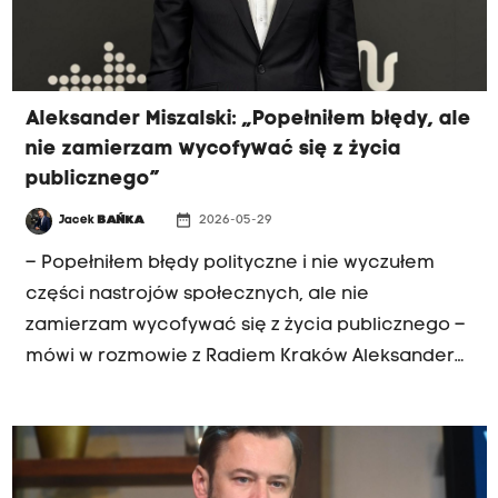
Aleksander Miszalski: „Popełniłem błędy, ale
nie zamierzam wycofywać się z życia
publicznego”
date_range
Jacek
BAŃKA
2026-05-29
– Popełniłem błędy polityczne i nie wyczułem
części nastrojów społecznych, ale nie
zamierzam wycofywać się z życia publicznego –
mówi w rozmowie z Radiem Kraków Aleksander
Miszalski. Były prezydent Krakowa komentuje
wyniki referendum, ocenia przyczyny swojej
porażki, zapowiada wsparcie dla kandydata
Koalicji Obywatelskiej i przekonuje, że