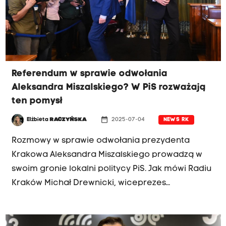
może być nieunikniona w przyszłym roku.
Referendum w sprawie odwołania
Aleksandra Miszalskiego? W PiS rozważają
ten pomysł
date_range
Elżbieta
RACZYŃSKA
2025-07-04
NEWS RK
Rozmowy w sprawie odwołania prezydenta
Krakowa Aleksandra Miszalskiego prowadzą w
swoim gronie lokalni politycy PiS. Jak mówi Radiu
Kraków Michał Drewnicki, wiceprezes
krakowskich struktur PiS, partia sprawdza, czy
jest w stanie zebrać wystarczająca liczbę
podpisów i zorganizować kampanię