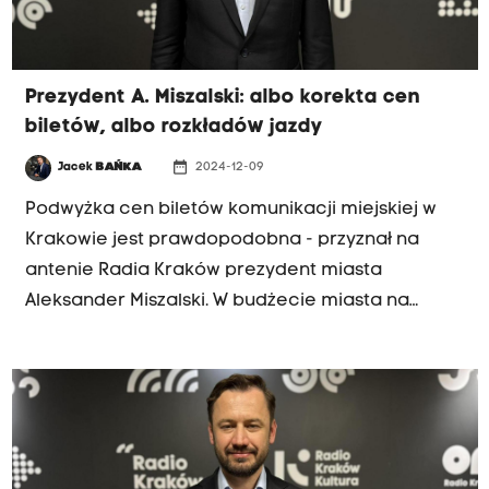
będzie też zapłacić za wywóz śmieci, zwłaszcza
że pojawia się nowa frakcja - tekstylna. Na razie
nie wiadomo jednak, jak duże będą te podwyżki i
Prezydent A. Miszalski: albo korekta cen
kiedy zostaną wprowadzone.
biletów, albo rozkładów jazdy
date_range
Jacek
BAŃKA
2024-12-09
Podwyżka cen biletów komunikacji miejskiej w
Krakowie jest prawdopodobna - przyznał na
antenie Radia Kraków prezydent miasta
Aleksander Miszalski. W budżecie miasta na
przyszły rok na komunikację miejską zabraknie
300 milionów złotych. "Niewykluczone, że
pasażerów czeka korekta cen biletów albo
korekta rozkładu jazdy. Tramwaje i autobusy
jeździłyby rzadziej" - mówił prezydent Miszalski w
porannej rozmowie Radia Kraków.