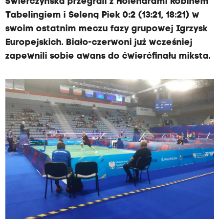
Świerczyńska przegrali z Holendrami Robinem
Tabelingiem i Seleną Piek 0:2 (13:21, 18:21) w
swoim ostatnim meczu fazy grupowej Igrzysk
Europejskich. Biało-czerwoni już wcześniej
zapewnili sobie awans do ćwierćfinału miksta.