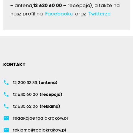
– antena,
12 630 60 00
– recepcja), a także na
nasz profil na
Facebooku
oraz
Twitterze
KONTAKT
phone
12 200 33 33
(antena)
phone
12 630 60 00
(recepcja)
phone
12 630 62 06
(reklama)
email
redakcja@radiokrakow.pl
email
reklama@radiokrakow.pl