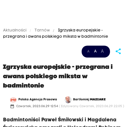
Aktualności
Tarnów
Igrzyska europejskie -
przegrana i awans polskiego miksta w badmintonie
share
A
A
A
Igrzyska europejskie - przegrana i
awans polskiego miksta w
badmintonie
Polska Agencja Prasowa
Bartłomiej
MAZIARZ
date_range
Czwartek, 2023.06.29 12:54
( Edytowany Czwartek, 2023.06.29 22:05 )
Badmintoniści Paweł Śmiłowski i Magdalena