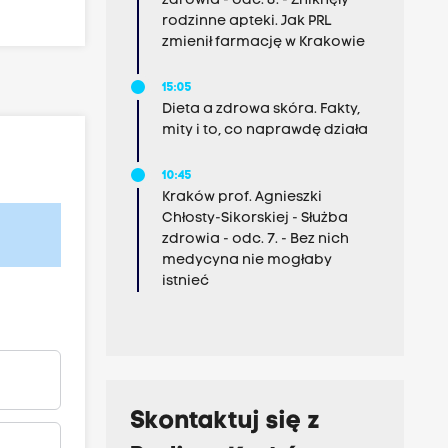
zdrowia - odc. 8. - Zniknęły
rodzinne apteki. Jak PRL
zmienił farmację w Krakowie
15:05
Dieta a zdrowa skóra. Fakty,
mity i to, co naprawdę działa
10:45
Kraków prof. Agnieszki
Chłosty-Sikorskiej - Służba
zdrowia - odc. 7. - Bez nich
medycyna nie mogłaby
istnieć
Skontaktuj się z