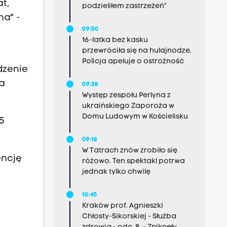
t,
podzieliłem zastrzeżeń”
na" -
09:50
16-latka bez kasku
przewróciła się na hulajnodze.
Policja apeluje o ostrożność
dzenie
 a
09:38
Występ zespołu Perlyna z
ukraińskiego Zaporoża w
Domu Ludowym w Kościelisku
5
09:18
W Tatrach znów zrobiło się
encję
różowo. Ten spektakl potrwa
jednak tylko chwilę
10:45
Kraków prof. Agnieszki
Chłosty-Sikorskiej - Służba