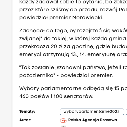
każdy zadawał sobie to pytanie, bo zbli
przez które szliśmy do przodu, rozwój P
powiedział premier Morawiecki.
Zachęcał do tego, by rozejrzeć się wokół
zwijanej" do takiej, w której każda gmi
przekracza 20 zł za godzinę, gdzie budo
emeryci otrzymują 13., 14. emeryturę or
"Tak zostanie ,szanowni państwo, jeżeli t
października" - powiedział premier.
Wybory parlamentarne odbędą się 15 paź
460 posłów i 100 senatorów.
Tematy:
wyboryparlamentarne2023
Autor:
Polska Agencja Prasowa