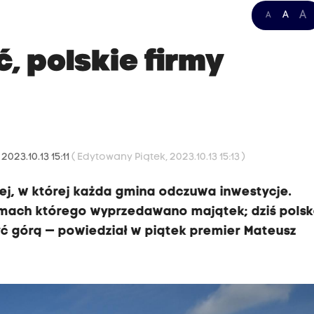
A
A
A
, polskie firmy
 2023.10.13 15:11
( Edytowany Piątek, 2023.10.13 15:13 )
iej, w której każda gmina odczuwa inwestycje.
amach którego wyprzedawano majątek; dziś pols
yć górą — powiedział w piątek premier Mateusz