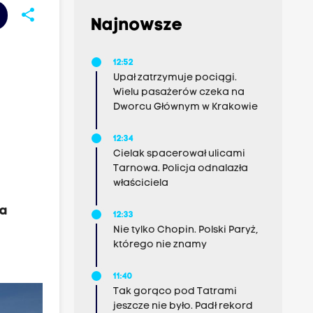
share
Najnowsze
12:52
Upał zatrzymuje pociągi.
Wielu pasażerów czeka na
Dworcu Głównym w Krakowie
12:34
Cielak spacerował ulicami
Tarnowa. Policja odnalazła
właściciela
ka
12:33
Nie tylko Chopin. Polski Paryż,
którego nie znamy
11:40
Tak gorąco pod Tatrami
jeszcze nie było. Padł rekord