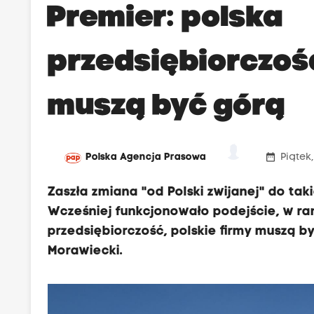
Premier: polska
przedsiębiorczość
muszą być górą
date_range
Polska Agencja Prasowa
Piątek,
Zaszła zmiana "od Polski zwijanej" do tak
Wcześniej funkcjonowało podejście, w r
przedsiębiorczość, polskie firmy muszą b
Morawiecki.