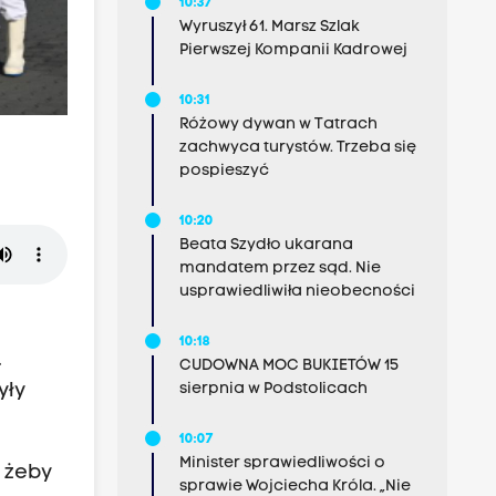
10:37
Wyruszył 61. Marsz Szlak
Pierwszej Kompanii Kadrowej
10:31
Różowy dywan w Tatrach
zachwyca turystów. Trzeba się
pospieszyć
10:20
Beata Szydło ukarana
mandatem przez sąd. Nie
usprawiedliwiła nieobecności
10:18
.
CUDOWNA MOC BUKIETÓW 15
yły
sierpnia w Podstolicach
10:07
Minister sprawiedliwości o
, żeby
sprawie Wojciecha Króla. „Nie