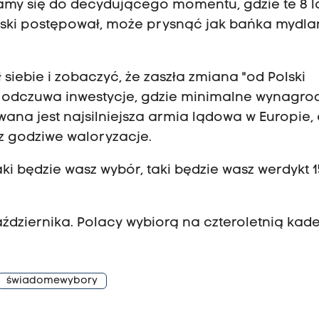
żamy się do decydującego momentu, gdzie te 8 la
olski postępował, może prysnąć jak bańka mydla
 siebie i zobaczyć, że zaszła zmiana "od Polski
na odczuwa inwestycje, gdzie minimalne wynagro
wana jest najsilniejsza armia lądowa w Europie,
az godziwe waloryzacje.
aki będzie wasz wybór, taki będzie wasz werdykt 1
dziernika. Polacy wybiorą na czteroletnią kad
świadomewybory