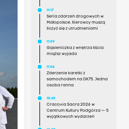
11:17
Seria zdarzeń drogowych w
Małopolsce. Kierowcy muszą
liczyć się z utrudnieniami
11:09
Gąsieniczka z wnętrza liścia
miąższ wyjada
11:06
Zderzenie karetki z
samochodem na DK75. Jedna
osoba ranna
10:40
Cracovia Sacra 2026 w
Centrum Kultury Podgórza ¬- 5
wyjątkowych wydarzeń