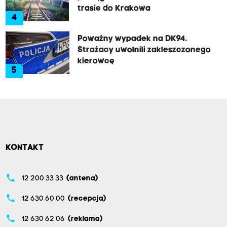
trasie do Krakowa
4
Poważny wypadek na DK94.
Strażacy uwolnili zakleszczonego
kierowcę
5
KONTAKT
phone
12 200 33 33
(antena)
phone
12 630 60 00
(recepcja)
phone
12 630 62 06
(reklama)