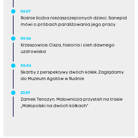
06:07
Rośnie liczba niezaszczepionych dzieci. Sanepid
mówi o próbach paraliżowania jego pracy
00:06
Krzeszowice: Cisza, historia i cień dawnego
uzdrowiska
00:04
Skarby z perspektywy dwóch kółek: Zaglądamy
do Muzeum Agatów w Rudnie
23:59
Zamek Tenczyn. Malownicza przystań na trasie
„Małopolski na dwóch kółkach”