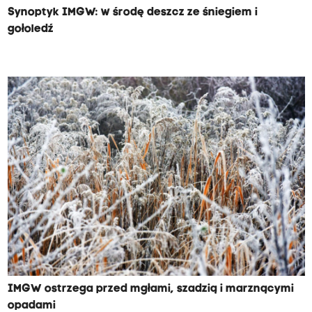
Synoptyk IMGW: w środę deszcz ze śniegiem i
gołoledź
IMGW ostrzega przed mgłami, szadzią i marznącymi
opadami