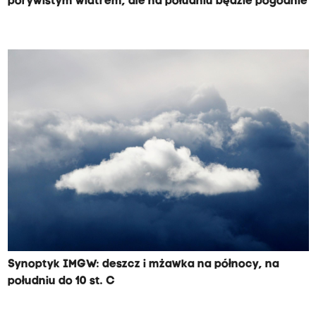
porywistym wiatrem, ale na południu będzie pogodnie
Synoptyk IMGW: deszcz i mżawka na północy, na
południu do 10 st. C