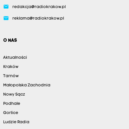
email
redakcja@radiokrakow.pl
email
reklama@radiokrakow.pl
O NAS
Aktualności
Kraków
Tarnów
Małopolska Zachodnia
Nowy Sącz
Podhale
Gorlice
Ludzie Radia