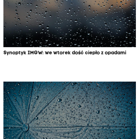
Synoptyk IMGW: we wtorek dość ciepło z opadami