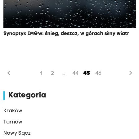
Synoptyk IMGW: śnieg, deszcz, w górach silny wiatr
chevron_left
chevron_right
1
2
44
45
46
...
Kategoria
Kraków
Tarnów
Nowy Sącz