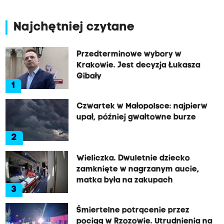
Najchętniej czytane
Przedterminowe wybory w
Krakowie. Jest decyzja Łukasza
Gibały
1
Czwartek w Małopolsce: najpierw
upał, później gwałtowne burze
2
Wieliczka. Dwuletnie dziecko
zamknięte w nagrzanym aucie,
matka była na zakupach
3
Śmiertelne potrącenie przez
pociąg w Rzozowie. Utrudnienia na