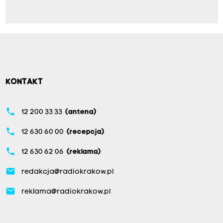
KONTAKT
phone
12 200 33 33
(antena)
phone
12 630 60 00
(recepcja)
phone
12 630 62 06
(reklama)
email
redakcja@radiokrakow.pl
email
reklama@radiokrakow.pl