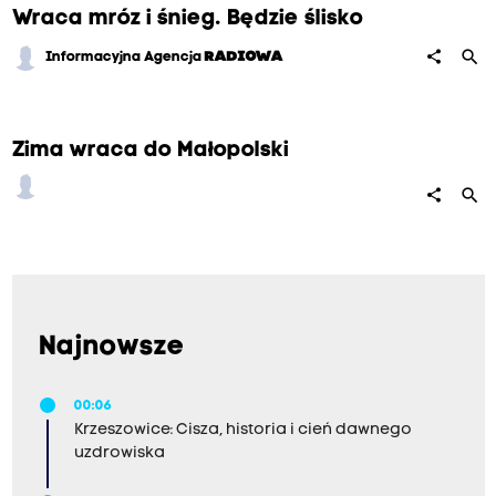
Wraca mróz i śnieg. Będzie ślisko
search
share
Informacyjna Agencja
RADIOWA
Zima wraca do Małopolski
search
share
Najnowsze
00:06
Krzeszowice: Cisza, historia i cień dawnego
uzdrowiska