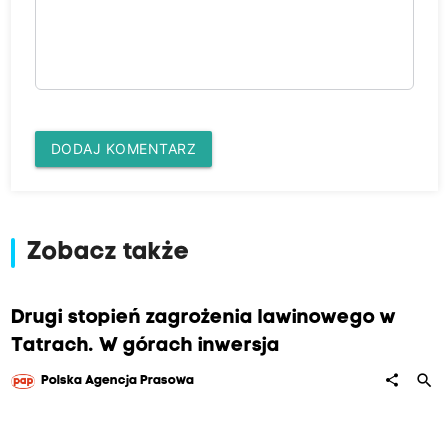
DODAJ KOMENTARZ
Zobacz także
Drugi stopień zagrożenia lawinowego w
Tatrach. W górach inwersja
search
share
Polska Agencja Prasowa