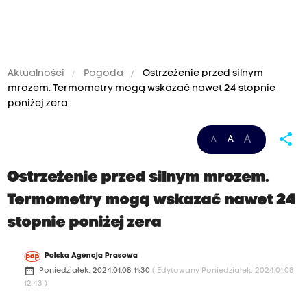
Aktualności
Pogoda
Ostrzeżenie przed silnym
mrozem. Termometry mogą wskazać nawet 24 stopnie
poniżej zera
share
A
A
A
Ostrzeżenie przed silnym mrozem.
Termometry mogą wskazać nawet 24
stopnie poniżej zera
Polska Agencja Prasowa
date_range
Poniedziałek, 2024.01.08 11:30
( Edytowany Poniedziałek, 2024.01.08
12:43 )