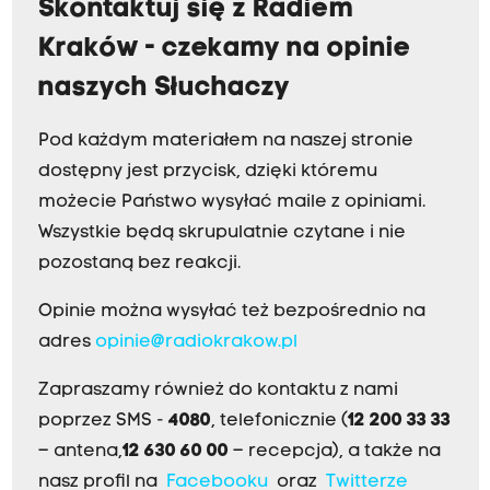
Skontaktuj się z Radiem
Kraków - czekamy na opinie
naszych Słuchaczy
Pod każdym materiałem na naszej stronie
dostępny jest przycisk, dzięki któremu
możecie Państwo wysyłać maile z opiniami.
Wszystkie będą skrupulatnie czytane i nie
pozostaną bez reakcji.
Opinie można wysyłać też bezpośrednio na
adres
opinie@radiokrakow.pl
Zapraszamy również do kontaktu z nami
poprzez SMS -
4080
, telefonicznie (
12 200 33 33
– antena,
12 630 60 00
– recepcja), a także na
nasz profil na
Facebooku
oraz
Twitterze