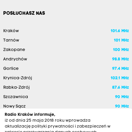
POSŁUCHASZ NAS
Kraków
101.6 MHz
Tarnów
101 MHz
Zakopane
100 MHz
Andrychów
98.8 MHz
Gorlice
97.4 MHz
Krynica-Zdrój
102.1 MHz
Rabka-Zdrój
87.6 MHz
Szczawnica
90 MHz
Nowy Sącz
90 MHz
Radio Kraków informuje,
iż od dnia 25 maja 2018 roku wprowadza
aktualizację polityki prywatności i zabezpieczeń w