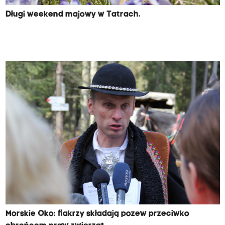
Długi weekend majowy w Tatrach.
Morskie Oko: fiakrzy składają pozew przeciwko