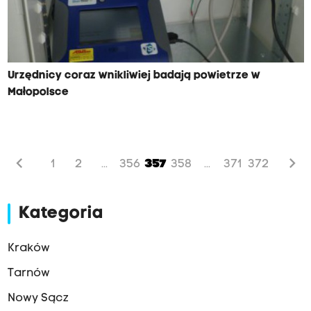
Urzędnicy coraz wnikliwiej badają powietrze w
Małopolsce
chevron_left
chevron_right
1
2
356
357
358
371
372
...
...
Kategoria
Kraków
Tarnów
Nowy Sącz