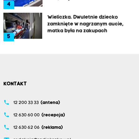
4
Wieliczka. Dwuletnie dziecko
zamknięte w nagrzanym aucie,
matka była na zakupach
5
KONTAKT
phone
12 200 33 33
(antena)
phone
12 630 60 00
(recepcja)
phone
12 630 62 06
(reklama)