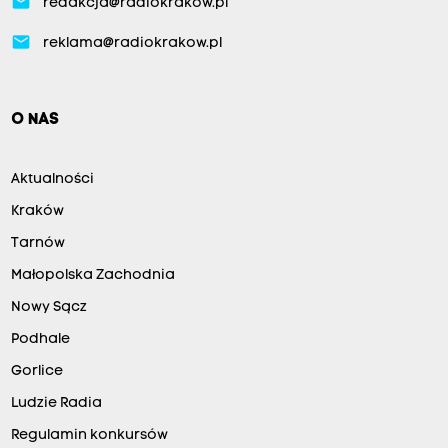
email
redakcja@radiokrakow.pl
email
reklama@radiokrakow.pl
O NAS
Aktualności
Kraków
Tarnów
Małopolska Zachodnia
Nowy Sącz
Podhale
Gorlice
Ludzie Radia
Regulamin konkursów