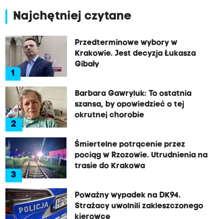
Najchętniej czytane
Przedterminowe wybory w
Krakowie. Jest decyzja Łukasza
Gibały
1
Barbara Gawryluk: To ostatnia
szansa, by opowiedzieć o tej
okrutnej chorobie
2
Śmiertelne potrącenie przez
pociąg w Rzozowie. Utrudnienia na
trasie do Krakowa
3
Poważny wypadek na DK94.
Strażacy uwolnili zakleszczonego
kierowcę