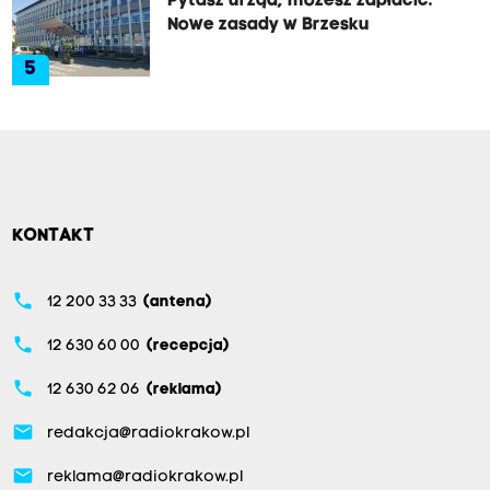
Pytasz urząd, możesz zapłacić.
Nowe zasady w Brzesku
5
KONTAKT
phone
12 200 33 33
(antena)
phone
12 630 60 00
(recepcja)
phone
12 630 62 06
(reklama)
email
redakcja@radiokrakow.pl
email
reklama@radiokrakow.pl