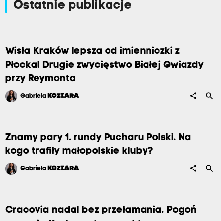
Ostatnie publikacje
Wisła Kraków lepsza od imienniczki z
Płocka! Drugie zwycięstwo Białej Gwiazdy
przy Reymonta
search
share
Gabriela
KOZIARA
Znamy pary 1. rundy Pucharu Polski. Na
kogo trafiły małopolskie kluby?
search
share
Gabriela
KOZIARA
Cracovia nadal bez przełamania. Pogoń