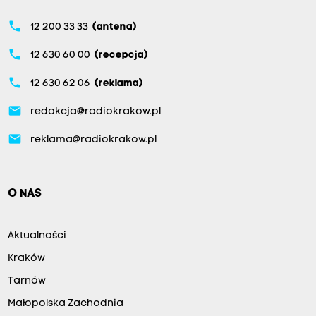
phone
12 200 33 33
(antena)
phone
12 630 60 00
(recepcja)
phone
12 630 62 06
(reklama)
email
redakcja@radiokrakow.pl
email
reklama@radiokrakow.pl
O NAS
Aktualności
Kraków
Tarnów
Małopolska Zachodnia