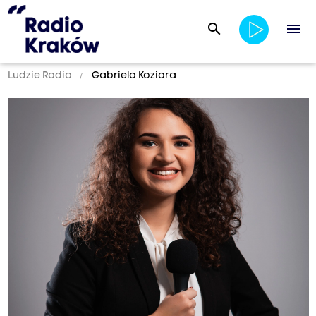
search
menu
Ludzie Radia
Gabriela Koziara