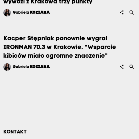
wywozi z Krakowa trzy punkty
search
share
Gabriela
KOZIARA
Kacper Stępniak ponownie wygrał
IRONMAN 70.3 w Krakowie. "Wsparcie
kibiców miało ogromne znaczenie"
search
share
Gabriela
KOZIARA
KONTAKT