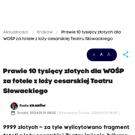
Aktualności
Kraków
Prawie 10 tysięcy złotych dla
WOŚP za fotele z loży cesarskiej Teatru Słowackiego
share
A
A
A
Prawie 10 tysięcy złotych dla WOŚP
za fotele z loży cesarskiej Teatru
Słowackiego
Radio
KRAKÓW
date_range
Środa, 2024.01.31 08:02
( Edytowany Środa, 2024.01.31 08:09 )
9999 złotych – za tyle wylicytowano fragment