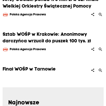
Wielkiej Orkiestry Świątecznej Pomocy
search
share
Polska Agencja Prasowa
Sztab WOŚP w Krakowie: Anonimowy
darczyńca wrzucił do puszek 100 tys. zł
search
share
Polska Agencja Prasowa
Finał WOŚP w Tarnowie
search
share
Najnowsze