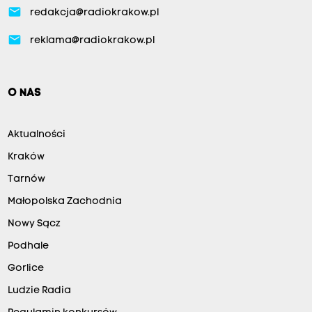
email
redakcja@radiokrakow.pl
email
reklama@radiokrakow.pl
O NAS
Aktualności
Kraków
Tarnów
Małopolska Zachodnia
Nowy Sącz
Podhale
Gorlice
Ludzie Radia