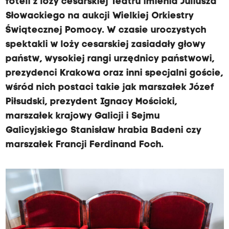
foteli z loży cesarskiej Teatru imienia Juliusza
Słowackiego na aukcji Wielkiej Orkiestry
Świątecznej Pomocy. W czasie uroczystych
spektakli w loży cesarskiej zasiadały głowy
państw, wysokiej rangi urzędnicy państwowi,
prezydenci Krakowa oraz inni specjalni goście,
wśród nich postaci takie jak marszałek Józef
Piłsudski, prezydent Ignacy Mościcki,
marszałek krajowy Galicji i Sejmu
Galicyjskiego Stanisław hrabia Badeni czy
marszałek Francji Ferdinand Foch.