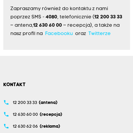
Zapraszamy również do kontaktu z nami
poprzez SMS -
4080
, telefonicznie (
12 200 33 33
– antena,
12 630 60 00
– recepcja), a także na
nasz profil na
Facebooku
oraz
Twitterze
KONTAKT
phone
12 200 33 33
(antena)
phone
12 630 60 00
(recepcja)
phone
12 630 62 06
(reklama)