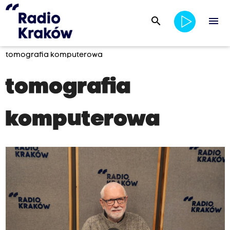
search
menu
tomografia komputerowa
tomografia
komputerowa