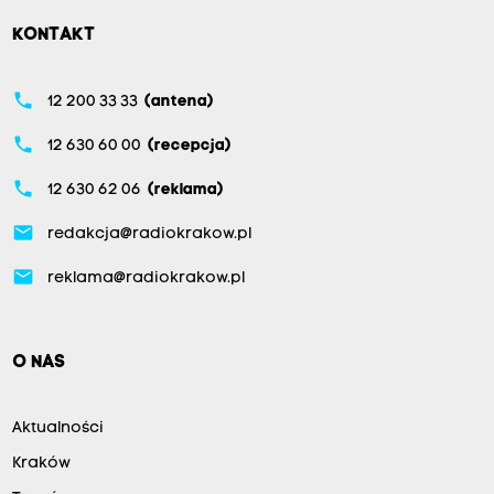
KONTAKT
phone
12 200 33 33
(antena)
phone
12 630 60 00
(recepcja)
phone
12 630 62 06
(reklama)
email
redakcja@radiokrakow.pl
email
reklama@radiokrakow.pl
O NAS
Aktualności
Kraków