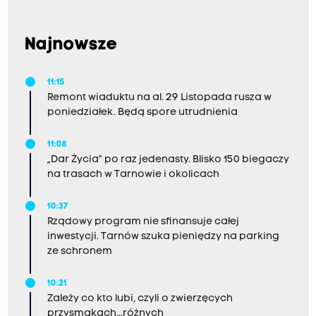
Najnowsze
11:15
Remont wiaduktu na al. 29 Listopada rusza w
poniedziałek. Będą spore utrudnienia
11:08
„Dar Życia” po raz jedenasty. Blisko 150 biegaczy
na trasach w Tarnowie i okolicach
10:37
Rządowy program nie sfinansuje całej
inwestycji. Tarnów szuka pieniędzy na parking
ze schronem
10:21
Zależy co kto lubi, czyli o zwierzęcych
przysmakach...różnych