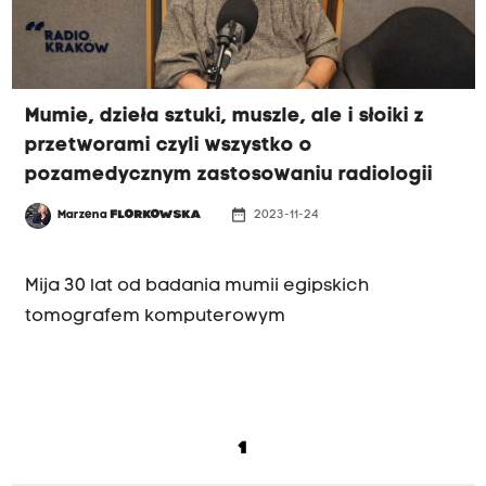
Mumie, dzieła sztuki, muszle, ale i słoiki z
przetworami czyli wszystko o
pozamedycznym zastosowaniu radiologii
date_range
Marzena
FLORKOWSKA
2023-11-24
WIECZORNY GOŚĆ
Mija 30 lat od badania mumii egipskich
tomografem komputerowym
1