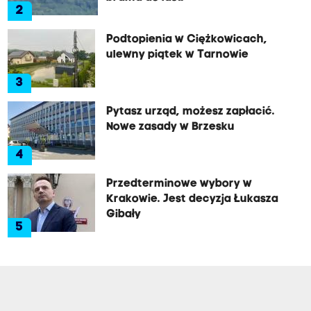
2
Podtopienia w Ciężkowicach,
ulewny piątek w Tarnowie
3
Pytasz urząd, możesz zapłacić.
Nowe zasady w Brzesku
4
Przedterminowe wybory w
Krakowie. Jest decyzja Łukasza
Gibały
5