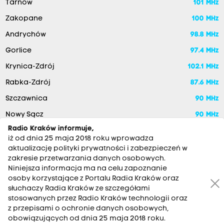
Tarnów
101 MHz
Zakopane
100 MHz
Andrychów
98.8 MHz
Gorlice
97.4 MHz
Krynica-Zdrój
102.1 MHz
Rabka-Zdrój
87.6 MHz
Szczawnica
90 MHz
Nowy Sącz
90 MHz
Radio Kraków informuje,
iż od dnia 25 maja 2018 roku wprowadza
aktualizację polityki prywatności i zabezpieczeń w
zakresie przetwarzania danych osobowych.
Niniejsza informacja ma na celu zapoznanie
osoby korzystające z Portalu Radia Kraków oraz
słuchaczy Radia Kraków ze szczegółami
stosowanych przez Radio Kraków technologii oraz
RADIO KRAKÓW SA. Aleja Juliusza Słowackiego 22, 30-007
z przepisami o ochronie danych osobowych,
Kraków
obowiązujących od dnia 25 maja 2018 roku.