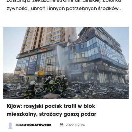
zostaną przekazane stronie ukraińskiej. Zbiórka
żywności, ubrań i innych potrzebnych środków
trwa od piątku. Mieszkańcy cały czas chętnie
przynoszą potrzebne rzeczy.
Kijów: rosyjski pocisk trafił w blok
mieszkalny, strażacy gaszą pożar
date_range
Łukasz
KONATOWICZ
2022-02-26