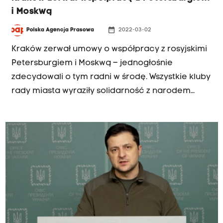
i Moskwą
date_range
Polska Agencja Prasowa
2022-03-02
Kraków zerwał umowy o współpracy z rosyjskimi
Petersburgiem i Moskwą – jednogłośnie
zdecydowali o tym radni w środę. Wszystkie kluby
rady miasta wyraziły solidarność z narodem
ukraińskim, w tym z mieszkańcami miast
partnerskich Krakowa – Lwowa i Kijowa.