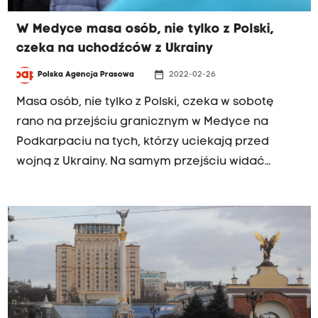
W Medyce masa osób, nie tylko z Polski,
czeka na uchodźców z Ukrainy
date_range
Polska Agencja Prasowa
2022-02-26
Masa osób, nie tylko z Polski, czeka w sobotę
rano na przejściu granicznym w Medyce na
Podkarpaciu na tych, którzy uciekają przed
wojną z Ukrainy. Na samym przejściu widać
głównie kobiety, które z małymi dziećmi na ręku
szukają pomocy w naszym kraju.