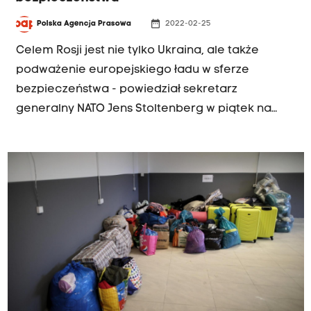
date_range
Polska Agencja Prasowa
2022-02-25
Celem Rosji jest nie tylko Ukraina, ale także
podważenie europejskiego ładu w sferze
bezpieczeństwa - powiedział sekretarz
generalny NATO Jens Stoltenberg w piątek na
konferencji prasowej w Brukseli po zakończeniu
spotkania szefów państw i rządów Sojuszu.