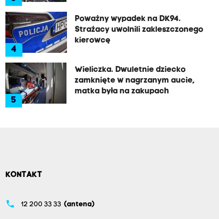
Poważny wypadek na DK94.
Strażacy uwolnili zakleszczonego
kierowcę
4
Wieliczka. Dwuletnie dziecko
zamknięte w nagrzanym aucie,
matka była na zakupach
5
KONTAKT
phone
12 200 33 33
(antena)