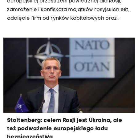
europejskiej przestrzeni powietrznej dla Rosji,
zamrożenie i konfiskata majątków rosyjskich elit,
odcięcie firm od rynków kapitałowych oraz
odejście od kupowania paliw od Rosji - to
sankcje, do nałożenia których ponownie wezwał
w piątek premier Mateusz Morawiecki liderów UE.
Stoltenberg: celem Rosji jest Ukraina, ale
też podważenie europejskiego ładu
bezpieczeństwa