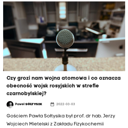
Czy grozi nam wojna atomowa i co oznacza
obecność wojsk rosyjskich w strefie
czarnobylskiej?
date_range
Paweł
SOŁTYSIK
2022-03-03
PRZED HEJNAŁEM
Gościem Pawła Sołtysika był prof. dr hab. Jerzy
Wojciech Mietelski z Zakładu Fizykochemii