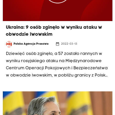
Ukraina: 9 osób zginęło w wyniku ataku w
obwodzie lwowskim
date_range
Polska Agencja Prasowa
2022-03-13
Dziewięć osób zginęło, a 57 zostało rannych w
wyniku rosyjskiego ataku na Międzynarodowe
Centrum Operacji Pokojowych i Bezpieczeństwa
w obwodzie lwowskim, w pobliżu granicy z Polską
- poinformował w niedzielę szef władz obwodu
lwowskiego Maksym Kozycki.