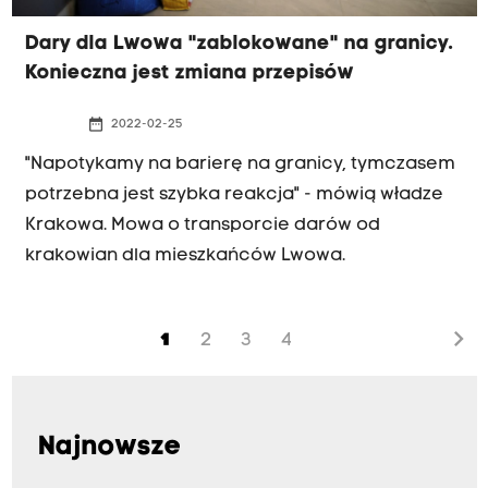
Dary dla Lwowa "zablokowane" na granicy.
Konieczna jest zmiana przepisów
date_range
2022-02-25
"Napotykamy na barierę na granicy, tymczasem
potrzebna jest szybka reakcja" - mówią władze
Krakowa. Mowa o transporcie darów od
krakowian dla mieszkańców Lwowa.
chevron_right
1
2
3
4
Najnowsze