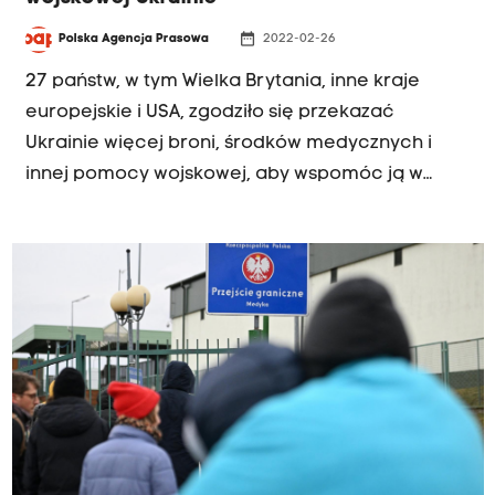
date_range
Polska Agencja Prasowa
2022-02-26
27 państw, w tym Wielka Brytania, inne kraje
europejskie i USA, zgodziło się przekazać
Ukrainie więcej broni, środków medycznych i
innej pomocy wojskowej, aby wspomóc ją w
walce z rosyjską inwazją - podała w sobotę rano
stacja Sky News.