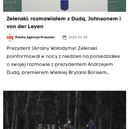
Zełenski: rozmawiałem z Dudą, Johnsonem i
von der Leyen
date_range
Polska Agencja Prasowa
2022-02-28
Prezydent Ukrainy Wołodymyr Zełenski
poinformował w nocy z niedzieli na poniedziałek
o swojej rozmowie z prezydentem Andrzejem
Dudą, premierem Wielkiej Brytanii Borisem
Johnsonem i przewodniczącą KE Ursulą von der
Leyen. Z tą ostatnią miał m.in. rozmawiać o
członkostwie Ukrainy w UE.