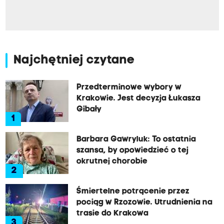
Najchętniej czytane
Przedterminowe wybory w
Krakowie. Jest decyzja Łukasza
Gibały
1
Barbara Gawryluk: To ostatnia
szansa, by opowiedzieć o tej
okrutnej chorobie
2
Śmiertelne potrącenie przez
pociąg w Rzozowie. Utrudnienia na
trasie do Krakowa
3