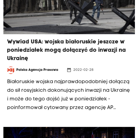
Wywiad USA: wojska białoruskie jeszcze w
poniedziałek mogą dołączyć do inwazji na
Ukrainę
date_range
Polska Agencja Prasowa
2022-02-28
Białoruskie wojska najprawdopodobniej dołączą
do sił rosyjskich dokonujących inwazji na Ukrainę
i może do tego dojść już w poniedziałek -
poinformował cytowany przez agencję AP
przedstawiciel amerykańskiego wywiadu.