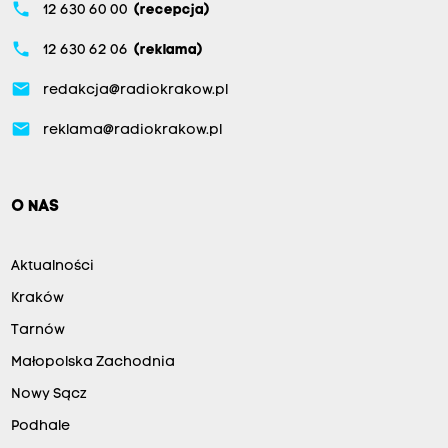
phone
12 630 60 00
(recepcja)
phone
12 630 62 06
(reklama)
email
redakcja@radiokrakow.pl
email
reklama@radiokrakow.pl
O NAS
Aktualności
Kraków
Tarnów
Małopolska Zachodnia
Nowy Sącz
Podhale