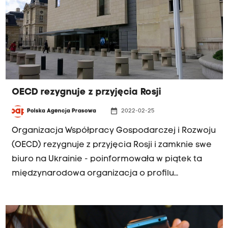
OECD rezygnuje z przyjęcia Rosji
date_range
Polska Agencja Prasowa
2022-02-25
Organizacja Współpracy Gospodarczej i Rozwoju
(OECD) rezygnuje z przyjęcia Rosji i zamknie swe
biuro na Ukrainie - poinformowała w piątek ta
międzynarodowa organizacja o profilu
ekonomicznym skupiająca 38 wysoko
rozwiniętych i demokratycznych państw.