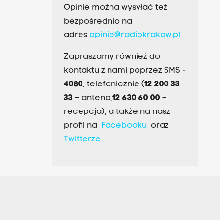
Opinie można wysyłać też
bezpośrednio na
adres
opinie@radiokrakow.pl
Zapraszamy również do
kontaktu z nami poprzez SMS -
4080
, telefonicznie (
12 200 33
33
– antena,
12 630 60 00
–
recepcja), a także na nasz
profil na
Facebooku
oraz
Twitterze