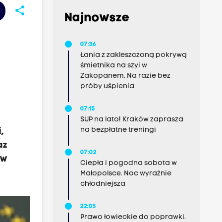
share
Najnowsze
07:36
Łania z zakleszczoną pokrywą
śmietnika na szyi w
Zakopanem. Na razie bez
próby uśpienia
07:15
SUP na lato! Kraków zaprasza
na bezpłatne treningi
,
az
07:02
 w
Ciepła i pogodna sobota w
Małopolsce. Noc wyraźnie
chłodniejsza
22:05
Prawo łowieckie do poprawki.