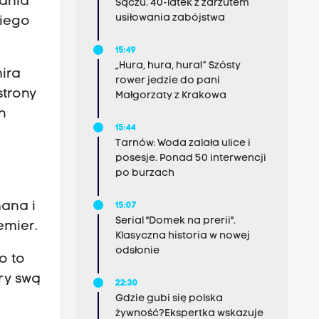
wania
Sączu. 40-latek z zarzutem
usiłowania zabójstwa
kiego
15:49
„Hura, hura, hura!” Szósty
mira
rower jedzie do pani
strony
Małgorzaty z Krakowa
h
15:44
Tarnów: Woda zalała ulice i
posesje. Ponad 50 interwencji
po burzach
mana i
15:07
Serial "Domek na prerii".
emier.
Klasyczna historia w nowej
odsłonie
o to
óry swą
22:30
Gdzie gubi się polska
żywność?Ekspertka wskazuje