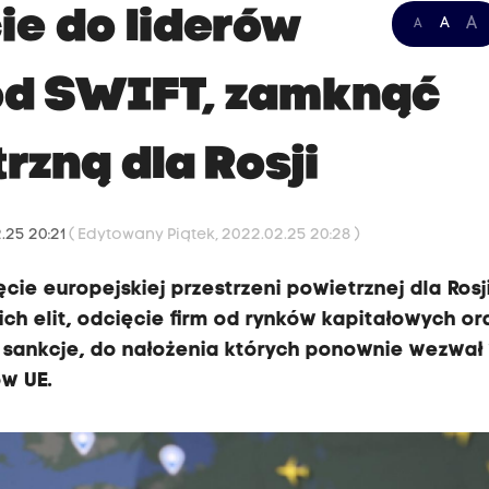
ie do liderów
A
A
A
 od SWIFT, zamknąć
rzną dla Rosji
2.25 20:21
( Edytowany Piątek, 2022.02.25 20:28 )
ie europejskiej przestrzeni powietrznej dla Rosji
ch elit, odcięcie firm od rynków kapitałowych or
o sankcje, do nałożenia których ponownie wezwał
ów UE.