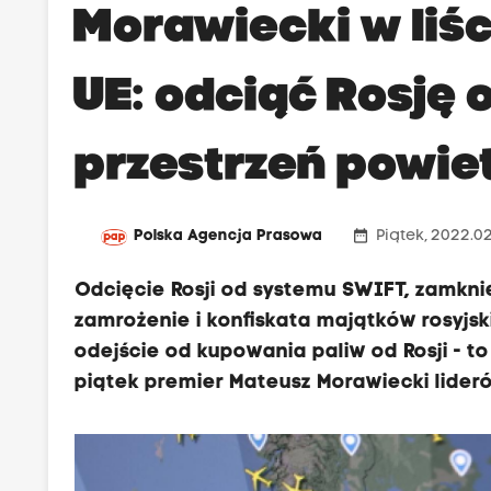
Morawiecki w liśc
UE: odciąć Rosję
przestrzeń powiet
date_range
Polska Agencja Prasowa
Piątek, 2022.0
Odcięcie Rosji od systemu SWIFT, zamknięc
zamrożenie i konfiskata majątków rosyjski
odejście od kupowania paliw od Rosji - t
piątek premier Mateusz Morawiecki lider