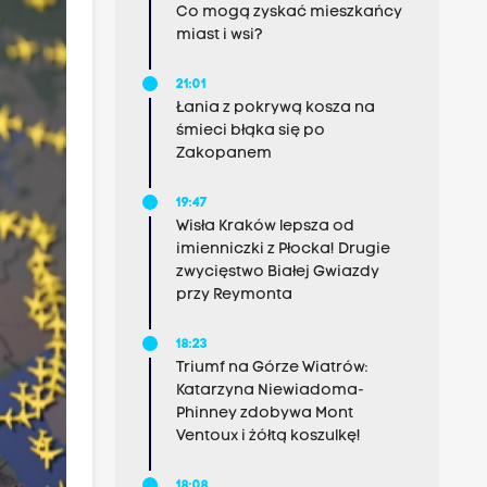
Co mogą zyskać mieszkańcy
miast i wsi?
21:01
Łania z pokrywą kosza na
śmieci błąka się po
Zakopanem
19:47
Wisła Kraków lepsza od
imienniczki z Płocka! Drugie
zwycięstwo Białej Gwiazdy
przy Reymonta
18:23
Triumf na Górze Wiatrów:
Katarzyna Niewiadoma-
Phinney zdobywa Mont
Ventoux i żółtą koszulkę!
18:08