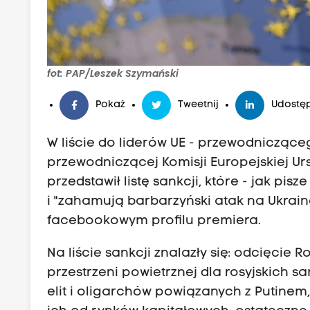
fot: PAP/Leszek Szymański
Pokaż
Tweetnij
Udostęp
W liście do liderów UE - przewodniczące
przewodniczącej Komisji Europejskiej Ur
przedstawił listę sankcji, które - jak 
i "zahamują barbarzyński atak na Ukrainę
facebookowym profilu premiera.
Na liście sankcji znalazły się: odcięcie 
przestrzeni powietrznej dla rosyjskich s
elit i oligarchów powiązanych z Putinem,