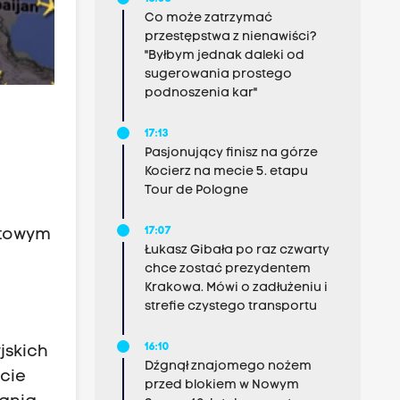
Co może zatrzymać
przestępstwa z nienawiści?
"Byłbym jednak daleki od
sugerowania prostego
podnoszenia kar"
17:13
Pasjonujący finisz na górze
Kocierz na mecie 5. etapu
Tour de Pologne
17:07
stowym
Łukasz Gibała po raz czwarty
chce zostać prezydentem
Krakowa. Mówi o zadłużeniu i
strefie czystego transportu
16:10
jskich
Dźgnął znajomego nożem
ęcie
przed blokiem w Nowym