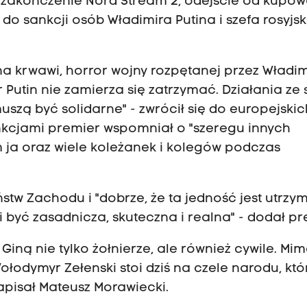
 zakończenie Nord Stream 2, odejście od kupo
o sankcji osób Władimira Putina i szefa rosyjs
na krwawi, horror wojny rozpętanej przez Władi
 Putin nie zamierza się zatrzymać. Działania ze 
muszą być solidarne" - zwrócił się do europejskic
nkcjami premier wspomniał o "szeregu innych
 ja oraz wiele koleżanek i kolegów podczas
ństw Zachodu i "dobrze, że ta jedność jest utrzy
si być zasadnicza, skuteczna i realna" - dodał pr
Giną nie tylko żołnierze, ale również cywile. Mim
ołodymyr Zełenski stoi dziś na czele narodu, kt
apisał Mateusz Morawiecki.