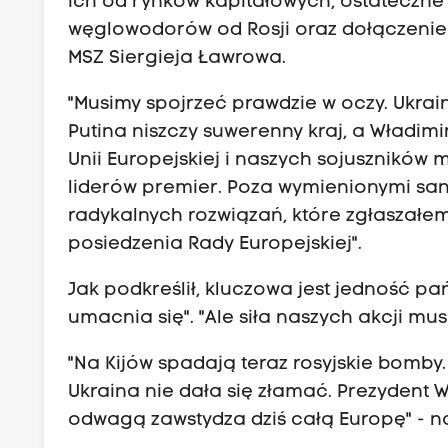
ich od rynków kapitałowych, ostateczne
węglowodorów od Rosji oraz dołączenie d
MSZ Siergieja Ławrowa.
"Musimy spojrzeć prawdzie w oczy. Ukrai
Putina niszczy suwerenny kraj, a Władimir
Unii Europejskiej i naszych sojuszników 
liderów premier. Poza wymienionymi sa
radykalnych rozwiązań, które zgłaszałem
posiedzenia Rady Europejskiej".
Jak podkreślił, kluczowa jest jedność pa
umacnia się". "Ale siła naszych akcji mu
"Na Kijów spadają teraz rosyjskie bomby. 
Ukraina nie dała się złamać. Prezydent W
odwagą zawstydza dziś całą Europę" - n