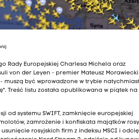
nij
go Rady Europejskiej Charlesa Michela oraz
suli von der Leyen - premier Mateusz Morawiecki
pisze - muszą być wprowadzone w trybie natychmia
". Treść listu została opublikowana w piątek na
Rosji od systemu SWIFT, zamknięcie europejskiej
amolotów, zamrożenie i konfiskata majątków rosy
 usunięcie rosyjskich firm z indeksu MSCI i odci