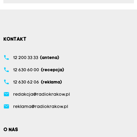
KONTAKT
phone
12 200 33 33
(antena)
phone
12 630 60 00
(recepcja)
phone
12 630 62 06
(reklama)
email
redakcja@radiokrakow.pl
email
reklama@radiokrakow.pl
O NAS