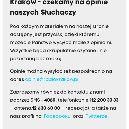
Kraków - czekamy na opinie
naszych Słuchaczy
Pod każdym materiałem na naszej stronie
dostępny jest przycisk, dzięki któremu
możecie Państwo wysyłać maile z opiniami.
Wszystkie będą skrupulatnie czytane i nie
pozostaną bez reakcji.
Opinie można wysyłać też bezpośrednio na
adres
opinie@radiokrakow.pl
Zapraszamy również do kontaktu z nami
poprzez SMS -
4080
, telefonicznie (
12 200 33 33
– antena,
12 630 60 00
– recepcja), a także na
nasz profil na
Facebooku
oraz
Twitterze