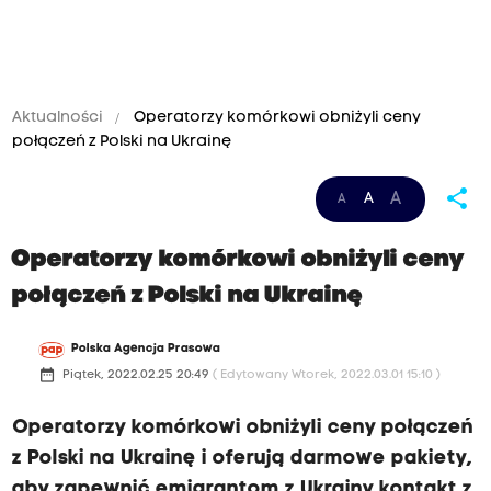
Aktualności
Operatorzy komórkowi obniżyli ceny
połączeń z Polski na Ukrainę
share
A
A
A
Operatorzy komórkowi obniżyli ceny
połączeń z Polski na Ukrainę
Polska Agencja Prasowa
date_range
Piątek, 2022.02.25 20:49
( Edytowany Wtorek, 2022.03.01 15:10 )
Operatorzy komórkowi obniżyli ceny połączeń
z Polski na Ukrainę i oferują darmowe pakiety,
aby zapewnić emigrantom z Ukrainy kontakt z