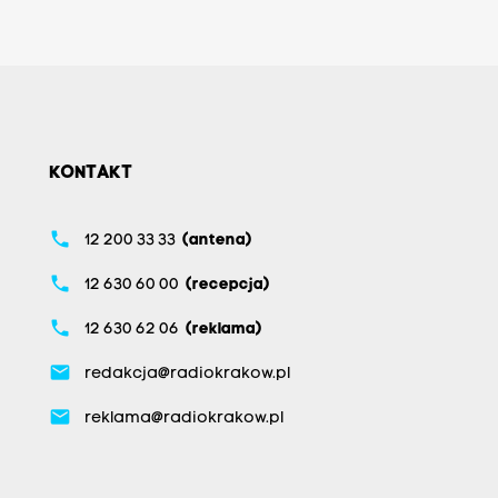
KONTAKT
phone
12 200 33 33
(antena)
phone
12 630 60 00
(recepcja)
phone
12 630 62 06
(reklama)
email
redakcja@radiokrakow.pl
email
reklama@radiokrakow.pl