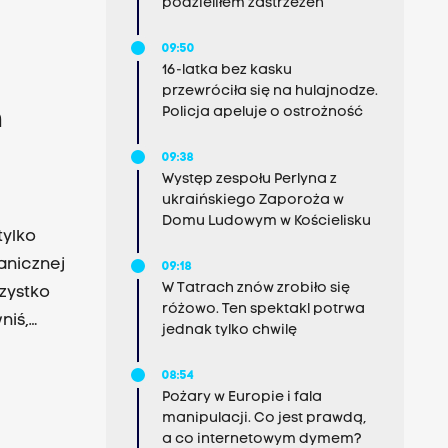
podzieliłem zastrzeżeń”
09:50
16-latka bez kasku
przewróciła się na hulajnodze.
Policja apeluje o ostrożność
h
09:38
Występ zespołu Perlyna z
ukraińskiego Zaporoża w
Domu Ludowym w Kościelisku
tylko
anicznej
09:18
W Tatrach znów zrobiło się
szystko
różowo. Ten spektakl potrwa
niś,
jednak tylko chwilę
bombę.
08:54
Pożary w Europie i fala
manipulacji. Co jest prawdą,
a co internetowym dymem?