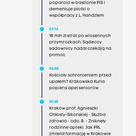
poparcia w bastionie PiS i
dementuje plotki o
współpracy z L. Handzlem
07:14
18 mln zł strat po wiosennych
przymrozkach. Sądeccy
sadownicy nadal czekają na
pomoc
06:55
Kościoły schronieniem przed
upałem? Krakowska Kuria
popiera apel seniorów
10:45
Kraków prof. Agnieszki
Chłosty-Sikorskiej - Służba
zdrowia - odc. 8. - Zniknęły
rodzinne apteki. Jak PRL
zmienił farmację w Krakowie