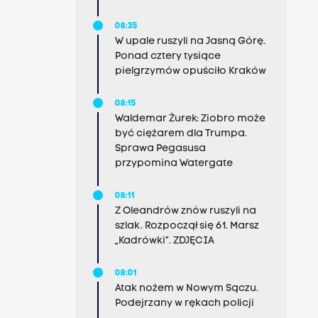
08:35
W upale ruszyli na Jasną Górę.
Ponad cztery tysiące
pielgrzymów opuściło Kraków
08:15
Waldemar Żurek: Ziobro może
być ciężarem dla Trumpa.
Sprawa Pegasusa
przypomina Watergate
08:11
Z Oleandrów znów ruszyli na
szlak. Rozpoczął się 61. Marsz
„Kadrówki”. ZDJĘCIA
08:01
Atak nożem w Nowym Sączu.
Podejrzany w rękach policji