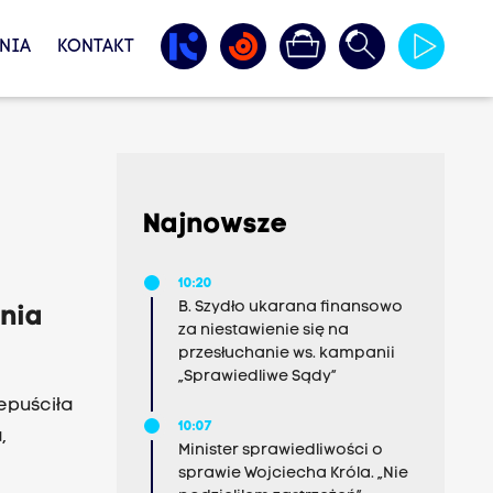
NIA
KONTAKT
Najnowsze
10:20
B. Szydło ukarana finansowo
enia
za niestawienie się na
przesłuchanie ws. kampanii
„Sprawiedliwe Sądy”
zepuściła
10:07
,
Minister sprawiedliwości o
sprawie Wojciecha Króla. „Nie