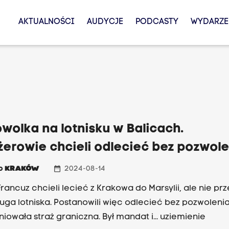
AKTUALNOŚCI
AUDYCJE
PODCASTY
WYDARZE
wolka na lotnisku w Balicach.
erowie chcieli odlecieć bez pozwol
date_range
io
KRAKÓW
2024-08-14
Francuz chcieli lecieć z Krakowa do Marsylii, ale nie pr
ługa lotniska. Postanowili więc odlecieć bez pozwolenia
niowała straż graniczna. Był mandat i... uziemienie