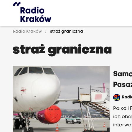
Radio Kraków
straż graniczna
straż graniczna
Samo
Pasaż
Rad
Polka i 
ich obs
interwe