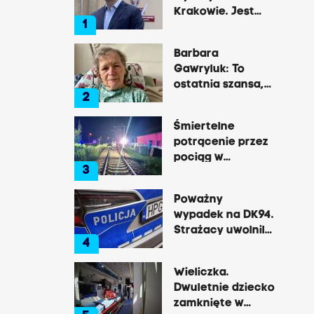
Krakowie. Jest
1
decyzja Łukasza
Gibały
Barbara
Gawryluk: To
ostatnia szansa,
2
by opowiedzieć o
tej okrutnej
Śmiertelne
chorobie
potrącenie przez
pociąg w
3
Rzozowie.
Utrudnienia na
Poważny
trasie do Krakowa
wypadek na DK94.
Strażacy uwolnili
4
zakleszczonego
kierowcę
Wieliczka.
Dwuletnie dziecko
zamknięte w