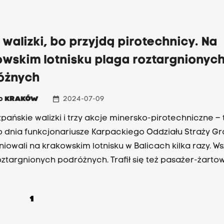
j walizki, bo przyjdą pirotechnicy. Na
owskim lotnisku plaga roztargnionyc
óżnych
date_range
io
KRAKÓW
2024-07-09
zpańskie walizki i trzy akcje minersko-pirotechniczne – 
 dnia funkcjonariusze Karpackiego Oddziału Straży Gr
niowali na krakowskim lotnisku w Balicach kilka razy. W
oztargnionych podróżnych. Trafił się też pasażer-żartow
prawdzał, co się stanie, kiedy powie, że ma w walizce 
ię.
1