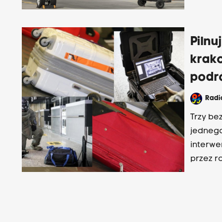
Pilnu
krak
podr
Rad
Trzy be
jednego
interwe
przez r
który s
Zdziwił s