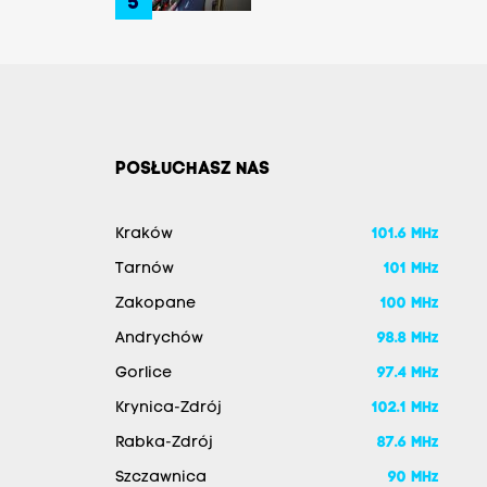
5
nagrzanym aucie,
matka była na
zakupach
POSŁUCHASZ NAS
Kraków
101.6 MHz
Tarnów
101 MHz
Zakopane
100 MHz
Andrychów
98.8 MHz
Gorlice
97.4 MHz
Krynica-Zdrój
102.1 MHz
Rabka-Zdrój
87.6 MHz
Szczawnica
90 MHz