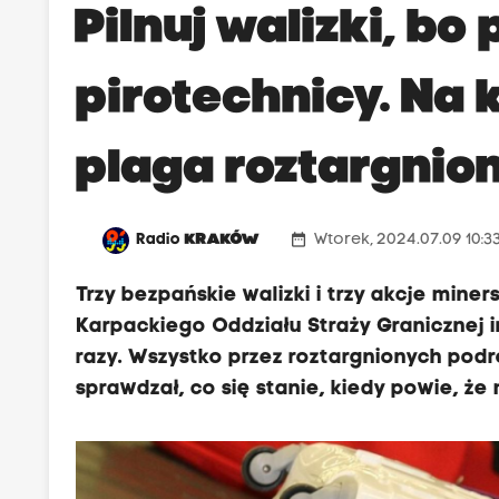
Pilnuj walizki, bo
pirotechnicy. Na
plaga roztargnio
date_range
Radio
KRAKÓW
Wtorek, 2024.07.09 10:3
Trzy bezpańskie walizki i trzy akcje mine
Karpackiego Oddziału Straży Granicznej i
razy. Wszystko przez roztargnionych podró
sprawdzał, co się stanie, kiedy powie, że