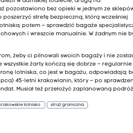
aleźli w damskiej toalecie, drugą na
ż pozostawiono bez opieki w jednym ze sklepó
 poszerzyć strefę bezpieczną, którą wcześniej
otniska; potem – sprawdzić bagaże specjalisty
howych i wreszcie manualnie. W żadnym nie b
om, żeby ci pilnowali swoich bagaży i nie zostaw
e wszystkie żarty kończą się dobrze – regularnie
chronę lotniska, co jest w bagażu, odpowiadają: 
ipca) 45-letni krakowianin, który – po sprawdze
ndat. Musiał też przełożyć zaplanowaną podróż
krakowskie lotnisko
straż graniczna