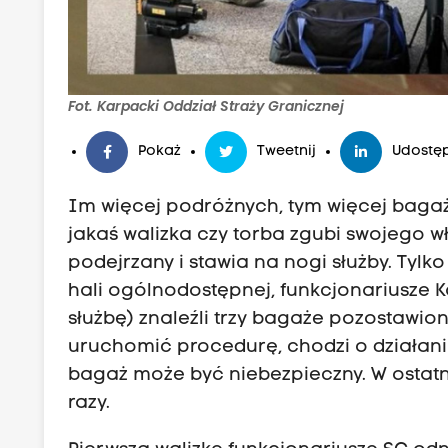
Fot. Karpacki Oddział Straży Granicznej
Pokaż
Tweetnij
Udostęp
Im więcej podróżnych, tym więcej bagażu
jakaś walizka czy torba zgubi swojego wł
podejrzany i stawia na nogi służby. Tylk
hali ogólnodostępnej, funkcjonariusze K
służbę) znaleźli trzy bagaże pozostawio
uruchomić procedurę, chodzi o działania
bagaż może być niebezpieczny. W ostatni
razy.