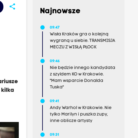
share
Najnowsze
09:47
Wisła Kraków gra o kolejną
wygraną u siebie. TRANSMISJA
MECZU Z WISŁĄ PŁOCK
09:46
Nie będzie innego kandydata
z szyldem KO w Krakowie.
"Mam wsparcie Donalda
ariusze
Tuska"
kilka
09:41
Andy Warhol w Krakowie. Nie
tylko Marilyn i puszka zupy,
inne oblicze artysty
09:31