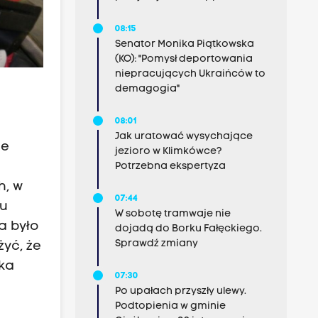
08:15
Senator Monika Piątkowska
(KO): "Pomysł deportowania
niepracujących Ukraińców to
demagogia"
08:01
Jak uratować wysychające
że
jezioro w Klimkówce?
Potrzebna ekspertyza
h, w
07:44
tu
W sobotę tramwaje nie
a było
dojadą do Borku Fałęckiego.
Sprawdź zmiany
yć, że
lka
07:30
Po upałach przyszły ulewy.
Podtopienia w gminie