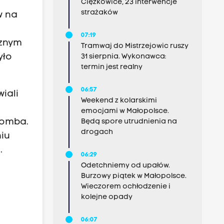
Ciężkowice, 23 interwencje
strażaków
w na
07:19
cznym
Tramwaj do Mistrzejowic ruszy
yło
31 sierpnia. Wykonawca:
termin jest realny
06:57
iali
Weekend z kolarskimi
emocjami w Małopolsce.
bomba.
Będą spore utrudnienia na
drogach
niu
.
06:29
Odetchniemy od upałów.
Burzowy piątek w Małopolsce.
Wieczorem ochłodzenie i
kolejne opady
06:07