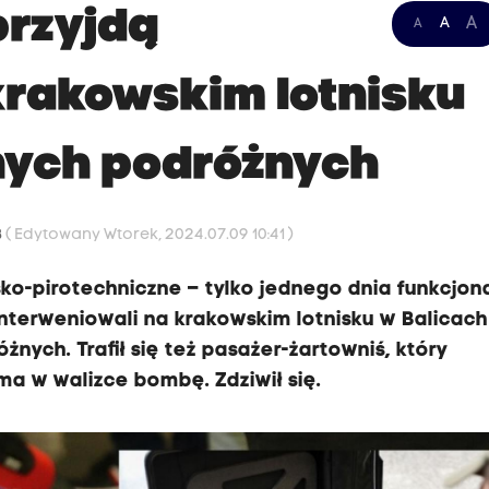
 przyjdą
A
A
A
 krakowskim lotnisku
nych podróżnych
3
( Edytowany Wtorek, 2024.07.09 10:41 )
rsko-pirotechniczne – tylko jednego dnia funkcjon
nterweniowali na krakowskim lotnisku w Balicach 
żnych. Trafił się też pasażer-żartowniś, który
 ma w walizce bombę. Zdziwił się.