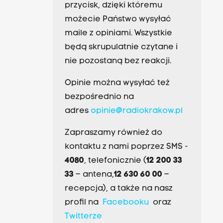
przycisk, dzięki któremu
możecie Państwo wysyłać
maile z opiniami. Wszystkie
będą skrupulatnie czytane i
nie pozostaną bez reakcji.
Opinie można wysyłać też
bezpośrednio na
adres
opinie@radiokrakow.pl
Zapraszamy również do
kontaktu z nami poprzez SMS -
4080
, telefonicznie (
12 200 33
33
– antena,
12 630 60 00
–
recepcja), a także na nasz
profil na
Facebooku
oraz
Twitterze