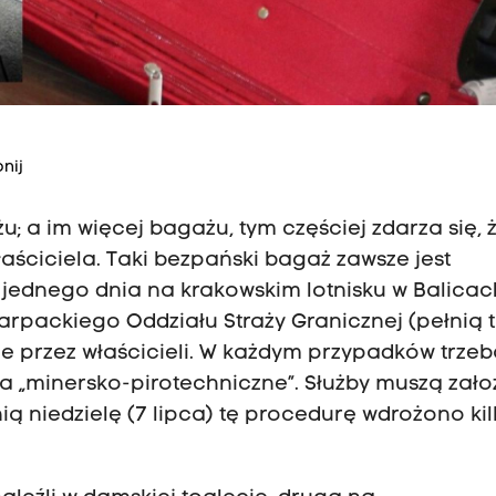
nij
; a im więcej bagażu, tym częściej zdarza się, 
aściciela. Taki bezpański bagaż zawsze jest
o jednego dnia na krakowskim lotnisku w Balicac
arpackiego Oddziału Straży Granicznej (pełnią 
ne przez właścicieli. W każdym przypadków trzeb
 „minersko-pirotechniczne”. Służby muszą założ
ą niedzielę (7 lipca) tę procedurę wdrożono ki