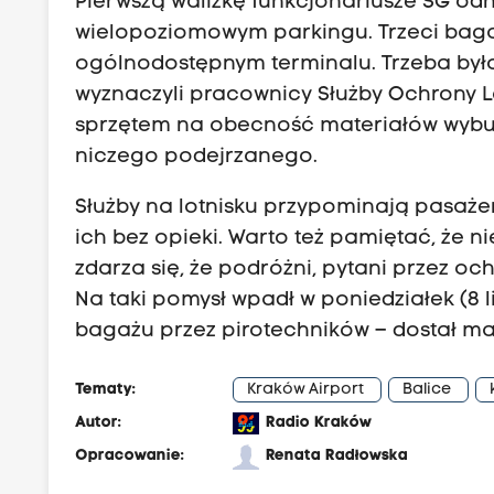
Pierwszą walizkę funkcjonariusze SG odn
wielopoziomowym parkingu. Trzeci baga
ogólnodostępnym terminalu. Trzeba było
wyznaczyli pracownicy Służby Ochrony L
sprzętem na obecność materiałów wybuc
niczego podejrzanego.
Służby na lotnisku przypominają pasażer
ich bez opieki. Warto też pamiętać, że ni
zdarza się, że podróżni, pytani przez o
Na taki pomysł wpadł w poniedziałek (8 l
bagażu przez pirotechników – dostał ma
Tematy:
Kraków Airport
Balice
Autor:
Radio Kraków
Opracowanie:
Renata Radłowska