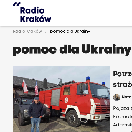
Radio Kraków
pomoc dla Ukrainy
pomoc dla Ukrain
Potr
stra
Nata
Pojazd 
Kramato
Adamski