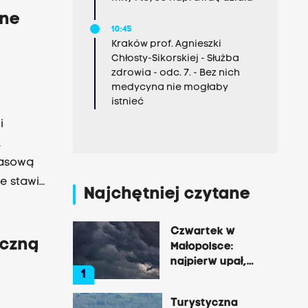
bne
10:45
Kraków prof. Agnieszki
Chłosty-Sikorskiej - Służba
zdrowia - odc. 7. - Bez nich
medycyna nie mogłaby
istnieć
i
.
zasową
ie stawić
Najchętniej czytane
Czwartek w
eczną
Małopolsce:
najpierw upał,
1
później
gwałtowne burze
Turystyczna