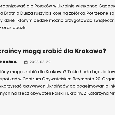
rganizować dla Polaków w Ukrainie Wielkanoc. Sądec
a Bratnia Dusza ruszyła z kolejną zbiórką. Potrzebne są
y, dzięki którym będzie można przygotować świątecz
 oraz paczki.
kraińcy mogą zrobić dla Krakowa?
date_range
ek
BAŃKA
2023-03-22
ińcy mogą zrobić dla Krakowa? Takie hasło będzie to
 spotkań w Centrum Obywatelskim Reymonta 20. Organ
korzystać aktywnych Ukraińców do podejmowania ini
nych na rzecz obywateli Polski i Ukrainy. Z Katarzyną M
 Obywatelskiego i Kyrylem Shkirenko, liderem grupy S
Krakowskiego Centrum Wolontariatu, rozmawiał o tym 