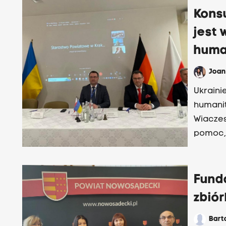
Kons
jest 
huma
Joa
Ukraini
humanit
Wiaczes
pomoc, 
czoła r
Fund
zbiór
Bart