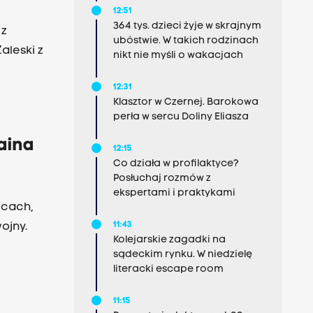
12:51
364 tys. dzieci żyje w skrajnym
 z
ubóstwie. W takich rodzinach
aleski z
nikt nie myśli o wakacjach
12:31
Klasztor w Czernej. Barokowa
perła w sercu Doliny Eliasza
aina
12:15
Co działa w profilaktyce?
Posłuchaj rozmów z
ekspertami i praktykami
wicach,
11:43
ojny.
Kolejarskie zagadki na
sądeckim rynku. W niedzielę
literacki escape room
11:15