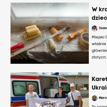
W kr
dziec
Joa
Miejski
właśnie
głównie
złotych.
Kare
Ukra
Marc