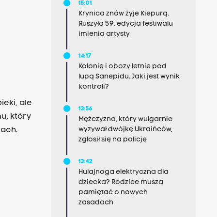
15:01
Krynica znów żyje Kiepurą.
Ruszyła 59. edycja festiwalu
óz jest
imienia artysty
14:17
Kolonie i obozy letnie pod
lupą Sanepidu. Jaki jest wynik
kontroli?
ieki, ale
13:56
u, który
Mężczyzna, który wulgarnie
wyzywał dwójkę Ukraińców,
cach.
zgłosił się na policję
13:42
Hulajnoga elektryczna dla
dziecka? Rodzice muszą
pamiętać o nowych
zasadach