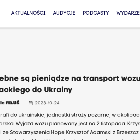
AKTUALNOŚCI
AUDYCJE
PODCASTY
WYDARZE
y
zebne są pieniądze na transport woz
żackiego do Ukrainy
date_range
lia
FELUŚ
2023-10-24
trafi do ukraińskiej jednostki straży pożarnej w okolica
rska. Wyjazd wozu planowany jest na 2 listopada. Krzys
 ze Stowarzyszenia Hope Krzysztof Adamski z Brzeszcz