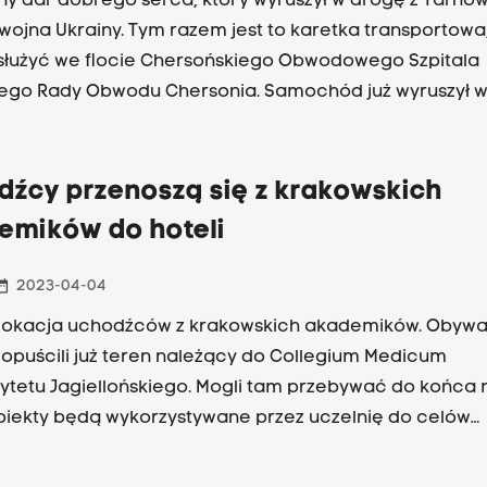
jny dar dobrego serca, który wyruszył w drogę z Tarno
 wojna Ukrainy. Tym razem jest to karetka transportowa
służyć we flocie Chersońskiego Obwodowego Szpitala
nego Rady Obwodu Chersonia. Samochód już wyruszył w
ać się ma we Lwowie, gdzie zabrany zostanie dodatk
 medyczny, po czym wyruszy w dalszą drogą na linię fr
dźcy przenoszą się z krakowskich
emików do hoteli
_range
2023-04-04
lokacja uchodźców z krakowskich akademików. Obywa
 opuścili już teren należący do Collegium Medicum
ytetu Jagiellońskiego. Mogli tam przebywać do końca
biekty będą wykorzystywane przez uczelnię do celów
wych.