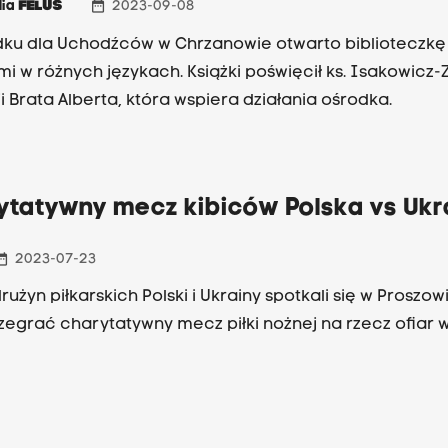
date_range
lia
FELUŚ
2023-09-08
ku dla Uchodźców w Chrzanowie otwarto biblioteczkę
mi w różnych językach. Książki poświęcił ks. Isakowicz-Z
i Brata Alberta, która wspiera działania ośrodka.
ytatywny mecz kibiców Polska vs Ukr
_range
2023-07-23
rużyn piłkarskich Polski i Ukrainy spotkali się w Proszo
zegrać charytatywny mecz piłki nożnej na rzecz ofiar w