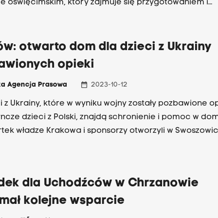
e oświęcimskim, który zajmuje się przygotowaniem i
rtem pojazdu, szacuje, że na paliwo, opłaty drogowe i
czenie potrzebne jest około 6-7 tysięcy złotych. Sam w
ną.
w: otwarto dom dla dzieci z Ukrainy
awionych opieki
date_range
ka Agencja Prasowa
2023-10-12
ci z Ukrainy, które w wyniku wojny zostały pozbawione op
yncze dzieci z Polski, znajdą schronienie i pomoc w dom
tek władze Krakowa i sponsorzy otworzyli w Swoszowi
dek dla Uchodźców w Chrzanowie
ymał kolejne wsparcie