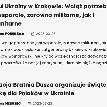
ul Ukrainy w Krakowie: Wciąż potrze
wsparcie, zarówno militarne, jak i
nitarne
date_range
nna
PORĘBSKA
2023-03-23
e wciąż potrzebne jest wsparcie, zarówno militarne, jak 
arne - podkreśla konsul generalny Ukrainy w Krakowie
law Wojnarowski, nie kryjąc wdzięczności za dotychc
podkreśla, że bez jej kontynuacji Ukrainie ciężko będz
osyjskiemu agresorowi.
acja Bratnia Dusza organizuje świąt
kę dla Polaków w Ukrainie
date_range
osz
NIEMIEC
2023-03-23