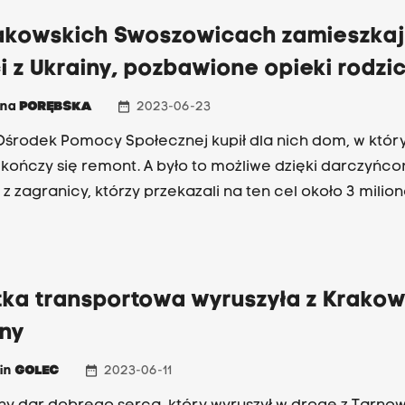
akowskich Swoszowicach zamieszka
i z Ukrainy, pozbawione opieki rodz
date_range
nna
PORĘBSKA
2023-06-23
 Ośrodek Pomocy Społecznej kupił dla nich dom, w któ
 kończy się remont. A było to możliwe dzięki darczyńco
 z zagranicy, którzy przekazali na ten cel około 3 milio
tka transportowa wyruszyła z Krako
iny
date_range
in
GOLEC
2023-06-11