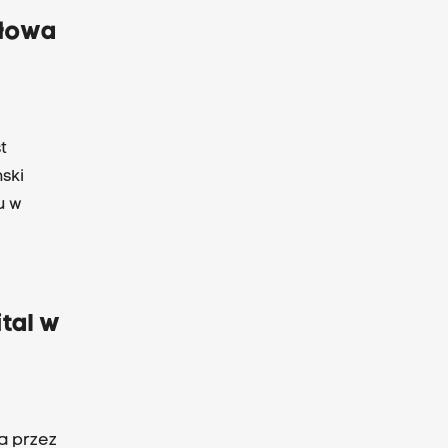
dłowa
t
ski
u w
tal w
a przez