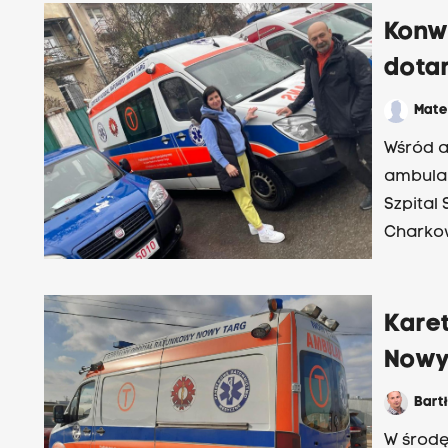
Bańka.
Konw
dotar
Mate
Wśród a
ambulan
Szpital
Karet
Nowy
Bart
W środę