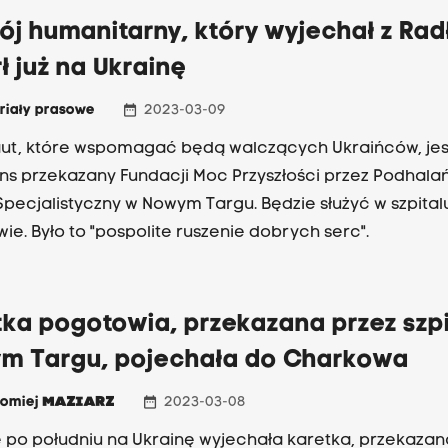
ój humanitarny, który wyjechał z Ra
ł już na Ukrainę
date_range
riały prasowe
2023-03-09
ut, które wspomagać będą walczących Ukraińców, jes
s przekazany Fundacji Moc Przyszłości przez Podhalań
 Specjalistyczny w Nowym Targu. Będzie służyć w szpital
Charkowie. Było to "pospolite ruszenie dobrych serc".
ka pogotowia, przekazana przez szpi
m Targu, pojechała do Charkowa
date_range
łomiej
MAZIARZ
2023-03-08
 po południu na Ukrainę wyjechała karetka, przekazan