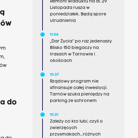
Remont wiaduktu na al. 29
Listopada rusza w
ją
poniedziałek. Będą spore
utrudnienia
iców
11:08
„Dar Życia” po raz jedenasty.
Blisko 150 biegaczy na
rym
trasach w Tarnowie i
m,
okolicach
nów
10:37
Rządowy program nie
sfinansuje całej inwestycji.
Tarnów szuka pieniędzy na
parking ze schronem
wa do
10:21
Zależy co kto lubi, czyli o
zwierzęcych
przysmakach...różnych