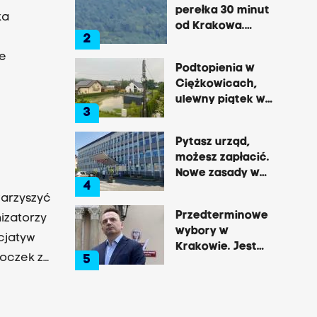
perełka 30 minut
ka
od Krakowa.
2
Pałac, zamek,
ne
klasztor i brama
Podtopienia w
do lasu
Ciężkowicach,
ulewny piątek w
3
Tarnowie
Pytasz urząd,
możesz zapłacić.
Nowe zasady w
4
Brzesku
warzyszyć
Przedterminowe
izatorzy
wybory w
cjatyw
Krakowie. Jest
roczek z
5
decyzja Łukasza
tep By
Gibały
Jacek