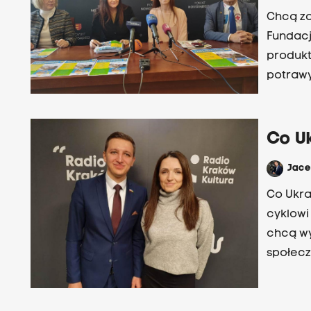
Chcą zo
Fundacj
produkt
potrawy
Co U
Jac
Co Ukra
cyklowi
chcą wy
społecz
Centrum
Step z 