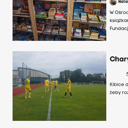
Nata
W Ośrod
książka
Fundacj
Char
date
Kibice d
żeby ro