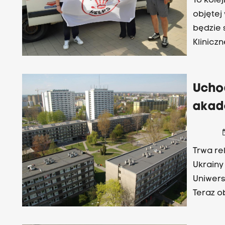
To kole
objętej
będzie 
Klinicz
Zatrzym
ładunek
Ucho
akad
date
Trwa re
Ukrainy
Uniwers
Teraz o
statuto