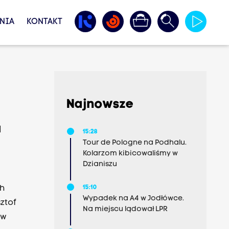
NIA
KONTAKT
Najnowsze
u
15:28
Tour de Pologne na Podhalu.
Kolarzom kibicowaliśmy w
Dzianiszu
ch
15:10
Wypadek na A4 w Jodłówce.
ztof
Na miejscu lądował LPR
 w