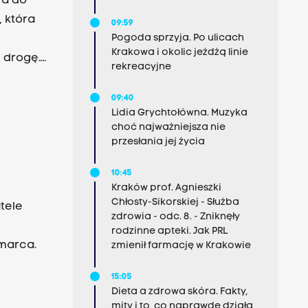
wa do
, która
09:59
Pogoda sprzyja. Po ulicach
Krakowa i okolic jeżdżą linie
 drogę.
rekreacyjne
owy
ontu.
09:40
Lidia Grychtołówna. Muzyka
choć najważniejsza nie
przesłania jej życia
10:45
Kraków prof. Agnieszki
Chłosty-Sikorskiej - Służba
tele
zdrowia - odc. 8. - Zniknęły
rodzinne apteki. Jak PRL
 marca.
zmienił farmację w Krakowie
15:05
Dieta a zdrowa skóra. Fakty,
mity i to, co naprawdę działa