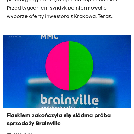
przetargu zgłosili się chętni na kupno obiektu.
Przed tygodniem syndyk poinformował o
wyborze oferty inwestora z Krakowa. Teraz
pojawia się jednak zapowiedź odwołania od
wyniku przetargu, co może wydłużyć procedurę
sprzedaży o wiele miesięcy.
Fiaskiem zakończyła się siódma próba
sprzedaży Brainville