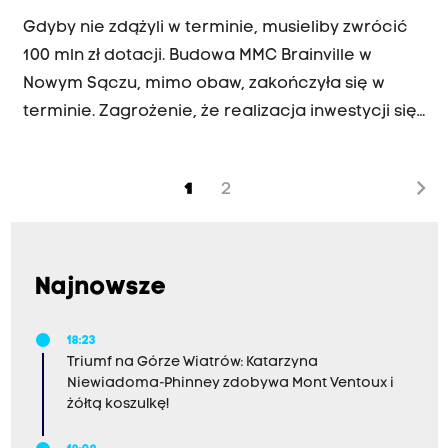
Gdyby nie zdążyli w terminie, musieliby zwrócić
100 mln zł dotacji. Budowa MMC Brainville w
Nowym Sączu, mimo obaw, zakończyła się w
terminie. Zagrożenie, że realizacja inwestycji się
przeciągnie pojawiło się w związku z tym, że jej
pierwszy wykonawca zbankrutował.
chevron_right
1
2
Najnowsze
18:23
Triumf na Górze Wiatrów: Katarzyna
Niewiadoma-Phinney zdobywa Mont Ventoux i
żółtą koszulkę!