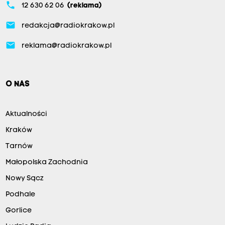
phone
12 630 62 06
(reklama)
email
redakcja@radiokrakow.pl
email
reklama@radiokrakow.pl
O NAS
Aktualności
Kraków
Tarnów
Małopolska Zachodnia
Nowy Sącz
Podhale
Gorlice