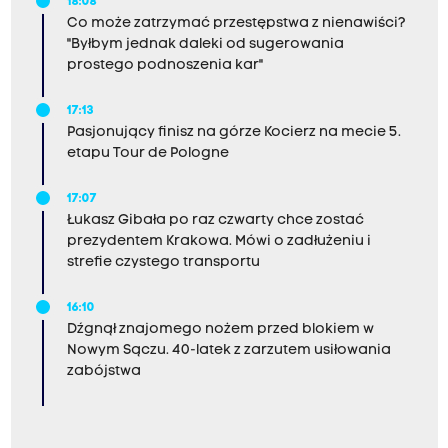
18:08
Co może zatrzymać przestępstwa z nienawiści?
"Byłbym jednak daleki od sugerowania
prostego podnoszenia kar"
17:13
Pasjonujący finisz na górze Kocierz na mecie 5.
etapu Tour de Pologne
17:07
Łukasz Gibała po raz czwarty chce zostać
prezydentem Krakowa. Mówi o zadłużeniu i
strefie czystego transportu
16:10
Dźgnął znajomego nożem przed blokiem w
Nowym Sączu. 40-latek z zarzutem usiłowania
zabójstwa