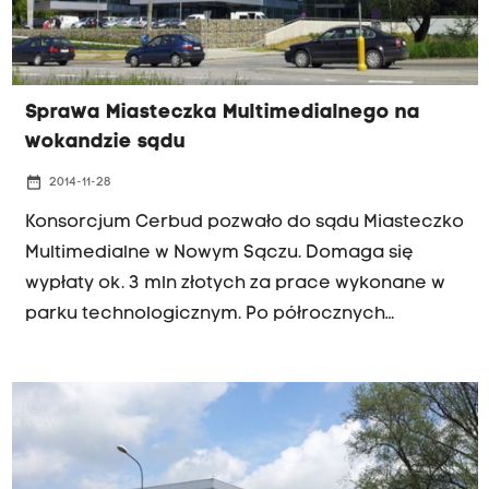
Sprawa Miasteczka Multimedialnego na
wokandzie sądu
date_range
2014-11-28
Konsorcjum Cerbud pozwało do sądu Miasteczko
Multimedialne w Nowym Sączu. Domaga się
wypłaty ok. 3 mln złotych za prace wykonane w
parku technologicznym. Po półrocznych
negocjacjach nie udało się zakończyć sporu.