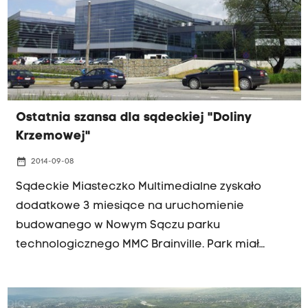
Ostatnia szansa dla sądeckiej "Doliny
Krzemowej"
date_range
2014-09-08
Sądeckie Miasteczko Multimedialne zyskało
dodatkowe 3 miesiące na uruchomienie
budowanego w Nowym Sączu parku
technologicznego MMC Brainville. Park miał
ruszyć do końca sierpnia. Spółce nadal nie udało
się jednak zdobyć pieniędzy na zakup
wyposażenia laboratoriów i serwerowni. Jak