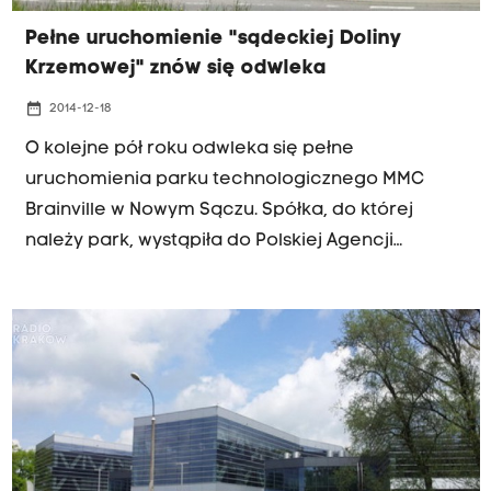
Pełne uruchomienie "sądeckiej Doliny
Krzemowej" znów się odwleka
date_range
2014-12-18
O kolejne pół roku odwleka się pełne
uruchomienia parku technologicznego MMC
Brainville w Nowym Sączu. Spółka, do której
należy park, wystąpiła do Polskiej Agencji
Rozwoju Przedsiębiorczości o przesunięcie
terminu zakończenia i rozliczenia budowy.