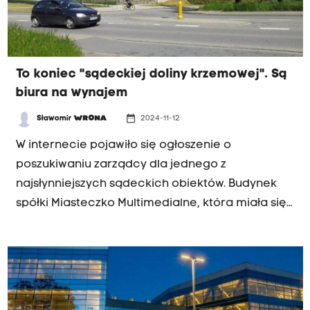
To koniec "sądeckiej doliny krzemowej". Są
biura na wynajem
date_range
Sławomir
WRONA
2024-11-12
W internecie pojawiło się ogłoszenie o
poszukiwaniu zarządcy dla jednego z
najsłynniejszych sądeckich obiektów. Budynek
spółki Miasteczko Multimedialne, która miała się
zajmować najnowocześniejszymi technologiami,
po zmianie właściciela zmienia też
przeznaczenie.