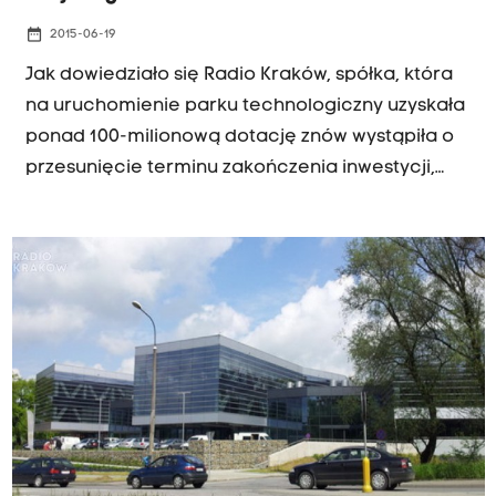
date_range
2015-06-19
Jak dowiedziało się Radio Kraków, spółka, która
na uruchomienie parku technologiczny uzyskała
ponad 100-milionową dotację znów wystąpiła o
przesunięcie terminu zakończenia inwestycji,
tym razem na koniec września. Dotacja pochodzi
ze środków unijnych co oznacza, że park musi
być w pełni uruchomiony do końca tego roku. W
przeciwnym wypadku może się okazać, że
wspomniane ponad 100 mln zł trzeba będzie
zwrócić.