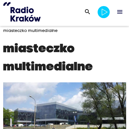
search
menu
miasteczko multimedialne
miasteczko
multimedialne