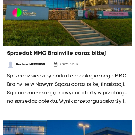
Sprzedaż MMC Brainville coraz bliżej
date_range
Bartosz
NIEMIEC
2022-09-19
Sprzedaż siedziby parku technologicznego MMC
Brainville w Nowym Sączu coraz bliżej finalizacji.
Sąd odrzucił skargę na wybór oferty w przetargu
na sprzedaż obiektu. Wynik przetargu zaskarżyli
przedstawiciele spółki Miasteczko Multimedialne,
która jako właściciel parku jest stroną w
postępowaniu upadłościowym. Niestety na