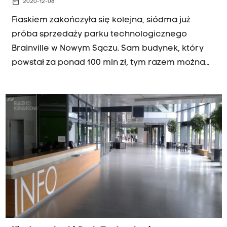
date_range
2020-12-08
Fiaskiem zakończyła się kolejna, siódma już
próba sprzedaży parku technologicznego
Brainville w Nowym Sączu. Sam budynek, który
powstał za ponad 100 mln zł, tym razem można
było nabyć za 22 mln. Cena ta jednak nie skusiła
żadnego z inwestorów. W tej sytuacji syndyk
Witold Kadłuczka zawnioskuje do sądu o kolejny
przetarg na sprzedaż nieruchomości o ok. 2 mln.