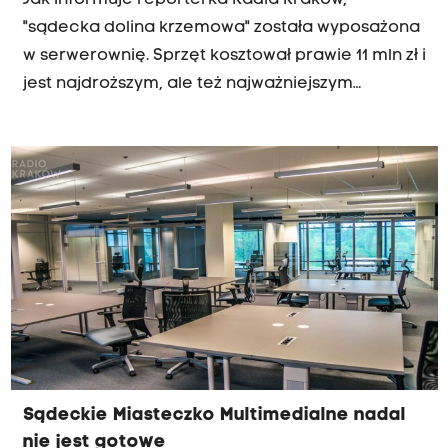
Jak informuje reporterka Radia Kraków,
"sądecka dolina krzemowa" została wyposażona
w serwerownię. Sprzęt kosztował prawie 11 mln zł i
jest najdroższym, ale też najważniejszym
elementem wyposażenia budynku. W parku
technologicznym powstało również studio
telewizyjno-filmowe z największym greenboxem
w Polsce. Działają także laboratoria:
materializacji obiektów z drukarkami 3D,
animacji i efektów specjalnych, postprodukcji
oraz korekcji koloru oraz Motion Capture, które
służy do przechwytywania ruchu i mimiki twarzy.
Sądeckie Miasteczko Multimedialne nadal
nie jest gotowe