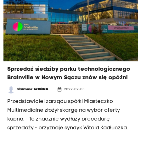
podpisanie umowy z nowym właścicielem trzeba
będzie jeszcze poczekać. Powodem jest błąd
sekretariatu sądu - mówi syndyk Witold
Kadłuczka. - Spodziewam się, ze sprawa do
miesiąca będzie rozstrzygnięta.
Sprzedaż siedziby parku technologicznego
Brainville w Nowym Sączu znów się opóźni
date_range
Sławomir
WRONA
2022-02-03
Przedstawiciel zarządu spółki Miasteczko
Multimedialne złożył skargę na wybór oferty
kupna. - To znacznie wydłuży procedurę
sprzedaży - przyznaje syndyk Witold Kadłuczka.