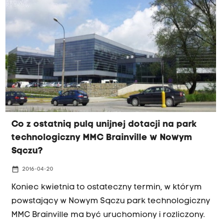
Co z ostatnią pulą unijnej dotacji na park
technologiczny MMC Brainville w Nowym
Sączu?
date_range
2016-04-20
Koniec kwietnia to ostateczny termin, w którym
powstający w Nowym Sączu park technologiczny
MMC Brainville ma być uruchomiony i rozliczony.