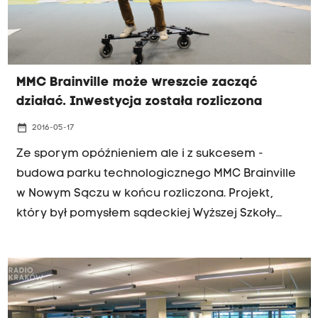
MMC Brainville może wreszcie zacząć
działać. Inwestycja została rozliczona
date_range
2016-05-17
Ze sporym opóźnieniem ale i z sukcesem -
budowa parku technologicznego MMC Brainville
w Nowym Sączu w końcu rozliczona. Projekt,
który był pomysłem sądeckiej Wyższej Szkoły
Biznesu powstał dzięki unijnej dotacji, która
wyniosła ostatecznie nieco ponad 92 mln zł. Jak
poinformowała Małgorzata Szostkiewicz, prezes
spółki Miasteczko Multimedialne, po licznych
kontrolach inwestycja została w pełni rozliczona.