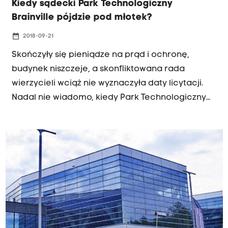
Kiedy sądecki Park Technologiczny
Brainville pójdzie pod młotek?
date_range
2018-09-21
Skończyły się pieniądze na prąd i ochronę,
budynek niszczeje, a skonfliktowana rada
wierzycieli wciąż nie wyznaczyła daty licytacji.
Nadal nie wiadomo, kiedy Park Technologiczny
Brainville, który miał być sądecką Doliną
Krzemową pójdzie pod młotek.