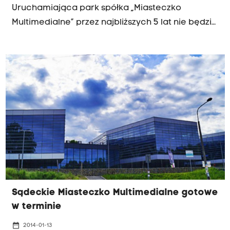
Uruchamiająca park spółka „Miasteczko
Multimedialne” przez najbliższych 5 lat nie będzie
płacić żadnego podatku do miejskiej kasy.
Brainville ma się stać ośrodkiem tworzenia i
badań nad nowoczesnymi technologiami
multimedialnymi.
Sądeckie Miasteczko Multimedialne gotowe
w terminie
date_range
2014-01-13