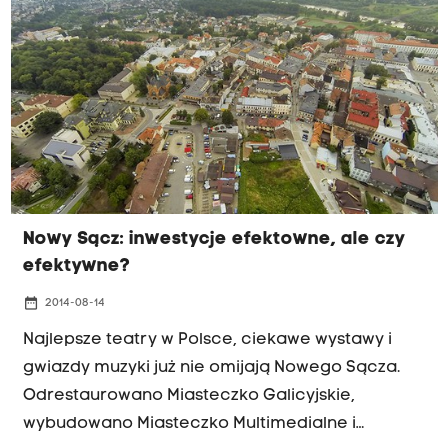
dowiedziało się Radio Kraków, finansująca
budowę Polska Agencja Rozwoju
Przedsiębiorczości zgodziła się na podpisanie
aneksu i prolongatę terminu oddania
miasteczka do 31 grudnia.
Nowy Sącz: inwestycje efektowne, ale czy
efektywne?
date_range
2014-08-14
Najlepsze teatry w Polsce, ciekawe wystawy i
gwiazdy muzyki już nie omijają Nowego Sącza.
Odrestaurowano Miasteczko Galicyjskie,
wybudowano Miasteczko Multimedialne i