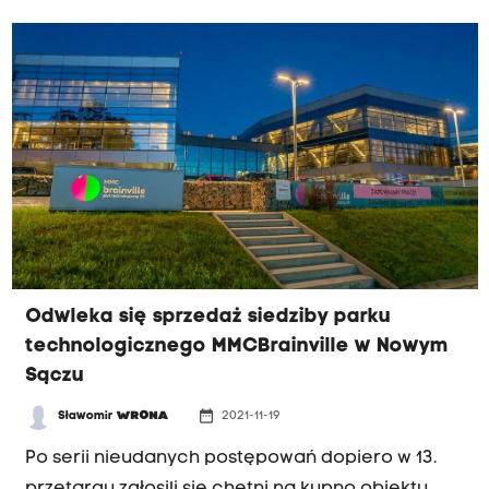
Odwleka się sprzedaż siedziby parku
technologicznego MMCBrainville w Nowym
Sączu
date_range
Sławomir
WRONA
2021-11-19
Po serii nieudanych postępowań dopiero w 13.