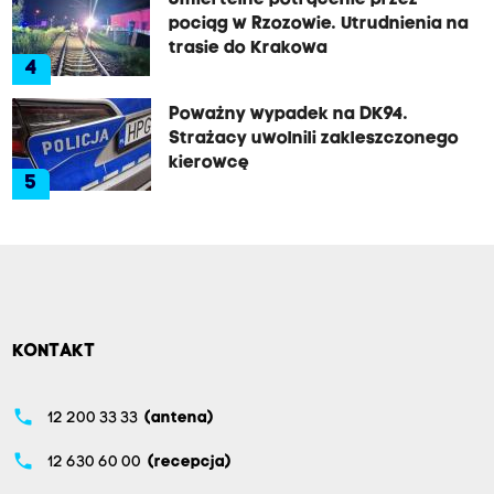
Śmiertelne potrącenie przez
pociąg w Rzozowie. Utrudnienia na
trasie do Krakowa
4
Poważny wypadek na DK94.
Strażacy uwolnili zakleszczonego
kierowcę
5
KONTAKT
phone
12 200 33 33
(antena)
phone
12 630 60 00
(recepcja)