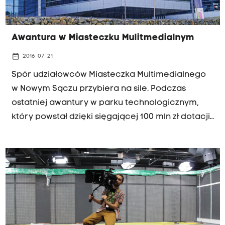
Awantura w Miasteczku Mulitmedialnym
date_range
2016-07-21
Spór udziałowców Miasteczka Multimedialnego
w Nowym Sączu przybiera na sile. Podczas
ostatniej awantury w parku technologicznym,
który powstał dzięki sięgającej 100 mln zł dotacji,
musiała interweniować policja. Dziś miasteczko
ma dwa zarządy a w tle pojawia się zapowiedź
doniesień do prokuratury i CBA.