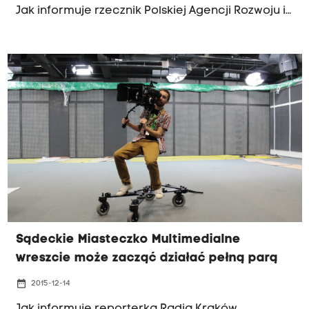
Jak informuje rzecznik Polskiej Agencji Rozwoju i
Przedsiębiorczości Miłosz Marczuk, trwają
właśnie ostatnie kontrole. Od ich wyniku zależeć
będzie czy właściciele miasteczka otrzymają
ostatnią pulę unijnej dotacji.
Sądeckie Miasteczko Multimedialne
wreszcie może zacząć działać pełną parą
date_range
2015-12-14