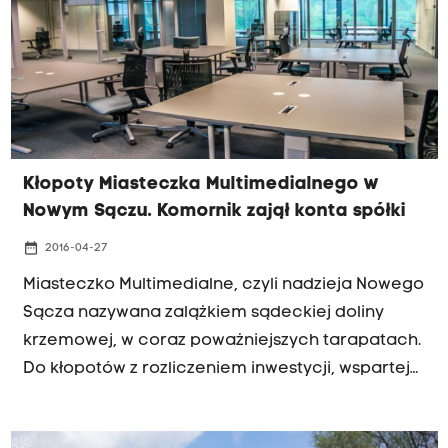
Kłopoty Miasteczka Multimedialnego w
Nowym Sączu. Komornik zajął konta spółki
date_range
2016-04-27
Miasteczko Multimedialne, czyli nadzieja Nowego
Sącza nazywana zalążkiem sądeckiej doliny
krzemowej, w coraz poważniejszych tarapatach.
Do kłopotów z rozliczeniem inwestycji, wspartej
stu milionową dotacją, dochodzi teraz
komornicza egzekucja długów.