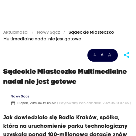
Aktualności
Nowy Sącz
Sądeckie Miasteczko
Multimedialne nadal nie jest gotowe
share
A
A
A
Sądeckie Miasteczko Multimedialne
nadal nie jest gotowe
Nowy Sącz
date_range
Piątek, 2015.06.19 09:52
( Edytowany Poniedziałek, 2021.05.31 07:45 )
Jak dowiedziało się Radio Kraków, spółka,
która na uruchomienie parku technologiczny
uzyskała ponad 100-milionową dotację znów