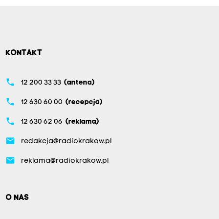
KONTAKT
phone
12 200 33 33
(antena)
phone
12 630 60 00
(recepcja)
phone
12 630 62 06
(reklama)
email
redakcja@radiokrakow.pl
email
reklama@radiokrakow.pl
O NAS