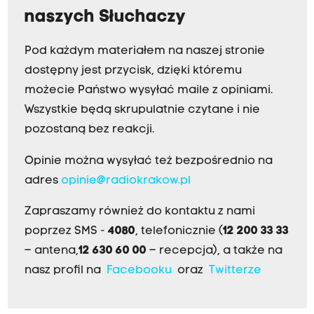
naszych Słuchaczy
Pod każdym materiałem na naszej stronie
dostępny jest przycisk, dzięki któremu
możecie Państwo wysyłać maile z opiniami.
Wszystkie będą skrupulatnie czytane i nie
pozostaną bez reakcji.
Opinie można wysyłać też bezpośrednio na
adres
opinie@radiokrakow.pl
Zapraszamy również do kontaktu z nami
poprzez SMS -
4080
, telefonicznie (
12 200 33 33
– antena,
12 630 60 00
– recepcja), a także na
nasz profil na
Facebooku
oraz
Twitterze