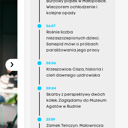
Burzowy piątek w Małopolsce.
Wieczorem ochłodzenie i
kolejne opady
06:07
Rośnie liczba
niezaszczepionych dzieci.
Sanepid mówi o próbach
paraliżowania jego pracy
›
00:06
Krzeszowice: Cisza, historia i
cień dawnego uzdrowiska
00:04
Skarby z perspektywy dwóch
kółek: Zaglądamy do Muzeum
Agatów w Rudnie
23:59
Zamek Tenczyn. Malownicza