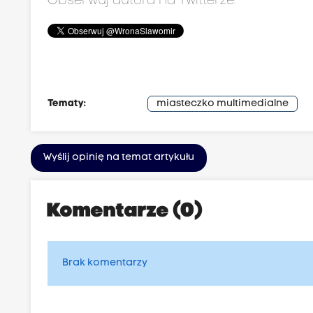
Obserwuj autora na Twitterze:
Tematy:
miasteczko multimedialne
Wyślij opinię na temat artykułu
Komentarze (0)
Brak komentarzy