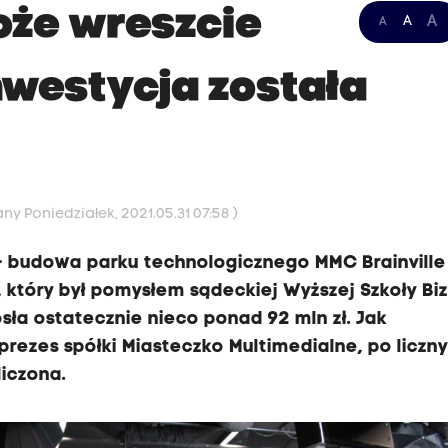
oże wreszcie
A
A
A
nwestycja została
ny Poniedziałek, 2021.05.31 07:58 )
- budowa parku technologicznego MMC Brainville
 który był pomysłem sądeckiej Wyższej Szkoły Bi
osła ostatecznie nieco ponad 92 mln zł. Jak
rezes spółki Miasteczko Multimedialne, po liczn
liczona.