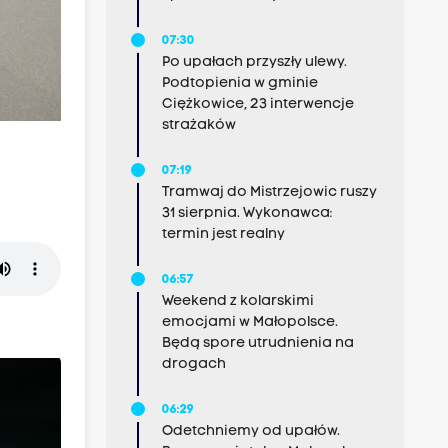
07:30
Po upałach przyszły ulewy.
Podtopienia w gminie
Ciężkowice, 23 interwencje
strażaków
07:19
Tramwaj do Mistrzejowic ruszy
31 sierpnia. Wykonawca:
termin jest realny
06:57
Weekend z kolarskimi
emocjami w Małopolsce.
Będą spore utrudnienia na
drogach
06:29
Odetchniemy od upałów.