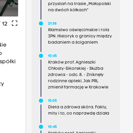
przystań na trasie „Małopolski
Fot. miasteczko multimedialne
na dwóch kółkach”
crop_free
 12
21:38
Kłamstwo oświęcimskie i rola
IPN. Historyk o granicy między
badaniem a ściganiem
Nie
o
10:45
spółki
Kraków prof. Agnieszki
Chłosty-Sikorskiej - Służba
zdrowia - odc. 8. - Zniknęły
rodzinne apteki. Jak PRL
ży
zmienił farmację w Krakowie
15:05
Dieta a zdrowa skóra. Fakty,
mity i to, co naprawdę działa
10:45