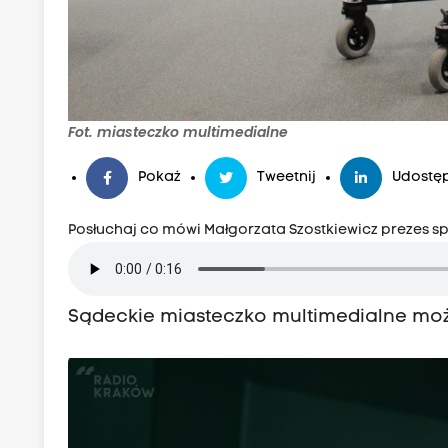
Fot. miasteczko multimedialne
Pokaż
Tweetnij
Udostęp
Posłuchaj co mówi Małgorzata Szostkiewicz prezes sp
Sądeckie miasteczko multimedialne moż