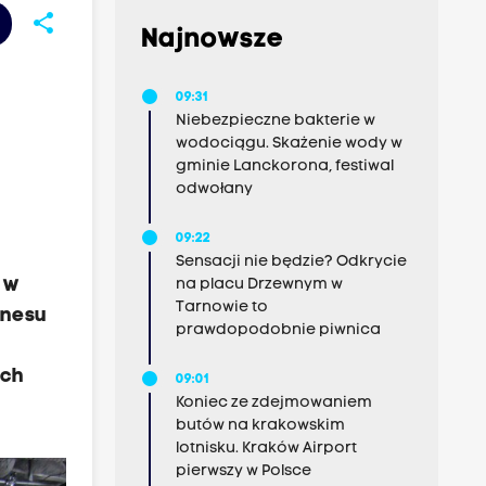
share
Najnowsze
09:31
Niebezpieczne bakterie w
wodociągu. Skażenie wody w
gminie Lanckorona, festiwal
odwołany
09:22
Sensacji nie będzie? Odkrycie
 w
na placu Drzewnym w
Tarnowie to
znesu
prawdopodobnie piwnica
ych
09:01
Koniec ze zdejmowaniem
butów na krakowskim
lotnisku. Kraków Airport
pierwszy w Polsce