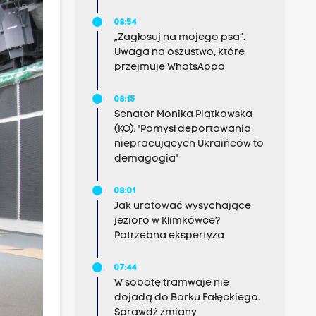
08:54
„Zagłosuj na mojego psa”.
Uwaga na oszustwo, które
przejmuje WhatsAppa
08:15
Senator Monika Piątkowska
(KO): "Pomysł deportowania
niepracujących Ukraińców to
demagogia"
08:01
Jak uratować wysychające
jezioro w Klimkówce?
Potrzebna ekspertyza
07:44
W sobotę tramwaje nie
dojadą do Borku Fałęckiego.
Sprawdź zmiany