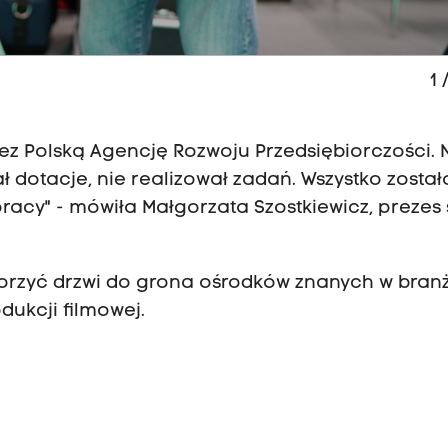
1
/
rzez Polską Agencję Rozwoju Przedsiębiorczości. 
ał dotacje, nie realizował zadań. Wszystko został
acy" - mówiła Małgorzata Szostkiewicz, prezes 
rzyć drzwi do grona ośrodków znanych w bran
dukcji filmowej.