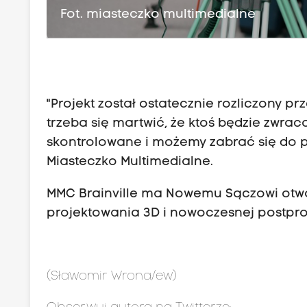
Fot. miasteczko multimedialne
"Projekt został ostatecznie rozliczony p
trzeba się martwić, że ktoś będzie zwrac
skontrolowane i możemy zabrać się do pr
Miasteczko Multimedialne.
MMC Brainville ma Nowemu Sączowi otwo
projektowania 3D i nowoczesnej postpro
(Sławomir Wrona/ew)