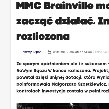
MMC Brainville m
zacząć działać. I
rozliczona
date_range
Nowy Sącz
Wtorek, 2016.05.17 14:46
( Edytowa
Ze sporym opóźnieniem ale i z sukcesem 
Nowym Sączu w końcu rozliczona. Projekt,
powstał dzięki unijnej dotacji, która wyni
poinformowała Małgorzata Szostkiewicz, p
kontrolach inwestycja została w pełni roz