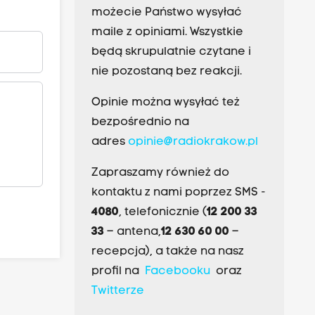
możecie Państwo wysyłać
maile z opiniami. Wszystkie
będą skrupulatnie czytane i
nie pozostaną bez reakcji.
Opinie można wysyłać też
bezpośrednio na
adres
opinie@radiokrakow.pl
Zapraszamy również do
kontaktu z nami poprzez SMS -
4080
, telefonicznie (
12 200 33
33
– antena,
12 630 60 00
–
recepcja), a także na nasz
profil na
Facebooku
oraz
Twitterze