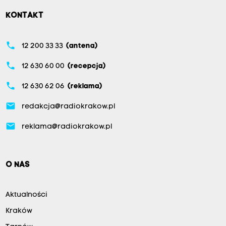
KONTAKT
phone
12 200 33 33
(antena)
phone
12 630 60 00
(recepcja)
phone
12 630 62 06
(reklama)
email
redakcja@radiokrakow.pl
email
reklama@radiokrakow.pl
O NAS
Aktualności
Kraków