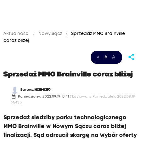
Aktualności
Nowy Sącz
Sprzedaż MMC Brainville
coraz bliżej
share
A
A
A
Sprzedaż MMC Brainville coraz bliżej
Bartosz
NIEMIEC
date_range
Poniedziałek, 2022.09.19 13:41
( Edytowany Poniedziałek, 2022.09.19
14:45 )
Sprzedaż siedziby parku technologicznego
MMC Brainville w Nowym Sączu coraz bliżej
finalizacji. Sąd odrzucił skargę na wybór oferty