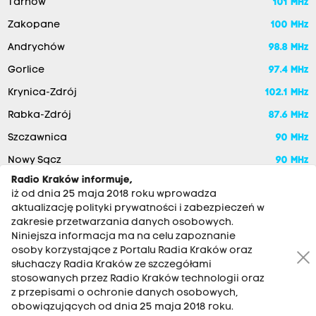
Tarnów
101 MHz
Zakopane
100 MHz
Andrychów
98.8 MHz
Gorlice
97.4 MHz
Krynica-Zdrój
102.1 MHz
Rabka-Zdrój
87.6 MHz
Szczawnica
90 MHz
Nowy Sącz
90 MHz
Radio Kraków informuje,
iż od dnia 25 maja 2018 roku wprowadza
aktualizację polityki prywatności i zabezpieczeń w
zakresie przetwarzania danych osobowych.
Niniejsza informacja ma na celu zapoznanie
osoby korzystające z Portalu Radia Kraków oraz
słuchaczy Radia Kraków ze szczegółami
stosowanych przez Radio Kraków technologii oraz
RADIO KRAKÓW SA. Aleja Juliusza Słowackiego 22, 30-007
z przepisami o ochronie danych osobowych,
Kraków
obowiązujących od dnia 25 maja 2018 roku.