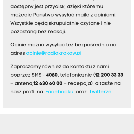
dostępny jest przycisk, dzięki któremu
możecie Państwo wysyłać maile z opiniami.
Wszystkie będą skrupulatnie czytane i nie
pozostaną bez reakcji.
Opinie można wysyłać też bezpośrednio na
adres
opinie@radiokrakow.pl
Zapraszamy również do kontaktu z nami
poprzez SMS -
4080
, telefonicznie (
12 200 33 33
– antena,
12 630 60 00
– recepcja), a także na
nasz profil na
Facebooku
oraz
Twitterze