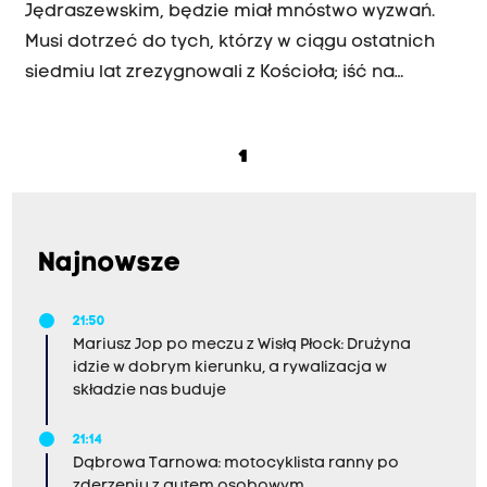
Jędraszewskim, będzie miał mnóstwo wyzwań.
Musi dotrzeć do tych, którzy w ciągu ostatnich
siedmiu lat zrezygnowali z Kościoła; iść na
peryferia. Nowy metropolita nie może skupiać
się na symbolicznym dziedzictwie archidiecezji
1
krakowskiej, w czym lubował się Marek
Jędraszewski – mówi dr Karol Kleczka w
rozmowie z Jackiem Bańką. Kilka dni temu
arcybiskup Jędraszewski złożył rezygnację z
Najnowsze
funkcji metropolity krakowskiego, powodem jest
ukończenie przez niego 75 lat i przejście na
21:50
Mariusz Jop po meczu z Wisłą Płock: Drużyna
kościelną emeryturę.
idzie w dobrym kierunku, a rywalizacja w
składzie nas buduje
21:14
Dąbrowa Tarnowa: motocyklista ranny po
zderzeniu z autem osobowym