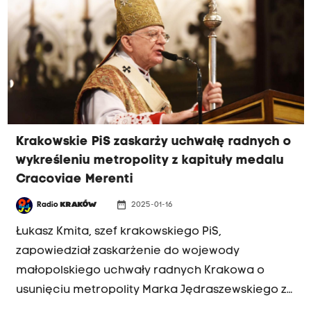
Krakowskie PiS zaskarży uchwałę radnych o
wykreśleniu metropolity z kapituły medalu
Cracoviae Merenti
date_range
Radio
KRAKÓW
2025-01-16
Łukasz Kmita, szef krakowskiego PiS,
zapowiedział zaskarżenie do wojewody
małopolskiego uchwały radnych Krakowa o
usunięciu metropolity Marka Jędraszewskiego z
kapituły medalu Cracoviae Merenti. Zdaniem