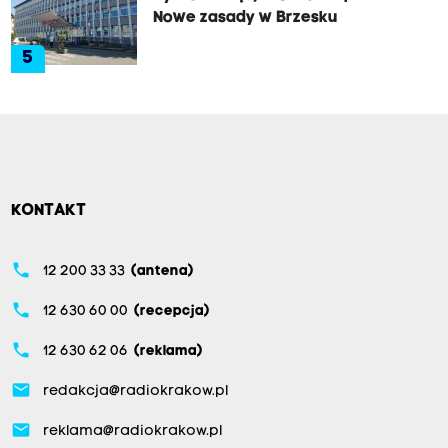
Nowe zasady w Brzesku
5
KONTAKT
phone
12 200 33 33
(antena)
phone
12 630 60 00
(recepcja)
phone
12 630 62 06
(reklama)
email
redakcja@radiokrakow.pl
email
reklama@radiokrakow.pl