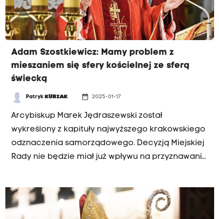
Adam Szostkiewicz: Mamy problem z
mieszaniem się sfery kościelnej ze sferą
świecką
date_range
Patryk
KUBIAK
2025-01-17
Arcybiskup Marek Jędraszewski został
wykreślony z kapituły najwyższego krakowskiego
odznaczenia samorządowego. Decyzją Miejskiej
Rady nie będzie miał już wpływu na przyznawanie
medalu Cracoviae Merenti ani ten, ani żaden
inny duchowny pełniący urząd metropolity.
Rozmawiamy o tym z Adamem Szostkiewiczem,
dziennikarzem, publicystą tygodnika "Polityka".