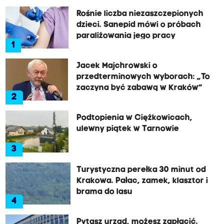
Rośnie liczba niezaszczepionych
dzieci. Sanepid mówi o próbach
paraliżowania jego pracy
1
Jacek Majchrowski o
przedterminowych wyborach: „To
zaczyna być zabawą w Kraków”
2
Podtopienia w Ciężkowicach,
ulewny piątek w Tarnowie
3
Turystyczna perełka 30 minut od
Krakowa. Pałac, zamek, klasztor i
brama do lasu
4
Pytasz urząd, możesz zapłacić.