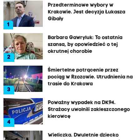
Przedterminowe wybory w
Krakowie. Jest decyzja Łukasza
Gibały
1
Barbara Gawryluk: To ostatnia
szansa, by opowiedzieć o tej
okrutnej chorobie
2
Śmiertelne potrącenie przez
pociąg w Rzozowie. Utrudnienia na
trasie do Krakowa
3
Poważny wypadek na DK94.
Strażacy uwolnili zakleszczonego
kierowcę
4
Wieliczka. Dwuletnie dziecko