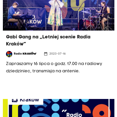
Gabi Gang na „Letniej scenie Radia
Kraków”
date_range
Radio
KRAKÓW
2023-07-16
Zapraszamy 16 lipca o godz. 17.00 na radiowy
dziedziniec, transmisja na antenie.