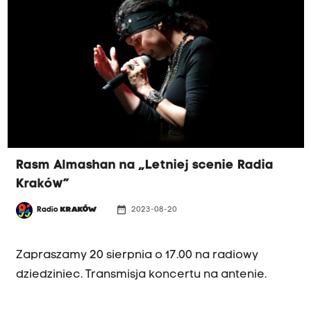
tych instrumentach. Zapraszamy 27 sierpnia o
godz. 17.00.
Rasm Almashan na „Letniej scenie Radia
Kraków”
date_range
Radio
KRAKÓW
2023-08-20
NIEDZIELA 20.08, GODZ. 17
Zapraszamy 20 sierpnia o 17.00 na radiowy
dziedziniec. Transmisja koncertu na antenie.