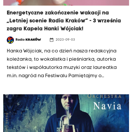
Energetyczne zakończenie wakacji na
„Letniej scenie Radia Kraków” - 3 września
zagra Kapela Hanki Wójciak!
date_range
Radio
KRAKÓW
2023-09-03
Hanka Wójciak, na co dzień nasza redakcyjna
koleżanka, to wokalistka i pieśniarka, autorka
tekstów i współautorka muzyki oraz laureatka
m.in. nagród na Festiwalu Pamiętajmy o
Osieckiej, Studenckim Festiwalu Piosenki,
Festiwalu Twórczości Korowód, Rock & Chanson
Festival. W 2022 roku Hanka Wójciak została
uhonorowana nagrodą Miasta Zakopane „Siła
korzeni” - przyznawaną za osiągnięcia w
szerzeniu kultury i szczególną dbałość o