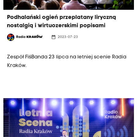
Podhalański ogień przeplatany liryczną
nostalgią i wirtuozerskimi popisami
date_range
Radio
KRAKÓW
2023-07-23
LETNIA SCENA RADIA KRAKÓW
Zespół FiśBanda 23 lipca na letniej scenie Radia
Kraków.