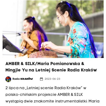
współpracy będzie można podziwiać na
radiowym dziedzińcu i oczywiście na antenie
Radia Kraków. Początek o godz. 17.05.
AMBER & SILK/Maria Pomianowska &
Mingjie Yu na Letniej Scenie Radia Kraków
date_range
Radio
KRAKÓW
2023-06-23
2 lipca na „Letniej scenie Radia Kraków” w
polsko-chińskim projekcie AMBER & SILK
wystąpią dwie znakomite instrumentalistki: Maria