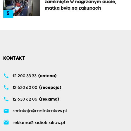
zamknięte w nagrzanym aucie,
matka była na zakupach
5
KONTAKT
phone
12 200 33 33
(antena)
phone
12 630 60 00
(recepcja)
phone
12 630 62 06
(reklama)
email
redakcja@radiokrakow.pl
email
reklama@radiokrakow.pl