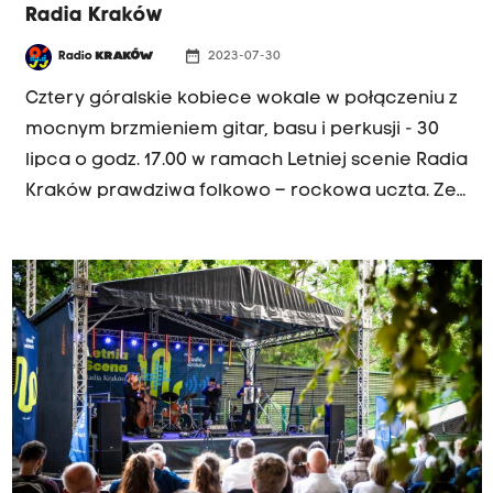
Radia Kraków
date_range
Radio
KRAKÓW
2023-07-30
Cztery góralskie kobiece wokale w połączeniu z
mocnym brzmieniem gitar, basu i perkusji - 30
lipca o godz. 17.00 w ramach Letniej scenie Radia
Kraków prawdziwa folkowo – rockowa uczta. Ze
względu na prognozy meteorologów, które
zapowiadają deszcz, koncert odbędzie się w
studiu S5, a nie na radiowym dziedzińcu.