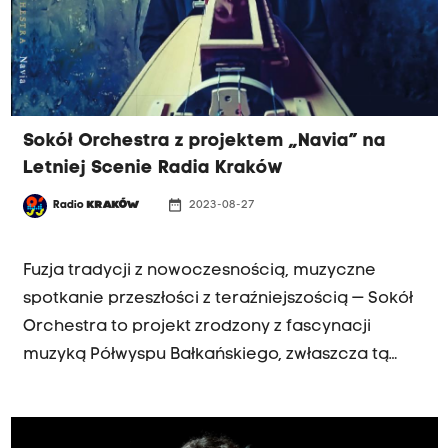
materialne oraz niematerialne dziedzictwo
kulturowe regionu tatrzańskiego, przekazywane
kolejnym pokoleniom.
Sokół Orchestra z projektem „Navia” na
Letniej Scenie Radia Kraków
date_range
Radio
KRAKÓW
2023-08-27
NIEDZIELA 27.08, GODZ. 17
Fuzja tradycji z nowoczesnością, muzyczne
spotkanie przeszłości z teraźniejszością — Sokół
Orchestra to projekt zrodzony z fascynacji
muzyką Półwyspu Bałkańskiego, zwłaszcza tą
wykonywaną na instrumentach dętych
blaszanych. Muzycy kultywują unikalny –
charakterystyczny dla Bałkanów – styl gry na