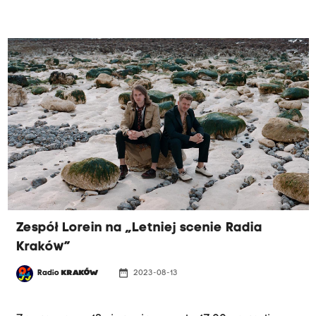
Zespół Lorein na „Letniej scenie Radia
Kraków”
date_range
Radio
KRAKÓW
2023-08-13
NIEDZIELA 13.08, GODZ. 17