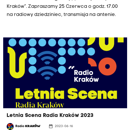
Kraków”. Zapraszamy 25 Czerwca o godz. 17.00
na radiowy dziedziniec, transmisja na antenie.
Letnia Scena Radia Kraków 2023
date_range
Radio
KRAKÓW
2023-06-16