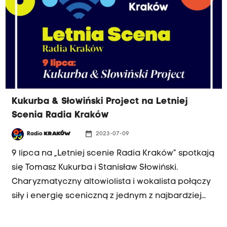
Kukurba & Słowiński Project na Letniej
Scenia Radia Kraków
date_range
Radio
KRAKÓW
2023-07-09
9 lipca na „Letniej scenie Radia Kraków” spotkają
się Tomasz Kukurba i Stanisław Słowiński.
Charyzmatyczny altowiolista i wokalista połączy
siły i energię sceniczną z jednym z najbardziej
rozchwytywanych jazzowych skrzypków
młodego pokolenia. Efekty tej niezwykłej