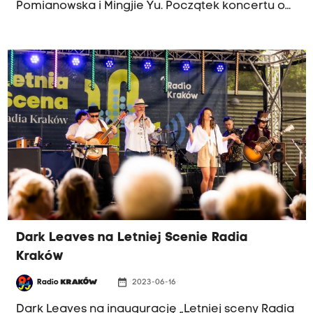
Pomianowska i Mingjie Yu. Początek koncertu o
godzinie 17.05, transmisja na antenie Radia
Kraków. Koncert realizowany we współpracy ze
„Stowarzyszeniem Rozstaje. U zbiegu kultur i
tradycji” w ramach Festiwalu
EtnoKraków/Rozstaje 2023.
Dark Leaves na Letniej Scenie Radia
Kraków
date_range
Radio
KRAKÓW
2023-06-16
Dark Leaves na inaugurację „Letniej sceny Radia