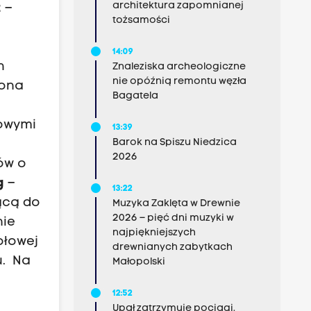
architektura zapomnianej
t
–
tożsamości
,
14:09
h
Znaleziska archeologiczne
nie opóźnią remontu węzła
zona
Bagatela
dowymi
13:39
Barok na Spiszu Niedzica
2026
ów o
g
–
13:22
ącą do
Muzyka Zaklęta w Drewnie
2026 – pięć dni muzyki w
nie
najpiękniejszych
ołowej
drewnianych zabytkach
u. Na
Małopolski
12:52
Upał zatrzymuje pociągi.