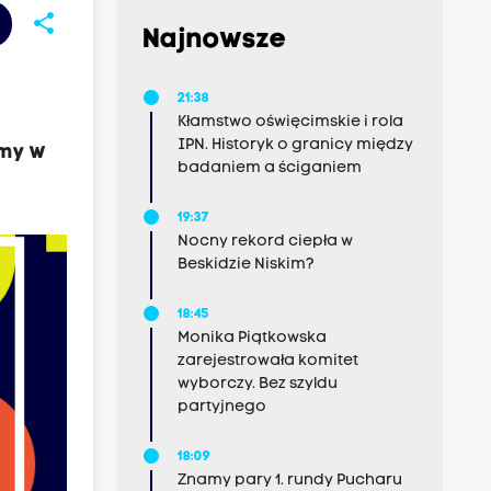
share
Najnowsze
21:38
Kłamstwo oświęcimskie i rola
IPN. Historyk o granicy między
amy w
badaniem a ściganiem
19:37
Nocny rekord ciepła w
Beskidzie Niskim?
18:45
Monika Piątkowska
zarejestrowała komitet
wyborczy. Bez szyldu
partyjnego
18:09
Znamy pary 1. rundy Pucharu