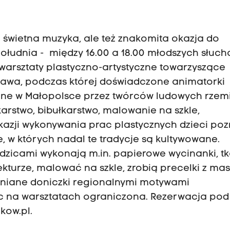
o świetna muzyka, ale też znakomita okazja do
łudnia - między 16.00 a 18.00 młodszych słucha
warsztaty plastyczno-artystyczne towarzyszące
awa, podczas której doświadczone animatorki
ne w Małopolsce przez twórców ludowych rzem
karstwo, bibułkarstwo, malowanie na szkle,
okazji wykonywania prac plastycznych dzieci po
, w których nadal te tradycje są kultywowane.
odzicami wykonają m.in. papierowe wycinanki, t
ekturze, malować na szkle, zrobią precelki z ma
liniane doniczki regionalnymi motywami
jsc na warsztatach ograniczona. Rezerwacja pod
kow.pl
.