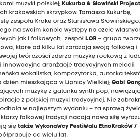
kami muzyki polskiej;
Kukurba &
Słowiński Projec
ych krakowskich skrzypków: Tomasza Kukurbę,
tę zespołu Kroke oraz Stanisława Słowińskiego
ego na swoim koncie występy na czele własnyc
wych jak i folkowych; zespół
LOR
– grupa twor
owa, które od kilku lat zarażają swoją folkową i
w swojej twórczości zderza muzykę rockową z lu
 i innowacyjne aranżacje tradycyjnych melodii
meńska wokalistka, kompozytorka, autorka tekst
 dzień mieszkająca w Lipnicy Wielkiej;
Gabi Gan
ających muzykę z gatunku synth pop, nawiązuj
iracje z polskiej muzyki tradycyjnej. Nie zabrak
 Podhala w najlepszym wydaniu – za sprawą żywi
, którzy folkowej tradycji nadają nową siłę wyraz
ują się
także wykonawcy Festiwalu EtnoKraków /
półpracuje od wielu lat.