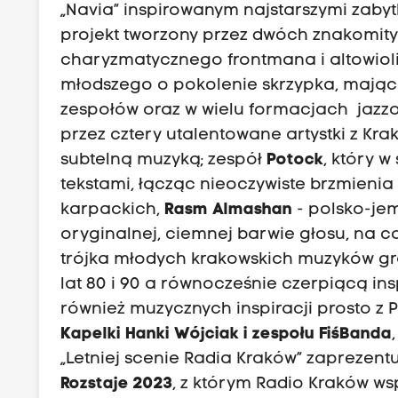
„Navia” inspirowanym najstarszymi zabyt
projekt tworzony przez dwóch znakomit
charyzmatycznego frontmana i altowiolis
młodszego o pokolenie skrzypka, mając
zespołów oraz w wielu formacjach jazzo
przez cztery utalentowane artystki z Krak
subtelną muzyką; zespół
Potock
, który 
tekstami, łącząc nieoczywiste brzmienia
karpackich,
Rasm Almashan
- polsko-je
oryginalnej, ciemnej barwie głosu, na co
trójka młodych krakowskich muzyków gr
lat 80 i 90 a równocześnie czerpiącą insp
również muzycznych inspiracji prosto z
Kapelki Hanki Wójciak i zespołu FiśBanda
„Letniej scenie Radia Kraków” zaprezent
Rozstaje 2023
, z którym Radio Kraków ws