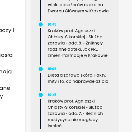
Wielu pasażerów czeka na
Dworcu Głównym w Krakowie
10:45
czy i
Kraków prof. Agnieszki
Chłosty-Sikorskiej - Służba
zdrowia - odc. 8. - Zniknęły
rodzinne apteki. Jak PRL
iosła
zmienił farmację w Krakowie
15:05
znają
Dieta a zdrowa skóra. Fakty,
mity i to, co naprawdę działa
kane
10:45
sy
Kraków prof. Agnieszki
Chłosty-Sikorskiej - Służba
zdrowia - odc. 7. - Bez nich
medycyna nie mogłaby
istnieć