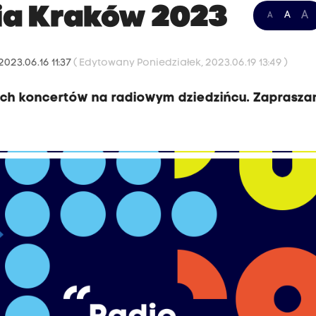
ia Kraków 2023
A
A
A
2023.06.16 11:37
( Edytowany Poniedziałek, 2023.06.19 13:49 )
wych koncertów na radiowym dziedzińcu. Zaprasz