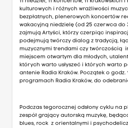
11 niedziel, 11 koncertów, 11 krakowski
kulturowych i różnych wrażliwości muzyc
bezpłatnych, plenerowych koncertów re
wakacyjną niedzielę (od 25 czerwca do 
zajmują Artyści, którzy czerpiąc inspirac
podejmują twórczy dialog z tradycją, ł
muzycznymi trendami czy twórczością in
miejscem otwartym dla młodych, utalen
których warto usłyszeć i których warto
antenie Radia Kraków. Początek o godz. 
programach Radia Kraków, do odebrania w
Podczas tegorocznej odsłony cyklu na p
zespół grający autorską muzykę, będąc
blues, rock z orientalnymi i psychodeli