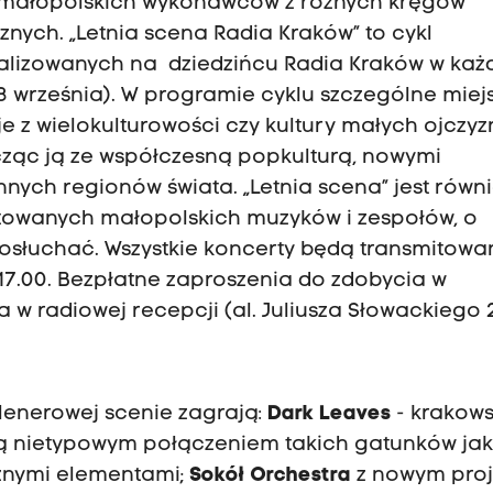
ch i małopolskich wykonawców z różnych kręgów
znych. „Letnia scena Radia Kraków” to cykl
alizowanych na dziedzińcu Radia Kraków w każ
3 września). W programie cyklu szczególne miej
je z wielokulturowości czy kultury małych ojczyz
ącząc ją ze współczesną popkulturą, nowymi
nych regionów świata. „Letnia scena” jest równ
towanych małopolskich muzyków i zespołów, o
 posłuchać. Wszystkie koncerty będą transmitow
17.00. Bezpłatne zaproszenia do zdobycia w
 radiowej recepcji (al. Juliusza Słowackiego 2
lenerowej scenie zagrają:
Dark Leaves
- krakows
ą nietypowym połączeniem takich gatunków jak 
cznymi elementami;
Sokół Orchestra
z nowym pro