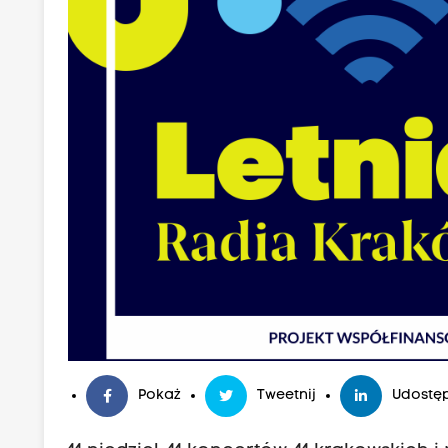
Pokaż
Tweetnij
Udostęp