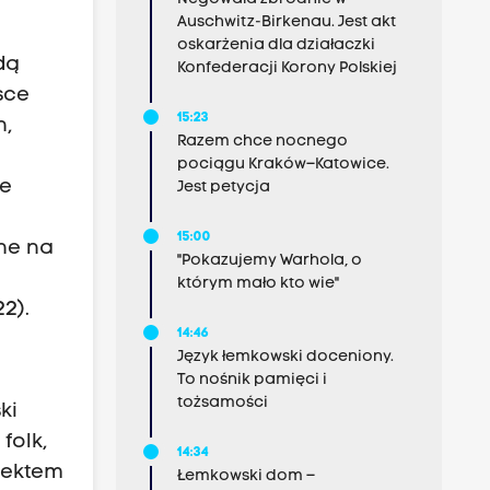
Auschwitz-Birkenau. Jest akt
oskarżenia dla działaczki
dą
Konfederacji Korony Polskiej
sce
15:23
n,
Razem chce nocnego
pociągu Kraków–Katowice.
ie
Jest petycja
15:00
ane na
"Pokazujemy Warhola, o
którym mało kto wie"
2).
14:46
Język łemkowski doceniony.
To nośnik pamięci i
tożsamości
ki
folk,
14:34
jektem
Łemkowski dom –