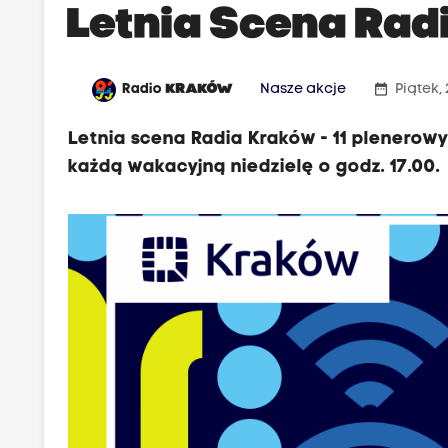
Letnia Scena Rad
date_range
Radio
KRAKÓW
Nasze akcje
Piątek, 
Letnia scena Radia Kraków - 11 plenero
każdą wakacyjną niedzielę o godz. 17.00.