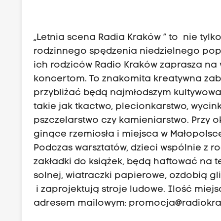
„Letnia scena Radia Kraków ” to nie tylk
rodzinnego spędzenia niedzielnego popo
ich rodziców Radio Kraków zaprasza na 
koncertom. To znakomita kreatywna zab
przybliżać będą najmłodszym kultywowa
takie jak tkactwo, plecionkarstwo, wycin
pszczelarstwo czy kamieniarstwo. Przy 
ginące rzemiosła i miejsca w Małopolsce
Podczas warsztatów, dzieci wspólnie z r
zakładki do książek, będą haftować na t
solnej, wiatraczki papierowe, ozdobią g
i zaprojektują stroje ludowe. Ilość mie
adresem mailowym:
promocja@radiokra