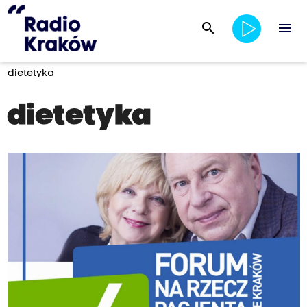
search
menu
dietetyka
dietetyka