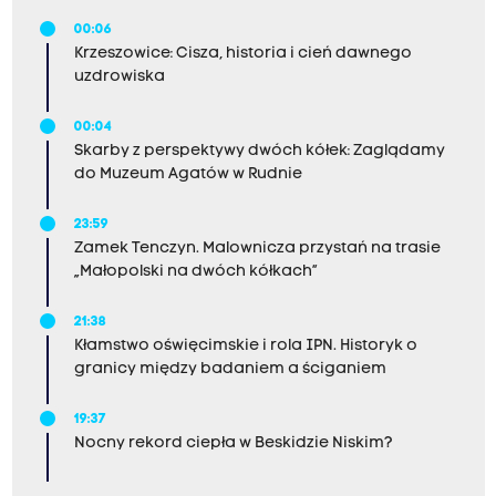
00:06
Krzeszowice: Cisza, historia i cień dawnego
uzdrowiska
00:04
Skarby z perspektywy dwóch kółek: Zaglądamy
do Muzeum Agatów w Rudnie
23:59
Zamek Tenczyn. Malownicza przystań na trasie
„Małopolski na dwóch kółkach”
21:38
Kłamstwo oświęcimskie i rola IPN. Historyk o
granicy między badaniem a ściganiem
19:37
Nocny rekord ciepła w Beskidzie Niskim?