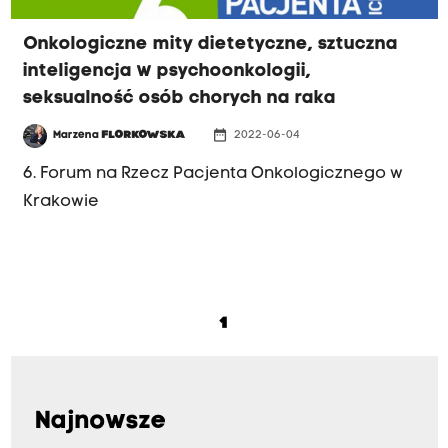
Onkologiczne mity dietetyczne, sztuczna
inteligencja w psychoonkologii,
seksualność osób chorych na raka
date_range
Marzena
FLORKOWSKA
2022-06-04
6. Forum na Rzecz Pacjenta Onkologicznego w
Krakowie
1
Najnowsze