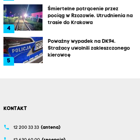
Śmiertelne potrącenie przez
pociąg w Rzozowie. Utrudnienia na
trasie do Krakowa
4
Poważny wypadek na DK94.
Strażacy uwolnili zakleszczonego
kierowcę
5
KONTAKT
phone
12 200 33 33
(antena)
phone