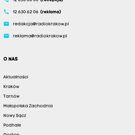
12 630 60 00
(recepcja)
phone
12 630 62 06
(reklama)
email
redakcja@radiokrakow.pl
email
reklama@radiokrakow.pl
O NAS
Aktualności
Kraków
Tarnów
Małopolska Zachodnia
Nowy Sącz
Podhale