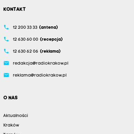
KONTAKT
phone
12 200 33 33
(antena)
phone
12 630 60 00
(recepcja)
phone
12 630 62 06
(reklama)
email
redakcja@radiokrakow.pl
email
reklama@radiokrakow.pl
O NAS
Aktualności
Kraków