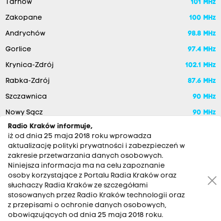
Tarnów
101 MHz
Zakopane
100 MHz
Andrychów
98.8 MHz
Gorlice
97.4 MHz
Krynica-Zdrój
102.1 MHz
Rabka-Zdrój
87.6 MHz
Szczawnica
90 MHz
Nowy Sącz
90 MHz
Radio Kraków informuje,
iż od dnia 25 maja 2018 roku wprowadza
aktualizację polityki prywatności i zabezpieczeń w
zakresie przetwarzania danych osobowych.
Niniejsza informacja ma na celu zapoznanie
osoby korzystające z Portalu Radia Kraków oraz
słuchaczy Radia Kraków ze szczegółami
stosowanych przez Radio Kraków technologii oraz
RADIO KRAKÓW SA. Aleja Juliusza Słowackiego 22, 30-007
z przepisami o ochronie danych osobowych,
Kraków
obowiązujących od dnia 25 maja 2018 roku.