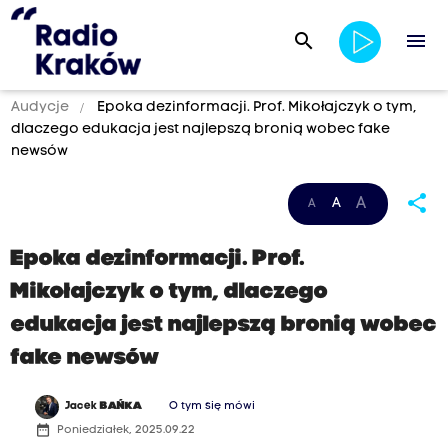
search
menu
Audycje
Epoka dezinformacji. Prof. Mikołajczyk o tym,
dlaczego edukacja jest najlepszą bronią wobec fake
newsów
share
A
A
A
Epoka dezinformacji. Prof.
Mikołajczyk o tym, dlaczego
edukacja jest najlepszą bronią wobec
fake newsów
Jacek
BAŃKA
O tym się mówi
date_range
Poniedziałek, 2025.09.22