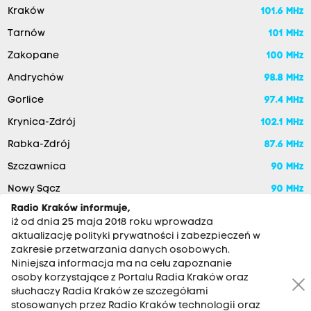
Kraków
101.6 MHz
Tarnów
101 MHz
Zakopane
100 MHz
Andrychów
98.8 MHz
Gorlice
97.4 MHz
Krynica-Zdrój
102.1 MHz
Rabka-Zdrój
87.6 MHz
Szczawnica
90 MHz
Nowy Sącz
90 MHz
Radio Kraków informuje,
iż od dnia 25 maja 2018 roku wprowadza
aktualizację polityki prywatności i zabezpieczeń w
zakresie przetwarzania danych osobowych.
Niniejsza informacja ma na celu zapoznanie
osoby korzystające z Portalu Radia Kraków oraz
słuchaczy Radia Kraków ze szczegółami
stosowanych przez Radio Kraków technologii oraz