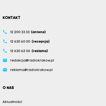
KONTAKT
phone
12 200 33 33
(antena)
phone
12 630 60 00
(recepcja)
phone
12 630 62 06
(reklama)
email
redakcja@radiokrakow.pl
email
reklama@radiokrakow.pl
O NAS
Aktualności