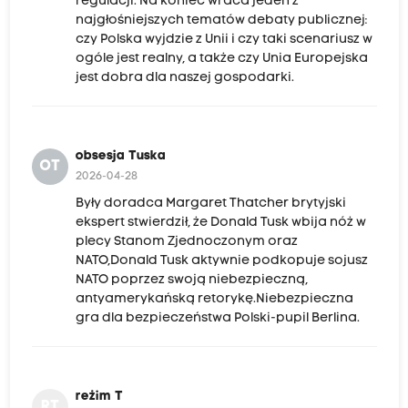
regulacji. Na koniec wraca jeden z
najgłośniejszych tematów debaty publicznej:
czy Polska wyjdzie z Unii i czy taki scenariusz w
ogóle jest realny, a także czy Unia Europejska
jest dobra dla naszej gospodarki.
obsesja Tuska
OT
2026-04-28
Były doradca Margaret Thatcher brytyjski
ekspert stwierdził, że Donald Tusk wbija nóż w
plecy Stanom Zjednoczonym oraz
NATO,Donald Tusk aktywnie podkopuje sojusz
NATO poprzez swoją niebezpieczną,
antyamerykańską retorykę.Niebezpieczna
gra dla bezpieczeństwa Polski-pupil Berlina.
reżim T
RT