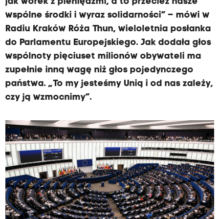
jak worek z pieniędzmi, a to przecież nasze
wspólne środki i wyraz solidarności” – mówi w
Radiu Kraków Róża Thun, wieloletnia posłanka
do Parlamentu Europejskiego. Jak dodała głos
wspólnoty pięciuset milionów obywateli ma
zupełnie inną wagę niż głos pojedynczego
państwa. „To my jesteśmy Unią i od nas zależy,
czy ją wzmocnimy”.