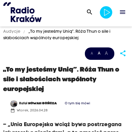
search
menu
Audycje
„To my jesteśmy Unią”. Róża Thun o sile i
słabościach wspólnoty europejskiej
share
A
A
A
„To my jesteśmy Unią”. Róża Thun o
sile i słabościach wspólnoty
europejskiej
Rafał
NOWAK-BOŃCZA
O tym się mówi
date_range
Wtorek, 2026.04.28
– „Unia Europejska wciąż bywa postrzegana