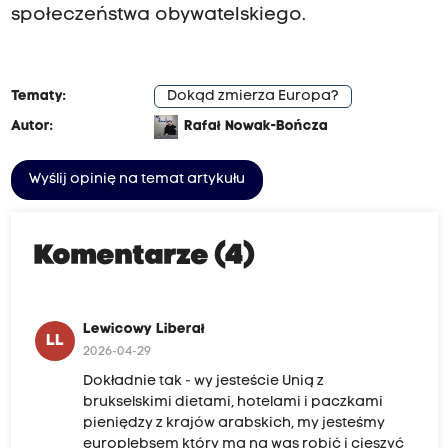
społeczeństwa obywatelskiego.
Tematy:
Dokąd zmierza Europa?
Autor:
Rafał Nowak-Bończa
Wyślij opinię na temat artykułu
Komentarze (4)
Lewicowy Liberał
LL
2026-04-29
Dokładnie tak - wy jesteście Unią z
brukselskimi dietami, hotelami i paczkami
pieniędzy z krajów arabskich, my jesteśmy
europlebsem który ma na was robić i cieszyć