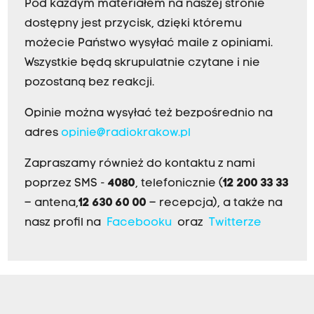
Pod każdym materiałem na naszej stronie
dostępny jest przycisk, dzięki któremu
możecie Państwo wysyłać maile z opiniami.
Wszystkie będą skrupulatnie czytane i nie
pozostaną bez reakcji.
Opinie można wysyłać też bezpośrednio na
adres
opinie@radiokrakow.pl
Zapraszamy również do kontaktu z nami
poprzez SMS -
4080
, telefonicznie (
12 200 33 33
– antena,
12 630 60 00
– recepcja), a także na
nasz profil na
Facebooku
oraz
Twitterze