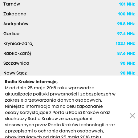
Tarnów
101 MHz
Zakopane
100 MHz
Andrychów
98.8 MHz
Gorlice
97.4 MHz
Krynica-Zdrój
102.1 MHz
Rabka-Zdrój
87.6 MHz
Szczawnica
90 MHz
Nowy Sącz
90 MHz
Radio Kraków informuje,
iż od dnia 25 maja 2018 roku wprowadza
aktualizację polityki prywatności i zabezpieczeń w
zakresie przetwarzania danych osobowych.
Niniejsza informacja ma na celu zapoznanie
osoby korzystające z Portalu Radia Kraków oraz
słuchaczy Radia Kraków ze szczegółami
stosowanych przez Radio Kraków technologii oraz
RADIO KRAKÓW SA. Aleja Juliusza Słowackiego 22, 30-007
z przepisami o ochronie danych osobowych,
Kraków
obowiązujących od dnia 25 maja 2018 roku.