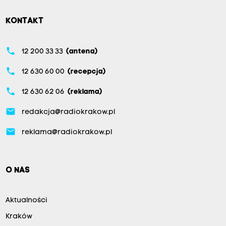
KONTAKT
phone
12 200 33 33
(antena)
phone
12 630 60 00
(recepcja)
phone
12 630 62 06
(reklama)
email
redakcja@radiokrakow.pl
email
reklama@radiokrakow.pl
O NAS
Aktualności
Kraków