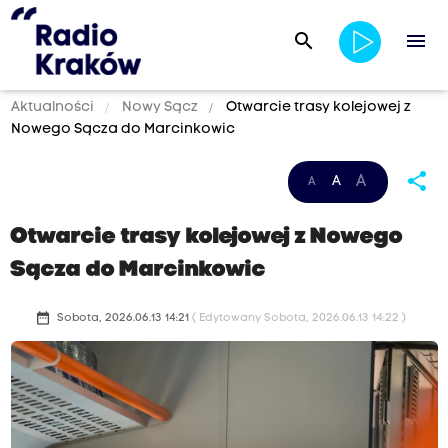
search
menu
Aktualności
Nowy Sącz
Otwarcie trasy kolejowej z
Nowego Sącza do Marcinkowic
share
A
A
A
Otwarcie trasy kolejowej z Nowego
Sącza do Marcinkowic
date_range
Sobota, 2026.06.13 14:21
( Edytowany Sobota, 2026.06.13 14:22 )