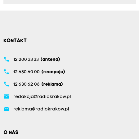
KONTAKT
phone
12 200 33 33
(antena)
phone
12 630 60 00
(recepcja)
phone
12 630 62 06
(reklama)
email
redakcja@radiokrakow.pl
email
reklama@radiokrakow.pl
O NAS