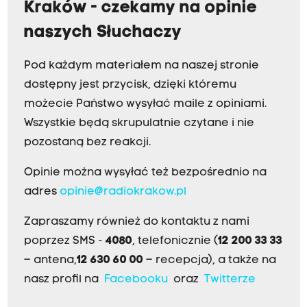
Kraków - czekamy na opinie
naszych Słuchaczy
Pod każdym materiałem na naszej stronie
dostępny jest przycisk, dzięki któremu
możecie Państwo wysyłać maile z opiniami.
Wszystkie będą skrupulatnie czytane i nie
pozostaną bez reakcji.
Opinie można wysyłać też bezpośrednio na
adres
opinie@radiokrakow.pl
Zapraszamy również do kontaktu z nami
poprzez SMS -
4080
, telefonicznie (
12 200 33 33
– antena,
12 630 60 00
– recepcja), a także na
nasz profil na
Facebooku
oraz
Twitterze