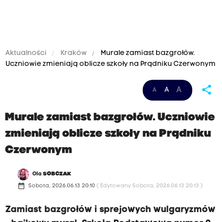
Aktualności
Kraków
Murale zamiast bazgrołów.
Uczniowie zmieniają oblicze szkoły na Prądniku Czerwonym
share
A
A
A
Murale zamiast bazgrołów. Uczniowie
zmieniają oblicze szkoły na Prądniku
Czerwonym
Ola
SOBCZAK
date_range
Sobota, 2026.06.13 20:10
( Edytowany Sobota, 2026.06.13 20:13 )
Zamiast bazgrołów i sprejowych wulgaryzmów