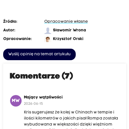
Źródło:
Opracowanie własne
Autor:
Sławomir Wrona
Opracowanie:
Krzysztof Orski
Wyślij opinię na temat artykułu
Komentarze (7)
Mający wątpliwości
MW
2026-06-15
Kris sugerujesz że kolej w Chinach w tempie i
ilości kilometrów o jakich pisał Rompa została
wybudowana w większości dzięki więźniom