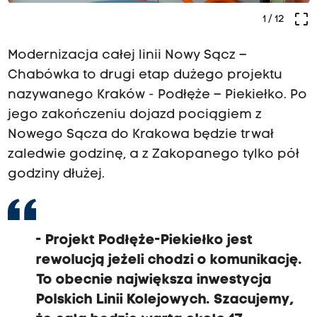
crop_free
1
/ 12
Modernizacja całej linii Nowy Sącz –
Chabówka to drugi etap dużego projektu
nazywanego Kraków - Podłęże – Piekiełko. Po
jego zakończeniu dojazd pociągiem z
Nowego Sącza do Krakowa będzie trwał
zaledwie godzinę, a z Zakopanego tylko pół
godziny dłużej.
-
Projekt Podłęże-Piekiełko jest
rewolucją jeżeli chodzi o komunikację.
To obecnie największa inwestycja
Polskich Linii Kolejowych.
Szacujemy,