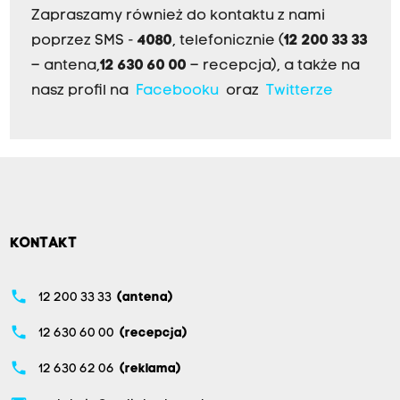
Zapraszamy również do kontaktu z nami
poprzez SMS -
4080
, telefonicznie (
12 200 33 33
– antena,
12 630 60 00
– recepcja), a także na
nasz profil na
Facebooku
oraz
Twitterze
KONTAKT
phone
12 200 33 33
(antena)
phone
12 630 60 00
(recepcja)
phone
12 630 62 06
(reklama)