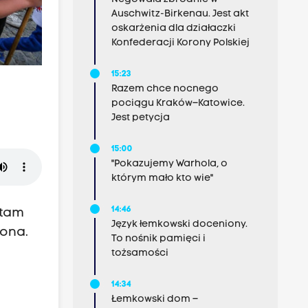
Auschwitz-Birkenau. Jest akt
oskarżenia dla działaczki
Konfederacji Korony Polskiej
15:23
Razem chce nocnego
pociągu Kraków–Katowice.
Jest petycja
15:00
"Pokazujemy Warhola, o
którym mało kto wie"
14:46
 tam
Język łemkowski doceniony.
rona.
To nośnik pamięci i
tożsamości
14:34
Łemkowski dom –