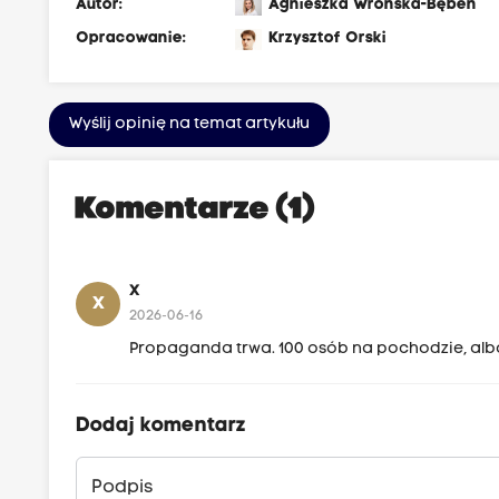
Autor:
Agnieszka Wrońska-Bęben
Opracowanie:
Krzysztof Orski
Wyślij opinię na temat artykułu
Komentarze (1)
X
X
2026-06-16
Propaganda trwa. 100 osób na pochodzie, albo 
Dodaj komentarz
Podpis