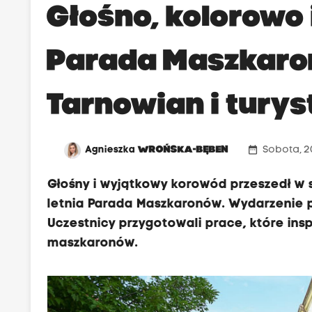
Głośno, kolorowo 
Parada Maszkaro
Tarnowian i tury
date_range
Agnieszka
WROŃSKA-BĘBEN
Sobota, 2
Głośny i wyjątkowy korowód przeszedł w 
letnia Parada Maszkaronów. Wydarzenie 
Uczestnicy przygotowali prace, które ins
maszkaronów.