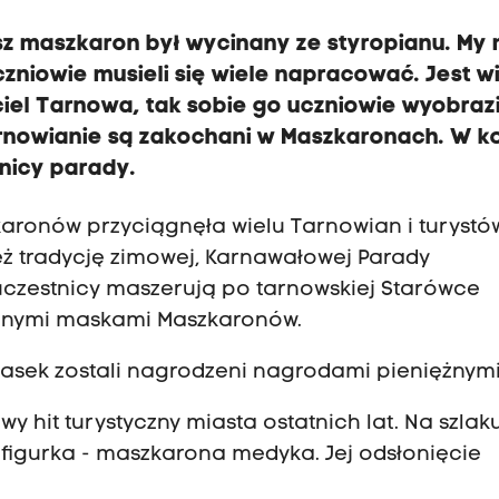
asz maszkaron był wycinany ze styropianu. M
czniowie musieli się wiele napracować. Jest w
iel Tarnowa, tak sobie go uczniowie wyobrazil
arnowianie są zakochani w Maszkaronach. W k
nicy parady.
karonów przyciągnęła wielu Tarnowian i turystó
ż tradycję zimowej, Karnawałowej Parady
 uczestnicy maszerują po tarnowskiej Starówce
anymi maskami Maszkaronów.
asek zostali nagrodzeni nagrodami pieniężny
 hit turystyczny miasta ostatnich lat. Na szlak
figurka - maszkarona medyka. Jej odsłonięcie