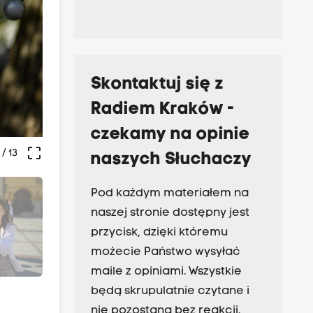
Skontaktuj się z
Radiem Kraków -
czekamy na opinie
crop_free
/ 13
naszych Słuchaczy
Pod każdym materiałem na
naszej stronie dostępny jest
przycisk, dzięki któremu
możecie Państwo wysyłać
maile z opiniami. Wszystkie
będą skrupulatnie czytane i
nie pozostaną bez reakcji.