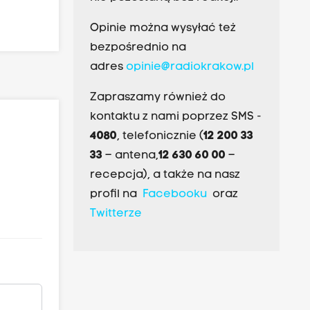
Opinie można wysyłać też
bezpośrednio na
adres
opinie@radiokrakow.pl
Zapraszamy również do
kontaktu z nami poprzez SMS -
4080
, telefonicznie (
12 200 33
33
– antena,
12 630 60 00
–
recepcja), a także na nasz
profil na
Facebooku
oraz
Twitterze