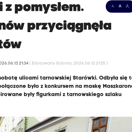
i z pomysłem.
A
A
A
nów przyciągnęła
stów
026.06.13 21:34
( Edytowany Sobota, 2026.06.13 21:35 )
sobotę ulicami tarnowskiej Starówki. Odbyła się 
połączone było z konkursem na maskę Maszkaron
pirowane były figurkami z tarnowskiego szlaku