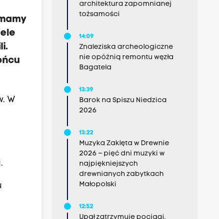
architektura zapomnianej
tożsamości
y mamy
iele
14:09
i.
Znaleziska archeologiczne
nie opóźnią remontu węzła
ońcu
Bagatela
13:39
w. W
Barok na Spiszu Niedzica
2026
13:22
Muzyka Zaklęta w Drewnie
2026 – pięć dni muzyki w
mi.
najpiękniejszych
drewnianych zabytkach
Małopolski
u
12:52
Upał zatrzymuje pociągi.