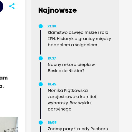
share
Najnowsze
21:38
Kłamstwo oświęcimskie i rola
IPN. Historyk o granicy między
badaniem a ściganiem
19:37
Nocny rekord ciepła w
Beskidzie Niskim?
tam
18:45
a.
Monika Piątkowska
zarejestrowała komitet
wyborczy. Bez szyldu
partyjnego
18:09
Znamy pary 1. rundy Pucharu