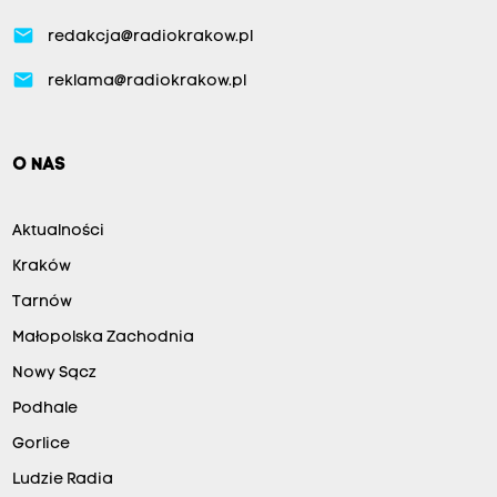
email
redakcja@radiokrakow.pl
email
reklama@radiokrakow.pl
O NAS
Aktualności
Kraków
Tarnów
Małopolska Zachodnia
Nowy Sącz
Podhale
Gorlice
Ludzie Radia