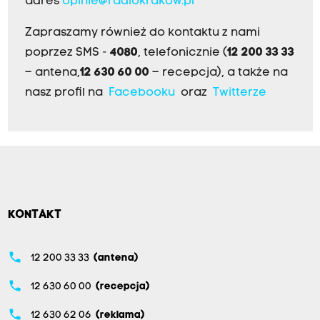
adres
opinie@radiokrakow.pl
Zapraszamy również do kontaktu z nami
poprzez SMS -
4080
, telefonicznie (
12 200 33 33
– antena,
12 630 60 00
– recepcja), a także na
nasz profil na
Facebooku
oraz
Twitterze
KONTAKT
phone
12 200 33 33
(antena)
phone
12 630 60 00
(recepcja)
phone
12 630 62 06
(reklama)