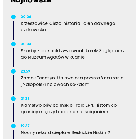
Najnowsze
00:06
Krzeszowice: Cisza, historia i cień dawnego
uzdrowiska
00:04
Skarby z perspektywy dwóch kółek: Zaglądamy
do Muzeum Agatów w Rudnie
23:59
Zamek Tenczyn. Malownicza przystań na trasie
„Małopolski na dwóch kółkach”
21:38
Kłamstwo oświęcimskie i rola IPN. Historyk o
granicy między badaniem a ściganiem
19:37
Nocny rekord ciepła w Beskidzie Niskim?