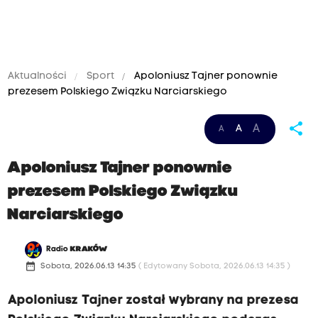
Aktualności
Sport
Apoloniusz Tajner ponownie
prezesem Polskiego Związku Narciarskiego
share
A
A
A
Apoloniusz Tajner ponownie
prezesem Polskiego Związku
Narciarskiego
Radio
KRAKÓW
date_range
Sobota, 2026.06.13 14:35
( Edytowany Sobota, 2026.06.13 14:35 )
Apoloniusz Tajner został wybrany na prezesa