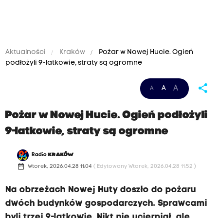
Aktualności
Kraków
Pożar w Nowej Hucie. Ogień
podłożyli 9-latkowie, straty są ogromne
share
A
A
A
Pożar w Nowej Hucie. Ogień podłożyli
9-latkowie, straty są ogromne
Radio
KRAKÓW
date_range
Wtorek, 2026.04.28 11:04
( Edytowany Wtorek, 2026.04.28 11:52 )
Na obrzeżach Nowej Huty doszło do pożaru
dwóch budynków gospodarczych. Sprawcami
byli trzej 9-latkowie. Nikt nie ucierpiał, ale