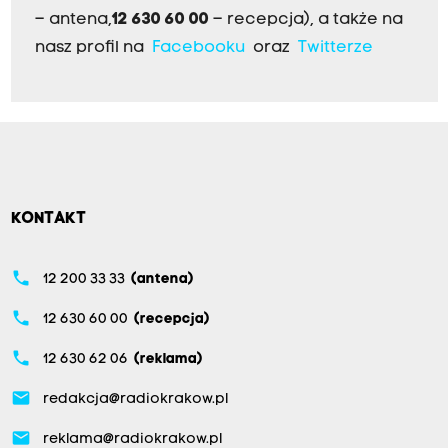
– antena,
12 630 60 00
– recepcja), a także na
nasz profil na
Facebooku
oraz
Twitterze
KONTAKT
phone
12 200 33 33
(antena)
phone
12 630 60 00
(recepcja)
phone
12 630 62 06
(reklama)
email
redakcja@radiokrakow.pl
email
reklama@radiokrakow.pl