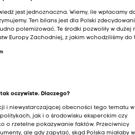
owiedź jest jednoznaczna. Wiemy, ile wpłacamy d
trzymujemy. Ten bilans jest dla Polski zdecydowan
trudno polemizować. Te środki pozwoliły w dużej
w Europy Zachodniej, z jakim wchodziliśmy do U
ym
o tak oczywiste. Dlaczego?
cji i niewystarczającej obecności tego tematu w
politykach, jak i o środowisku eksperckim czy
lko o rzetelne pokazywanie faktów. Przeciwnicy
gumenty, ale gdy zapytać, skąd Polska miałaby 