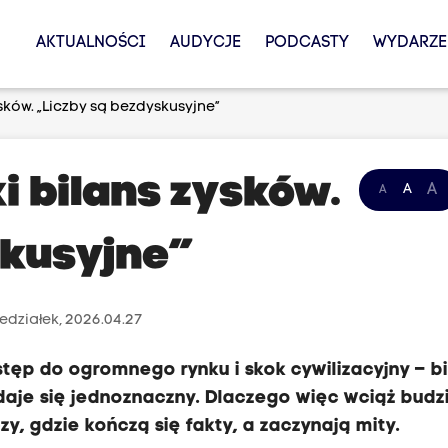
AKTUALNOŚCI
AUDYCJE
PODCASTY
WYDARZE
ysków. „Liczby są bezdyskusyjne”
ki bilans zysków.
A
A
A
skusyjne”
edziałek, 2026.04.27
stęp do ogromnego rynku i skok cywilizacyjny – bi
ydaje się jednoznaczny. Dlaczego więc wciąż budz
y, gdzie kończą się fakty, a zaczynają mity.