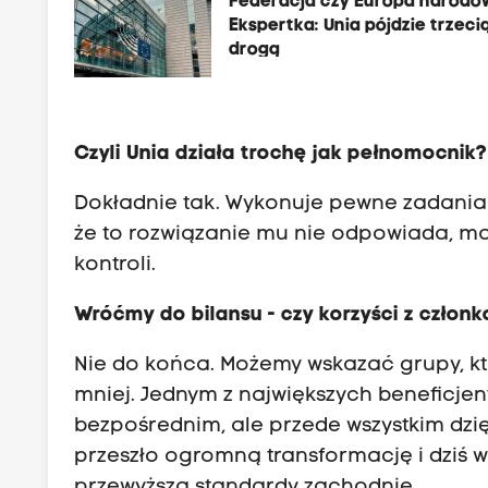
Federacja czy Europa narodó
Ekspertka: Unia pójdzie trzeci
drogą
Czyli Unia działa trochę jak pełnomocnik?
Dokładnie tak. Wykonuje pewne zadania w
że to rozwiązanie mu nie odpowiada, ma 
kontroli.
Wróćmy do bilansu - czy korzyści z człon
Nie do końca. Możemy wskazać grupy, które
mniej. Jednym z największych beneficjent
bezpośrednim, ale przede wszystkim dzię
przeszło ogromną transformację i dziś 
przewyższa standardy zachodnie.