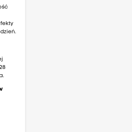
ość
fekty
 dzień.
ej
028
a.
ów