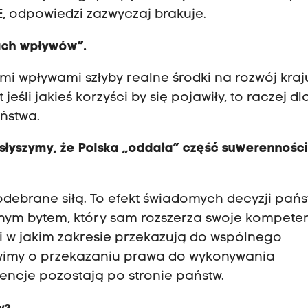
, odpowiedzi zazwyczaj brakuje.
fach wpływów”.
ymi wpływami szłyby realne środki na rozwój kraj
li jakieś korzyści by się pojawiły, to raczej dl
ństwa.
 słyszymy, że Polska „oddała” część suwerennośc
 odebrane siłą. To efekt świadomych decyzji pań
znym bytem, który sam rozszerza swoje kompeten
 i w jakim zakresie przekazują do wspólnego
ówimy o przekazaniu prawa do wykonywania
tencje pozostają po stronie państw.