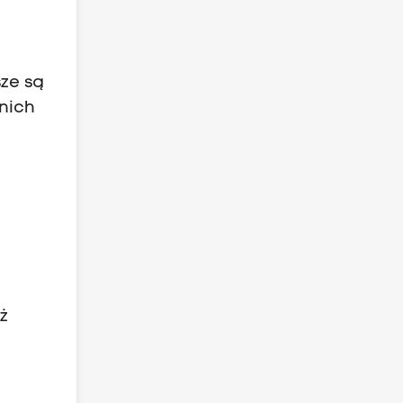
sze są
nich
ż