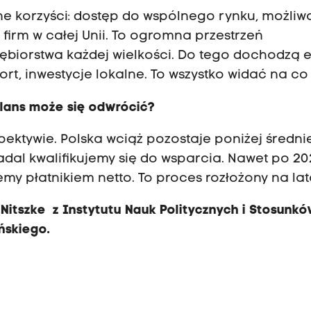
ne korzyści: dostęp do wspólnego rynku, możliw
rm w całej Unii. To ogromna przestrzeń
iębiorstwa każdej wielkości. Do tego dochodzą e
port, inwestycje lokalne. To wszystko widać na co
bilans może się odwrócić?
pektywie. Polska wciąż pozostaje poniżej średni
nadal kwalifikujemy się do wsparcia. Nawet po 2
y płatnikiem netto. To proces rozłożony na lat
Nitszke z Instytutu Nauk Politycznych i Stosunk
ńskiego.