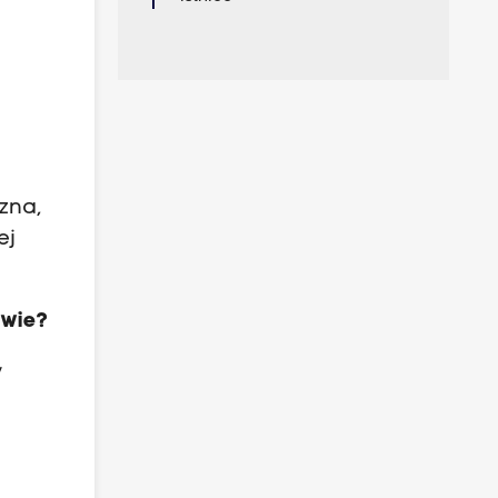
zna,
ej
twie?
y