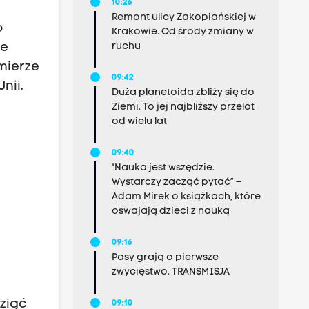
10:26
Remont ulicy Zakopiańskiej w
o
Krakowie. Od środy zmiany w
ie
ruchu
 mierze
09:42
nii.
Duża planetoida zbliży się do
Ziemi. To jej najbliższy przelot
od wielu lat
09:40
"Nauka jest wszędzie.
Wystarczy zacząć pytać” –
Adam Mirek o książkach, które
oswajają dzieci z nauką
09:16
Pasy grają o pierwsze
zwycięstwo. TRANSMISJA
wziąć
09:10