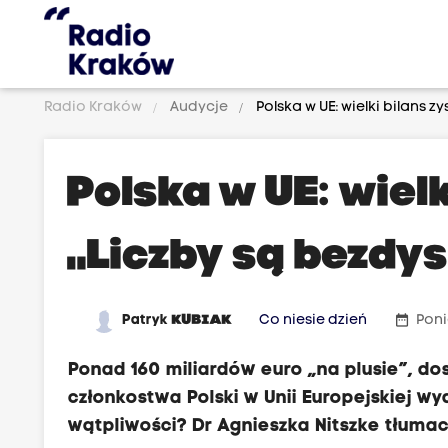
Radio Kraków
Audycje
Polska w UE: wielki bilans z
Polska w UE: wiel
„Liczby są bezdy
date_range
Patryk
KUBIAK
Co niesie dzień
Poni
Ponad 160 miliardów euro „na plusie”, do
członkostwa Polski w Unii Europejskiej w
wątpliwości? Dr Agnieszka Nitszke tłumacz