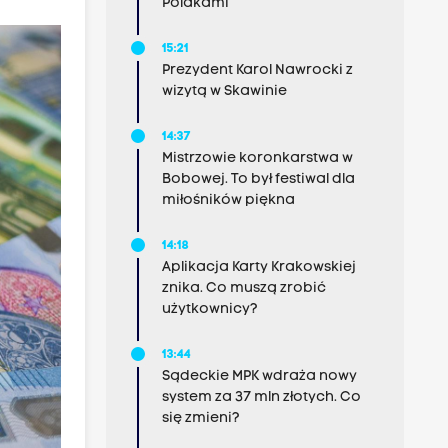
Polakami
15:21
Prezydent Karol Nawrocki z
wizytą w Skawinie
14:37
Mistrzowie koronkarstwa w
Bobowej. To był festiwal dla
miłośników piękna
14:18
Aplikacja Karty Krakowskiej
znika. Co muszą zrobić
użytkownicy?
13:44
Sądeckie MPK wdraża nowy
system za 37 mln złotych. Co
się zmieni?