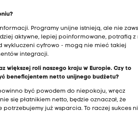
pniu?
ormacji. Programy unijne istnieją, ale nie zaw
ej aktywne, lepiej poinformowane, potrafią z 
ad wykluczeni cyfrowo - mogą nie mieć takiej
entów integracji.
z większej roli naszego kraju w Europie. Czy to
być beneficjentem netto unijnego budżetu?
ie powinno być powodem do niepokoju, wręcz
ie się płatnikiem netto, będzie oznaczał, że
e potrzebujemy już wsparcia. To raczej sukces ni