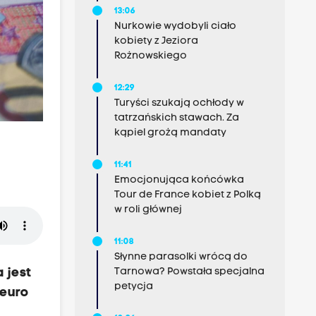
13:06
Nurkowie wydobyli ciało
kobiety z Jeziora
Rożnowskiego
12:29
Turyści szukają ochłody w
tatrzańskich stawach. Za
kąpiel grożą mandaty
11:41
Emocjonująca końcówka
Tour de France kobiet z Polką
w roli głównej
11:08
Słynne parasolki wrócą do
a jest
Tarnowa? Powstała specjalna
petycja
 euro