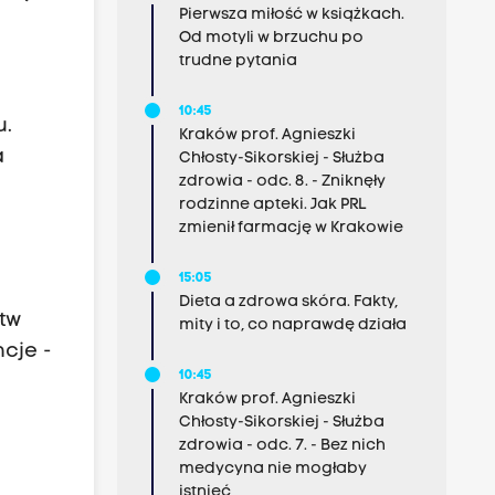
Pierwsza miłość w książkach.
Od motyli w brzuchu po
trudne pytania
10:45
u.
Kraków prof. Agnieszki
a
Chłosty-Sikorskiej - Służba
zdrowia - odc. 8. - Zniknęły
rodzinne apteki. Jak PRL
zmienił farmację w Krakowie
i
15:05
Dieta a zdrowa skóra. Fakty,
stw
mity i to, co naprawdę działa
cje -
10:45
Kraków prof. Agnieszki
Chłosty-Sikorskiej - Służba
zdrowia - odc. 7. - Bez nich
medycyna nie mogłaby
istnieć