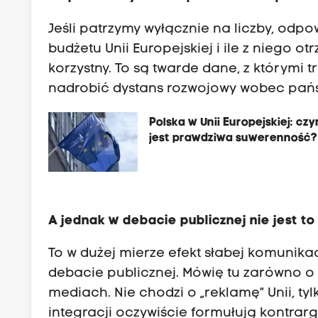
Jeśli patrzymy wyłącznie na liczby, odp
budżetu Unii Europejskiej i ile z niego o
korzystny. To są twarde dane, z którymi 
nadrobić dystans rozwojowy wobec państ
Polska w Unii Europejskiej: cz
jest prawdziwa suwerenność?
A jednak w debacie publicznej nie jest t
To w dużej mierze efekt słabej komunika
debacie publicznej. Mówię tu zarówno o 
mediach. Nie chodzi o „reklamę” Unii, ty
integracji oczywiście formułują kontrar