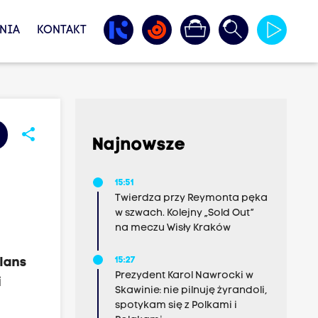
NIA
KONTAKT
share
Najnowsze
15:51
Twierdza przy Reymonta pęka
w szwach. Kolejny „Sold Out”
na meczu Wisły Kraków
lans
15:27
Prezydent Karol Nawrocki w
i
Skawinie: nie pilnuję żyrandoli,
spotykam się z Polkami i