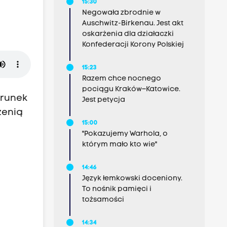
15:30
Negowała zbrodnie w
Auschwitz-Birkenau. Jest akt
oskarżenia dla działaczki
Konfederacji Korony Polskiej
15:23
Razem chce nocnego
pociągu Kraków–Katowice.
erunek
Jest petycja
zenią
15:00
"Pokazujemy Warhola, o
którym mało kto wie"
14:46
Język łemkowski doceniony.
To nośnik pamięci i
tożsamości
14:34