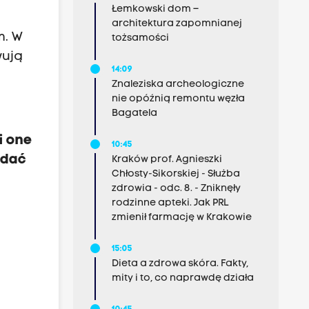
Łemkowski dom –
architektura zapomnianej
m. W
tożsamości
wują
14:09
Znaleziska archeologiczne
nie opóźnią remontu węzła
Bagatela
i one
10:45
idać
Kraków prof. Agnieszki
Chłosty-Sikorskiej - Służba
zdrowia - odc. 8. - Zniknęły
rodzinne apteki. Jak PRL
zmienił farmację w Krakowie
15:05
Dieta a zdrowa skóra. Fakty,
mity i to, co naprawdę działa