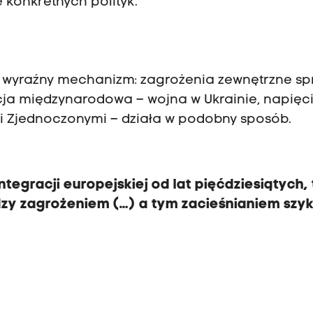
 konkretnych polityk.
je wyraźny mechanizm: zagrożenia zewnętrzne sp
cja międzynarodowa – wojna w Ukrainie, napięc
i Zjednoczonymi – działa w podobny sposób.
integracji europejskiej od lat pięćdziesiątych,
y zagrożeniem (…) a tym zacieśnianiem szy