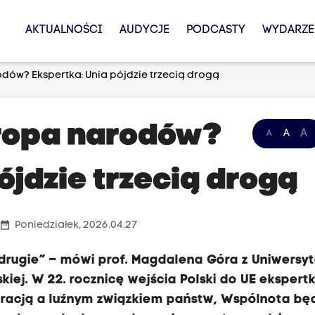
AKTUALNOŚCI
AUDYCJE
PODCASTY
WYDARZE
dów? Ekspertka: Unia pójdzie trzecią drogą
uropa narodów?
A
A
A
ójdzie trzecią drogą
date_range
Poniedziałek, 2026.04.27
i drugie” – mówi prof. Magdalena Góra z Uniwersy
skiej. W 22. rocznicę wejścia Polski do UE ekspert
eracją a luźnym związkiem państw, Wspólnota bę