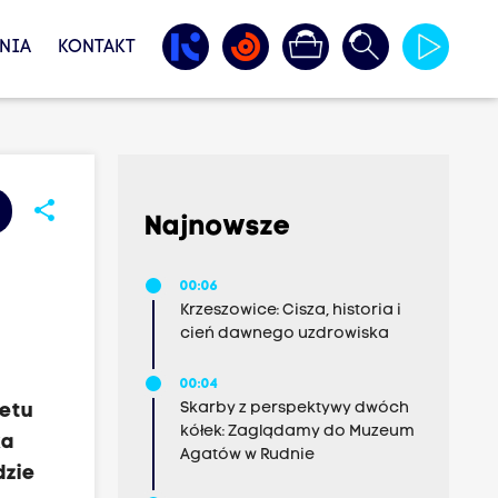
NIA
KONTAKT
share
Najnowsze
00:06
Krzeszowice: Cisza, historia i
cień dawnego uzdrowiska
00:04
Skarby z perspektywy dwóch
tetu
kółek: Zaglądamy do Muzeum
ka
Agatów w Rudnie
dzie