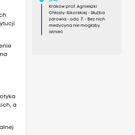
10:45
Kraków prof. Agnieszki
Chłosty-Sikorskiej - Służba
ych
zdrowia - odc. 7. - Bez nich
tucji
medycyna nie mogłaby
istnieć
enie
 na
potyka
ich, a
alnej