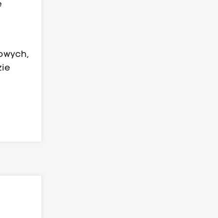
e
sowych,
zie