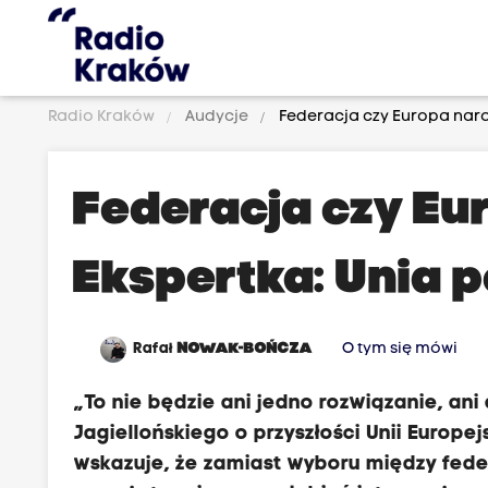
Radio Kraków
Audycje
Federacja czy Europa naro
Federacja czy E
Ekspertka: Unia p
Rafał
NOWAK-BOŃCZA
O tym się mówi
„To nie będzie ani jedno rozwiązanie, an
Jagiellońskiego o przyszłości Unii Europej
wskazuje, że zamiast wyboru między fed