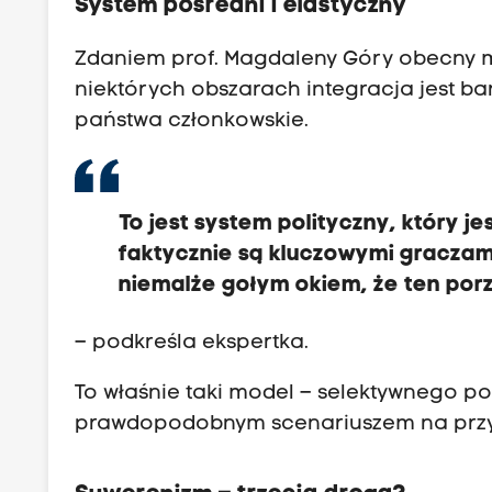
System pośredni i elastyczny
Zdaniem prof. Magdaleny Góry obecny mo
niektórych obszarach integracja jest b
państwa członkowskie.
To jest system polityczny, który j
faktycznie są kluczowymi graczam
niemalże gołym okiem, że ten por
– podkreśla ekspertka.
To właśnie taki model – selektywnego p
prawdopodobnym scenariuszem na przy