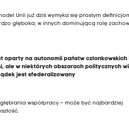
del Unii już dziś wymyka się prostym definicjo
ardzo głęboka, w innych dominującą rolę zacho
est oparty na autonomii państw członkowskich 
i, ale w niektórych obszarach politycznych w
ządek jest sfederalizowany
ogłębiania współpracy – może być najbardziej
szłość.