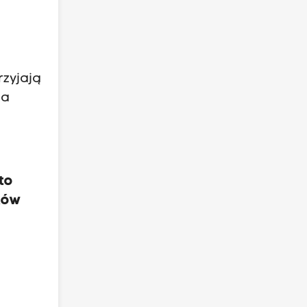
rzyjają
ia
 to
ków