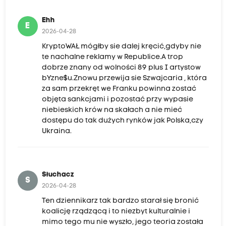
Ehh
E
2026-04-28
KryptoWAŁ mógłby sie dalej kręcić,gdyby nie
te nachalne reklamy w Republice.A trop
dobrze znany od wolności 89 plus I artystow
bYzne$u.Znowu przewija sie Szwajcaria , która
za sam przekręt we Franku powinna zostać
objęta sankcjami i pozostać przy wypasie
niebieskich krów na skałach a nie mieć
dostępu do tak dużych rynków jak Polska,czy
Ukraina.
Słuchacz
S
2026-04-28
Ten dziennikarz tak bardzo starał się bronić
koalicję rządzącą i to niezbyt kulturalnie i
mimo tego mu nie wyszło, jego teoria została