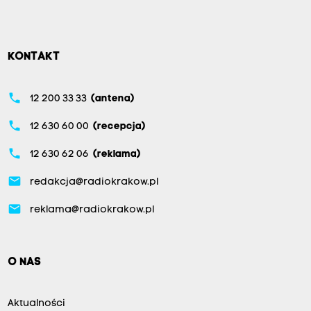
KONTAKT
phone
12 200 33 33
(antena)
phone
12 630 60 00
(recepcja)
phone
12 630 62 06
(reklama)
email
redakcja@radiokrakow.pl
email
reklama@radiokrakow.pl
O NAS
Aktualności