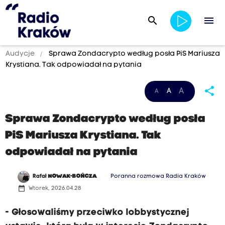
search
menu
Audycje
Sprawa Zondacrypto według posła PiS Mariusza
Krystiana. Tak odpowiadał na pytania
share
A
A
A
Sprawa Zondacrypto według posła
PiS Mariusza Krystiana. Tak
odpowiadał na pytania
Rafał
NOWAK-BOŃCZA
Poranna rozmowa Radia Kraków
date_range
Wtorek, 2026.04.28
- Głosowaliśmy przeciwko lobbystycznej