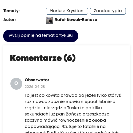
Tematy:
Mariusz Krystian
Zondacrypto
Autor:
Rafał Nowak-Bończa
Wyślij opinię na temat artykułu
Komentarze (6)
Obserwator
O
2026-04-28
To jest całkowita prawda bo jeżeli tylko któryś
rozmówca zacznie mówić niepochlebnie o
rządzie - nierządzie Tuska to po kilku
sekundach już pan Bończa przeszkadza i
zaczyna mówić równocześnie z osoba
odpowiadającą. Rzutuje to fatalnie na