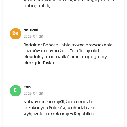
wizerunek Radia Kraków, które niegdyś miało
dobrą opinię.
do Kasi
DK
2026-04-28
Redaktor Bończa i obiektywne prowadzenie
rozmów to chyba żart. To ofiarny ale i
nieudolny pracownik frontu propagandy
nierządu Tuska.
Ehh
E
2026-04-28
Naiwny ten kto myśli, że tu chodzi o
oszukanych Polaków,tu chodzi tylko i
wyłącznie o te reklamy w Republice.