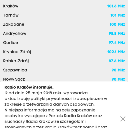
Kraków
101.6 MHz
Tarnów
101 MHz
Zakopane
100 MHz
Andrychów
98.8 MHz
Gorlice
97.4 MHz
Krynica-Zdrój
102.1 MHz
Rabka-Zdrój
87.6 MHz
Szczawnica
90 MHz
Nowy Sącz
90 MHz
Radio Kraków informuje,
iż od dnia 25 maja 2018 roku wprowadza
aktualizację polityki prywatności i zabezpieczeń w
zakresie przetwarzania danych osobowych.
Niniejsza informacja ma na celu zapoznanie
osoby korzystające z Portalu Radia Kraków oraz
słuchaczy Radia Kraków ze szczegółami
stosowanych przez Radio Kraków technologii oraz