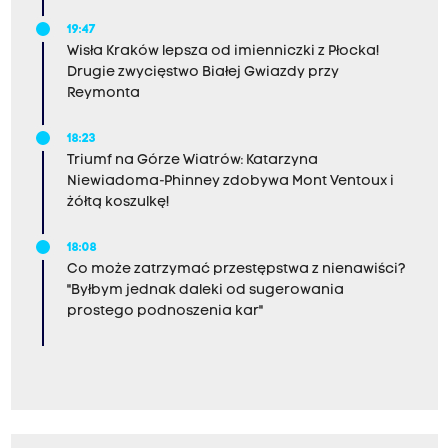
19:47
Wisła Kraków lepsza od imienniczki z Płocka!
Drugie zwycięstwo Białej Gwiazdy przy
Reymonta
18:23
Triumf na Górze Wiatrów: Katarzyna
Niewiadoma-Phinney zdobywa Mont Ventoux i
żółtą koszulkę!
18:08
Co może zatrzymać przestępstwa z nienawiści?
"Byłbym jednak daleki od sugerowania
prostego podnoszenia kar"