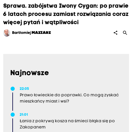
Sprawa. zabójstwa Iwony Cygan: po prawie
6 latach procesu zamiast rozwiązania coraz
więcej pytań i wątpliwości
search
share
Bartłomiej
MAZIARZ
Najnowsze
22:05
Prawo łowieckie do poprawki. Co mogą zyskać
mieszkańcy miast i wsi?
21:01
Łania z pokrywą kosza na śmieci błąka się po
Zakopanem