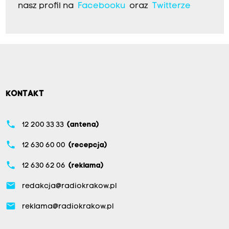
nasz profil na
Facebooku
oraz
Twitterze
KONTAKT
phone
12 200 33 33
(antena)
phone
12 630 60 00
(recepcja)
phone
12 630 62 06
(reklama)
email
redakcja@radiokrakow.pl
email
reklama@radiokrakow.pl