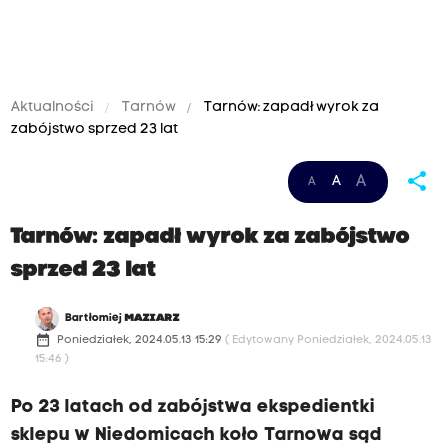
Aktualności
Tarnów
Tarnów: zapadł wyrok za
zabójstwo sprzed 23 lat
share
A
A
A
Tarnów: zapadł wyrok za zabójstwo
sprzed 23 lat
Bartłomiej
MAZIARZ
date_range
Poniedziałek, 2024.05.13 15:29
( Edytowany Poniedziałek, 2024.05.13
15:46 )
Po 23 latach od zabójstwa ekspedientki
sklepu w Niedomicach koło Tarnowa sąd