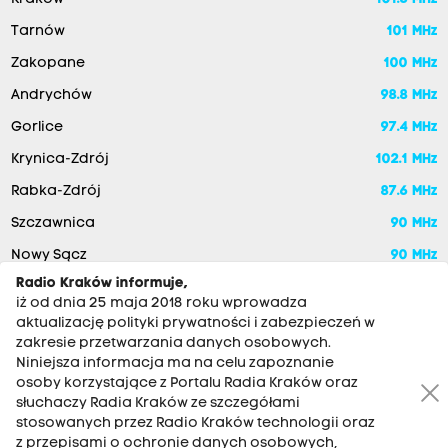
Tarnów
101 MHz
Zakopane
100 MHz
Andrychów
98.8 MHz
Gorlice
97.4 MHz
Krynica-Zdrój
102.1 MHz
Rabka-Zdrój
87.6 MHz
Szczawnica
90 MHz
Nowy Sącz
90 MHz
Radio Kraków informuje,
iż od dnia 25 maja 2018 roku wprowadza
aktualizację polityki prywatności i zabezpieczeń w
zakresie przetwarzania danych osobowych.
Niniejsza informacja ma na celu zapoznanie
osoby korzystające z Portalu Radia Kraków oraz
słuchaczy Radia Kraków ze szczegółami
stosowanych przez Radio Kraków technologii oraz
RADIO KRAKÓW SA. Aleja Juliusza Słowackiego 22, 30-007
z przepisami o ochronie danych osobowych,