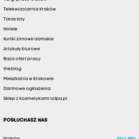
Telekwiaciarnia Kraków
Tanie loty
Hotele
Kurtki zimowe damskie
Artykuły biurowe
Baza ofert pracy
the:blog
Mieszkania w Krakowie
Darmowe ogłoszenia
Sklep z kosmetykami tolpa.pl
POSŁUCHASZ NAS
Kraków
101.6 MHz