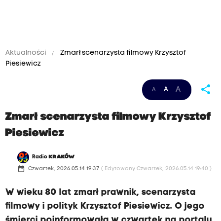
Aktualności
Zmarł scenarzysta filmowy Krzysztof
Piesiewicz
share
A
A
A
Zmarł scenarzysta filmowy Krzysztof
Piesiewicz
Radio
KRAKÓW
date_range
Czwartek, 2026.05.14 19:37
( Edytowany Czwartek, 2026.05.14 19:40 )
W wieku 80 lat zmarł prawnik, scenarzysta
filmowy i polityk Krzysztof Piesiewicz. O jego
śmierci poinformowała w czwartek na portalu