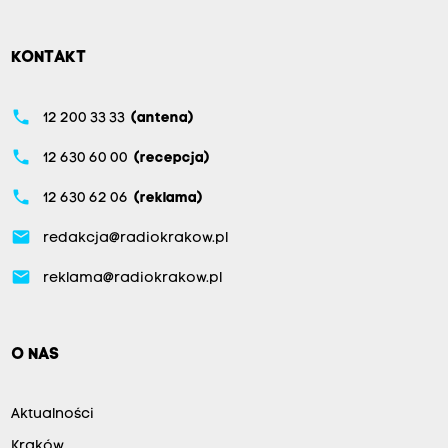
KONTAKT
phone
12 200 33 33
(antena)
phone
12 630 60 00
(recepcja)
phone
12 630 62 06
(reklama)
email
redakcja@radiokrakow.pl
email
reklama@radiokrakow.pl
O NAS
Aktualności
Kraków