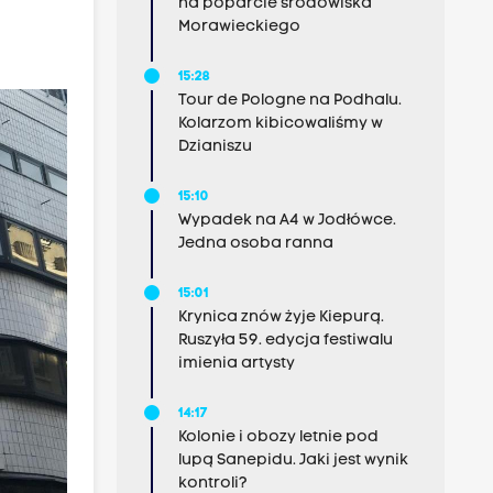
na poparcie środowiska
Morawieckiego
15:28
Tour de Pologne na Podhalu.
Kolarzom kibicowaliśmy w
Dzianiszu
15:10
Wypadek na A4 w Jodłówce.
Jedna osoba ranna
15:01
Krynica znów żyje Kiepurą.
Ruszyła 59. edycja festiwalu
imienia artysty
14:17
Kolonie i obozy letnie pod
lupą Sanepidu. Jaki jest wynik
kontroli?