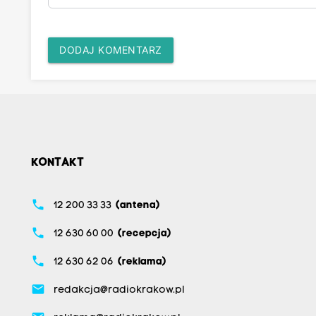
DODAJ KOMENTARZ
KONTAKT
phone
12 200 33 33
(antena)
phone
12 630 60 00
(recepcja)
phone
12 630 62 06
(reklama)
email
redakcja@radiokrakow.pl