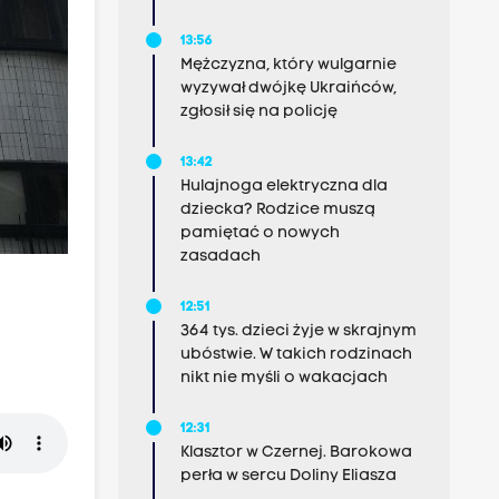
13:56
Mężczyzna, który wulgarnie
wyzywał dwójkę Ukraińców,
zgłosił się na policję
13:42
Hulajnoga elektryczna dla
dziecka? Rodzice muszą
pamiętać o nowych
zasadach
12:51
364 tys. dzieci żyje w skrajnym
ubóstwie. W takich rodzinach
nikt nie myśli o wakacjach
12:31
Klasztor w Czernej. Barokowa
perła w sercu Doliny Eliasza