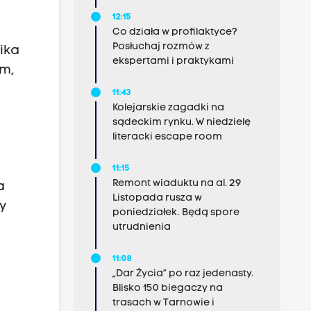
12:15
Co działa w profilaktyce?
Posłuchaj rozmów z
ika
ekspertami i praktykami
m,
11:43
Kolejarskie zagadki na
sądeckim rynku. W niedzielę
literacki escape room
11:15
Remont wiaduktu na al. 29
a
Listopada rusza w
y
poniedziałek. Będą spore
utrudnienia
11:08
„Dar Życia” po raz jedenasty.
Blisko 150 biegaczy na
trasach w Tarnowie i