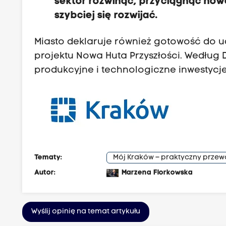
sektor rozwinąć, przyciągnąć nowe
szybciej się rozwijać.
Miasto deklaruje również gotowość do 
projektu Nowa Huta Przyszłości. Według 
produkcyjne i technologiczne inwestycj
Tematy:
Mój Kraków – praktyczny prze
Autor:
Marzena Florkowska
Wyślij opinię na temat artykułu