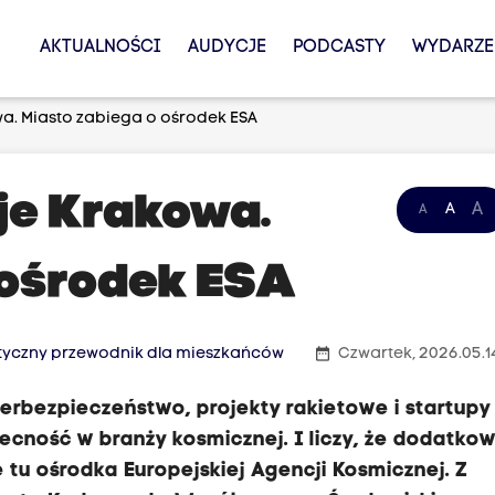
AKTUALNOŚCI
AUDYCJE
PODCASTY
WYDARZE
. Miasto zabiega o ośrodek ESA
je Krakowa.
A
A
A
 ośrodek ESA
date_range
ktyczny przewodnik dla mieszkańców
Czwartek, 2026.05.1
erbezpieczeństwo, projekty rakietowe i startupy
cność w branży kosmicznej. I liczy, że dodatko
u ośrodka Europejskiej Agencji Kosmicznej. Z