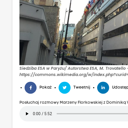
Siedziba ESA w Paryżu/ Autorstwa ESA, M. Trovatello 
https://commons.wikimedia.org/w/index.php?curid
Pokaż
Tweetnij
Udostęp
Posłuchaj rozmowy Marzeny Florkowskiej z Dominiką 