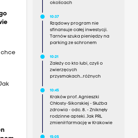
okolicach
ego
10:37
wie
Rządowy program nie
sfinansuje całej inwestycji.
Tarnów szuka pieniędzy na
parking ze schronem
o chce
10:21
Zależy co kto lubi, czyli o
zwierzęcych
przysmakach...różnych
 Jak
10:45
Kraków prof. Agnieszki
Chłosty-Sikorskiej - Służba
zdrowia - odc. 8. - Zniknęły
rodzinne apteki. Jak PRL
zmienił farmację w Krakowie
en
15:05