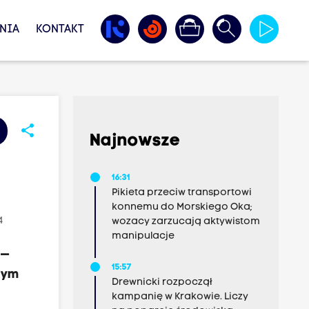
NIA
KONTAKT
share
Najnowsze
16:31
Pikieta przeciw transportowi
konnemu do Morskiego Oka;
4
wozacy zarzucają aktywistom
manipulacje
 —
15:57
wym
Drewnicki rozpoczął
kampanię w Krakowie. Liczy