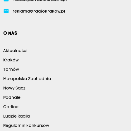
email
reklama@radiokrakow.pl
O NAS
Aktualności
Kraków
Tarnów
Małopolska Zachodnia
Nowy Sącz
Podhale
Gorlice
Ludzie Radia
Regulamin konkursów