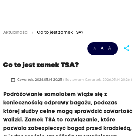
Aktualności
Co to jest zamek TSA?
share
A
A
A
Co to jest zamek TSA?
date_range
Czwartek, 2026.05.14 20:25
( Edytowany Czwartek, 2026.05.14 20:26 )
Podróżowanie samolotem wiąże się z
koniecznością odprawy bagażu, podczas
której służby celne mogą sprawdzić zawartość
walizki. Zamek TSA to rozwiązanie, które
pozwala zabezpieczyć bagaż przed kradzieżą,