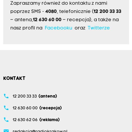
Zapraszamy również do kontaktu z nami
poprzez SMS -
4080
, telefonicznie (
12 200 33 33
– antena,
12 630 60 00
– recepcja), a także na
nasz profil na
Facebooku
oraz
Twitterze
KONTAKT
phone
12 200 33 33
(antena)
phone
12 630 60 00
(recepcja)
phone
12 630 62 06
(reklama)
email
redakcja@radiokrakow.pl