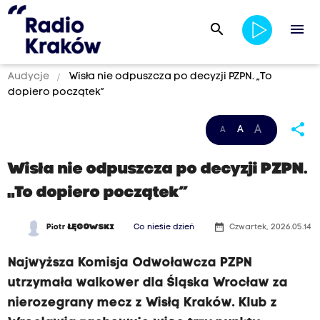
search
menu
Audycje
Wisła nie odpuszcza po decyzji PZPN. „To
dopiero początek”
share
A
A
A
Wisła nie odpuszcza po decyzji PZPN.
„To dopiero początek”
date_range
Piotr
ŁĘGOWSKI
Co niesie dzień
Czwartek, 2026.05.14
Najwyższa Komisja Odwoławcza PZPN
utrzymała walkower dla Śląska Wrocław za
nierozegrany mecz z Wisłą Kraków. Klub z