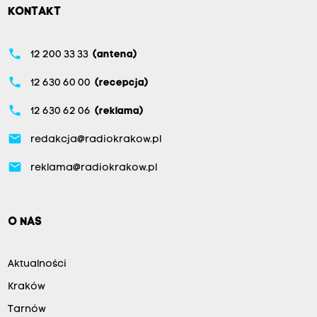
KONTAKT
phone
12 200 33 33
(antena)
phone
12 630 60 00
(recepcja)
phone
12 630 62 06
(reklama)
email
redakcja@radiokrakow.pl
email
reklama@radiokrakow.pl
O NAS
Aktualności
Kraków
Tarnów