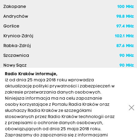
Zakopane
100 MHz
Andrychów
98.8 MHz
Gorlice
97.4 MHz
Krynica-Zdrój
102.1 MHz
Rabka-Zdrój
87.6 MHz
Szczawnica
90 MHz
Nowy Sącz
90 MHz
Radio Kraków informuje,
iż od dnia 25 maja 2018 roku wprowadza
aktualizację polityki prywatności i zabezpieczeń w
zakresie przetwarzania danych osobowych.
Niniejsza informacja ma na celu zapoznanie
osoby korzystające z Portalu Radia Kraków oraz
słuchaczy Radia Kraków ze szczegółami
stosowanych przez Radio Kraków technologii oraz
RADIO KRAKÓW SA. Aleja Juliusza Słowackiego 22, 30-007
z przepisami o ochronie danych osobowych,
Kraków
obowiązujących od dnia 25 maja 2018 roku.
Antena: 12 200 33 33
Zapraszamy do zapoznania się z informacjami