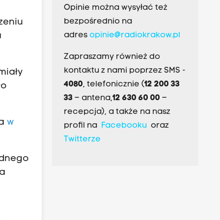
Opinie można wysyłać też
zeniu
bezpośrednio na
a
adres
opinie@radiokrakow.pl
Zapraszamy również do
kontaktu z nami poprzez SMS -
miały
4080
, telefonicznie (
12 200 33
ło
33
– antena,
12 630 60 00
–
recepcja), a także na nasz
ja
w
profil na
Facebooku
oraz
Twitterze
ednego
na