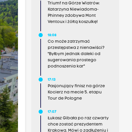
Triumf na Górze Wiatrów:
Katarzyna Niewiadoma-
Phinney zdobywa Mont
Ventoux i żółtą koszulkę!
18:08
Co może zatrzymać
przestępstwa z nienawiści?
"Byłbym jednak daleki od
sugerowania prostego
podnoszenia kar"
17:13
Pasjonujący finisz na górze
Kocierz na mecie 5. etapu
Tour de Pologne
17:07
Łukasz Gibała po raz czwarty
chce zostać prezydentem
Krakowa. Mówi o zadłużeniu i