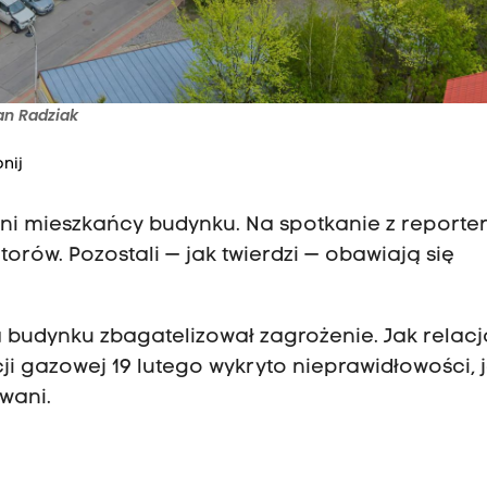
ian Radziak
nij
jeni mieszkańcy budynku. Na spotkanie z report
torów. Pozostali — jak twierdzi — obawiają się
a budynku zbagatelizował zagrożenie. Jak relacj
i gazowej 19 lutego wykryto nieprawidłowości, 
wani.