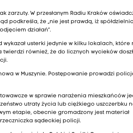
ak zarzuty. W przesłanym Radiu Kraków oświadc
d podkreśla, że „nie jest prawdą, iż spółdzielni
odjęciem działań”.
 wykazał usterki jedynie w kilku lokalach, które 
twierdzi również, że do licznych wycieków dosz
ji.
onowa w Muszynie. Postępowanie prowadzi polic
otowawcze w sprawie narażenia mieszkańców j
zeństwo utraty życia lub ciężkiego uszczerbku 
wym etapie, obecnie gromadzony jest materiał
zeczniczka sądeckiej policji.