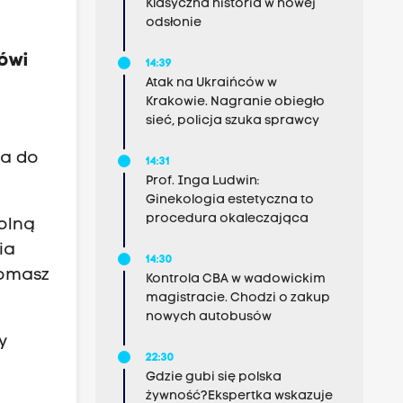
Klasyczna historia w nowej
u
odsłonie
mówi
14:39
Atak na Ukraińców w
Krakowie. Nagranie obiegło
sieć, policja szuka sprawcy
ia do
14:31
Prof. Inga Ludwin:
Ginekologia estetyczna to
procedura okaleczająca
dolną
ia
14:30
Tomasz
Kontrola CBA w wadowickim
magistracie. Chodzi o zakup
nowych autobusów
y
22:30
Gdzie gubi się polska
żywność?Ekspertka wskazuje