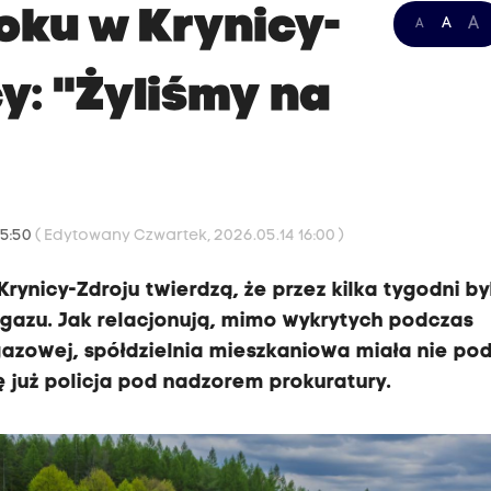
oku w Krynicy-
A
A
A
y: "Żyliśmy na
15:50
( Edytowany Czwartek, 2026.05.14 16:00 )
rynicy-Zdroju twierdzą, że przez kilka tygodni by
gazu. Jak relacjonują, mimo wykrytych podczas
gazowej, spółdzielnia mieszkaniowa miała nie po
 już policja pod nadzorem prokuratury.