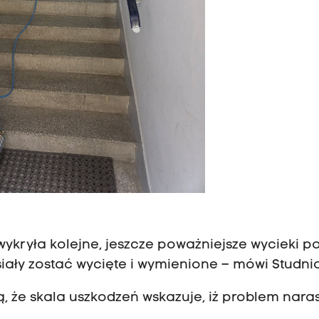
ykryła kolejne, jeszcze poważniejsze wycieki p
ły zostać wycięte i wymienione – mówi Studnia
ą, że skala uszkodzeń wskazuje, iż problem nara