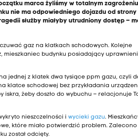
oczątku marca żyliśmy w totalnym zagrożeni
ku nie ma odpowiedniego dojazdu od strony
ragedii służby miałyby utrudniony dostęp – 
yczuwać gaz na klatkach schodowych. Kolejne
rz, mieszkaniec budynku posiadający uprawnien
a jednej z klatek dwa tysiące ppm gazu, czyli 
na klatce schodowej bez przykładania urządzen
by iskra, żeby doszło do wybuchu – relacjonuje 
wykryto nieszczelności i
wycieki gazu
. Mieszkańc
owe, które miało potwierdzić problem. Zalecono
u został odcięty.