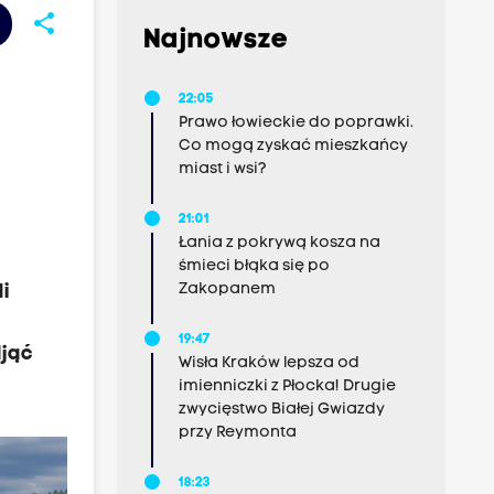
share
Najnowsze
22:05
Prawo łowieckie do poprawki.
Co mogą zyskać mieszkańcy
miast i wsi?
21:01
Łania z pokrywą kosza na
śmieci błąka się po
Zakopanem
li
19:47
djąć
Wisła Kraków lepsza od
imienniczki z Płocka! Drugie
zwycięstwo Białej Gwiazdy
przy Reymonta
18:23