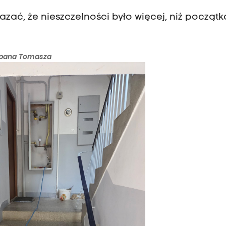
zać, że nieszczelności było więcej, niż począt
i pana Tomasza