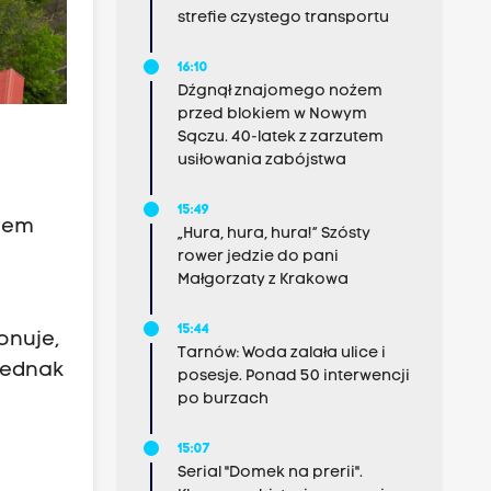
strefie czystego transportu
16:10
Dźgnął znajomego nożem
przed blokiem w Nowym
Sączu. 40-latek z zarzutem
usiłowania zabójstwa
15:49
erem
„Hura, hura, hura!” Szósty
rower jedzie do pani
Małgorzaty z Krakowa
15:44
onuje,
Tarnów: Woda zalała ulice i
jednak
posesje. Ponad 50 interwencji
po burzach
15:07
Serial "Domek na prerii".