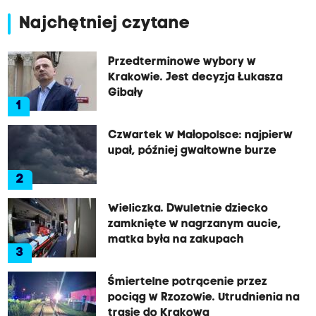
Najchętniej czytane
Przedterminowe wybory w
Krakowie. Jest decyzja Łukasza
Gibały
1
Czwartek w Małopolsce: najpierw
upał, później gwałtowne burze
2
Wieliczka. Dwuletnie dziecko
zamknięte w nagrzanym aucie,
matka była na zakupach
3
Śmiertelne potrącenie przez
pociąg w Rzozowie. Utrudnienia na
trasie do Krakowa