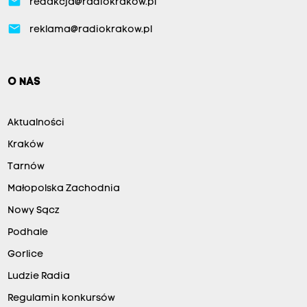
email
redakcja@radiokrakow.pl
email
reklama@radiokrakow.pl
O NAS
Aktualności
Kraków
Tarnów
Małopolska Zachodnia
Nowy Sącz
Podhale
Gorlice
Ludzie Radia
Regulamin konkursów