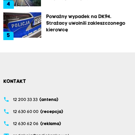
4
Poważny wypadek na DK94.
Strażacy uwolnili zakleszczonego
kierowcę
5
KONTAKT
phone
12 200 33 33
(antena)
phone
12 630 60 00
(recepcja)
phone
12 630 62 06
(reklama)