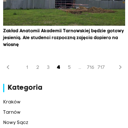
Zakład Anatomii Akademii Tarnowskiej będzie gotowy
jesienią. Ale studenci rozpoczną zajęcia dopiero na
wiosnę
chevron_left
chevron_right
1
2
3
4
5
716
717
...
Kategoria
Kraków
Tarnów
Nowy Sącz