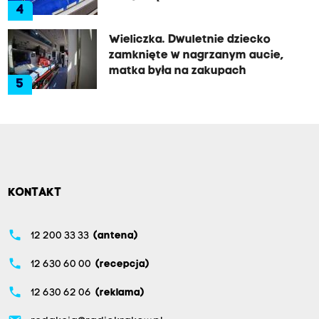
4
Wieliczka. Dwuletnie dziecko
zamknięte w nagrzanym aucie,
matka była na zakupach
5
KONTAKT
phone
12 200 33 33
(antena)
phone
12 630 60 00
(recepcja)
phone
12 630 62 06
(reklama)