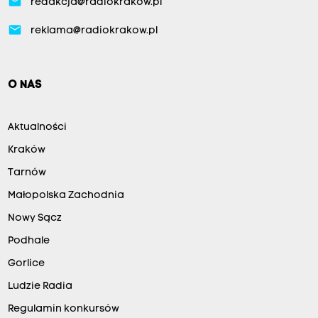
email
redakcja@radiokrakow.pl
email
reklama@radiokrakow.pl
O NAS
Aktualności
Kraków
Tarnów
Małopolska Zachodnia
Nowy Sącz
Podhale
Gorlice
Ludzie Radia
Regulamin konkursów