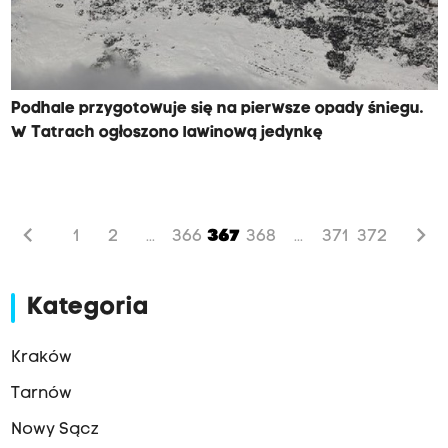
Podhale przygotowuje się na pierwsze opady śniegu.
W Tatrach ogłoszono lawinową jedynkę
chevron_left
chevron_right
1
2
366
367
368
371
372
...
...
Kategoria
Kraków
Tarnów
Nowy Sącz