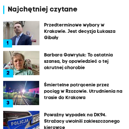
Najchętniej czytane
Przedterminowe wybory w
Krakowie. Jest decyzja Łukasza
Gibały
1
Barbara Gawryluk: To ostatnia
szansa, by opowiedzieć o tej
okrutnej chorobie
2
Śmiertelne potrącenie przez
pociąg w Rzozowie. Utrudnienia na
trasie do Krakowa
3
Poważny wypadek na DK94.
Strażacy uwolnili zakleszczonego
kierowcę