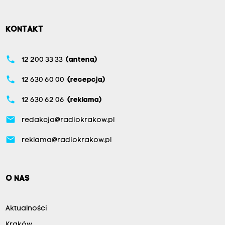
K
r
KONTAKT
a
k
phone
ó
12 200 33 33
(antena)
w
phone
12 630 60 00
(recepcja)
n
phone
12 630 62 06
(reklama)
a
m
email
redakcja@radiokrakow.pl
e
email
reklama@radiokrakow.pl
c
z
2
O NAS
4
.
Aktualności
k
Kraków