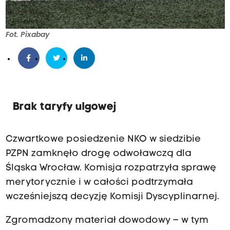
y
g
m
o
a
Z
Fot. Pixabay
n
w
a
i
.
ą
P
z
Z
k
Brak taryfy ulgowej
P
u
N
P
Czwartkowe posiedzenie NKO w siedzibie
:
i
PZPN zamknęło drogę odwoławczą dla
n
ł
Śląska Wrocław. Komisja rozpatrzyła sprawę
a
k
merytorycznie i w całości podtrzymała
r
i
wcześniejszą decyzję Komisji Dyscyplinarnej.
u
N
s
o
Zgromadzony materiał dowodowy – w tym