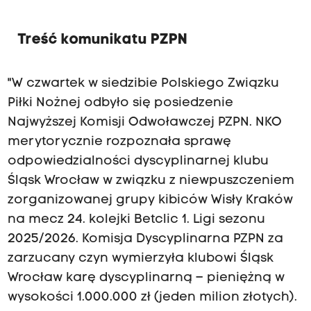
e
j
Treść komunikatu PZPN
K
o
m
"W czwartek w siedzibie Polskiego Związku
i
Piłki Nożnej odbyło się posiedzenie
s
Najwyższej Komisji Odwoławczej PZPN. NKO
j
merytorycznie rozpoznała sprawę
i
odpowiedzialności dyscyplinarnej klubu
O
Śląsk Wrocław w związku z niewpuszczeniem
d
zorganizowanej grupy kibiców Wisły Kraków
w
na mecz 24. kolejki Betclic 1. Ligi sezonu
o
2025/2026. Komisja Dyscyplinarna PZPN za
ł
zarzucany czyn wymierzyła klubowi Śląsk
a
Wrocław karę dyscyplinarną – pieniężną w
w
wysokości 1.000.000 zł (jeden milion złotych).