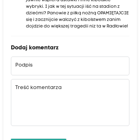
jawnie wspiera ustawki i inne kibolskie
a
wybryki. I jak w tej sytuacji iść na stadion z
ł
dziećmi? Panowie z piłką nożną OPAMIĘTAJCIE
a
się i zacznijcie walczyć z kibolstwem zanim
dojdzie do większej tragedii niz ta w Radłowie!
s
p
r
Dodaj komentarz
a
w
Podpis
ę
o
Treść komentarza
d
p
o
w
i
e