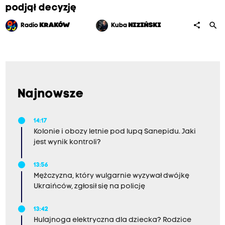
u
podjął decyzję
z
search
share
Radio
KRAKÓW
Kuba
NIZIŃSKI
n
i
e
w
p
Najnowsze
u
s
14:17
z
Kolonie i obozy letnie pod lupą Sanepidu. Jaki
jest wynik kontroli?
c
z
13:56
e
Mężczyzna, który wulgarnie wyzywał dwójkę
n
Ukraińców, zgłosił się na policję
i
13:42
e
Hulajnoga elektryczna dla dziecka? Rodzice