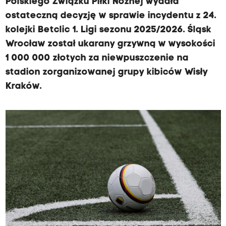
Polskiego Związku Piłki Nożnej wydała
a
s
ostateczną decyzję w sprawie incydentu z 24.
r
i
kolejki Betclic 1. Ligi sezonu 2025/2026. Śląsk
a
e
Wrocław został ukarany grzywną w wysokości
d
d
1 000 000 złotych za niewpuszczenie na
l
z
stadion zorganizowanej grupy kibiców Wisły
a
i
Kraków.
Ś
b
l
i
ą
e
s
P
k
o
a
l
u
s
t
k
r
i
z
e