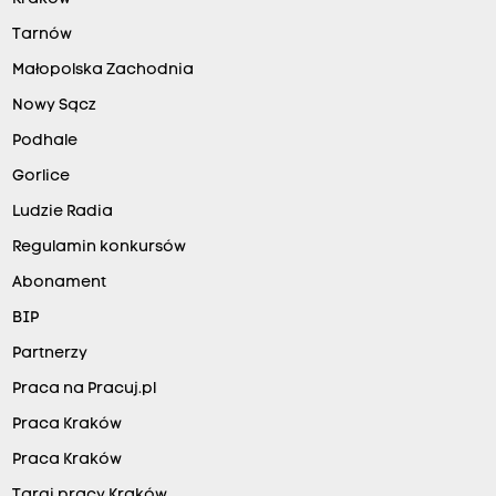
o
Tarnów
l
e
Małopolska Zachodnia
j
Nowy Sącz
k
Podhale
i
Gorlice
B
Ludzie Radia
e
Regulamin konkursów
t
Abonament
c
l
BIP
i
Partnerzy
c
Praca na Pracuj.pl
1
Praca Kraków
.
Praca Kraków
L
Targi pracy Kraków