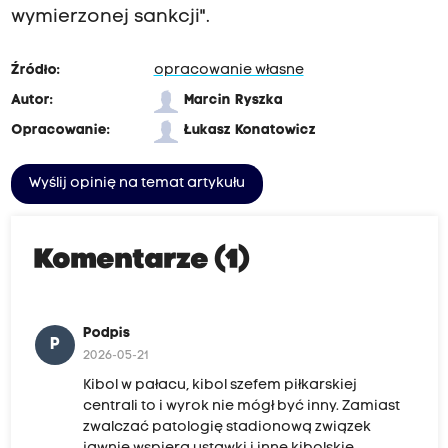
t
wymierzonej sankcji".
o
r
Źródło:
opracowanie własne
y
Autor:
Marcin Ryszka
c
Opracowanie:
Łukasz Konatowicz
z
n
Wyślij opinię na temat artykułu
i
e
Komentarze (1)
r
o
z
Podpis
p
P
2026-05-21
o
Kibol w pałacu, kibol szefem piłkarskiej
z
centrali to i wyrok nie mógł być inny. Zamiast
n
zwalczać patologię stadionową związek