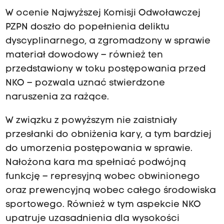
c
W ocenie Najwyższej Komisji Odwoławczej
z
PZPN doszło do popełnienia deliktu
e
dyscyplinarnego, a zgromadzony w sprawie
j
materiał dowodowy – również ten
P
przedstawiony w toku postępowania przed
Z
NKO – pozwala uznać stwierdzone
P
naruszenia za rażące.
N
.
W związku z powyższym nie zaistniały
N
przesłanki do obniżenia kary, a tym bardziej
K
do umorzenia postępowania w sprawie.
O
Nałożona kara ma spełniać podwójną
m
funkcję – represyjną wobec obwinionego
e
oraz prewencyjną wobec całego środowiska
r
sportowego. Również w tym aspekcie NKO
y
upatruje uzasadnienia dla wysokości