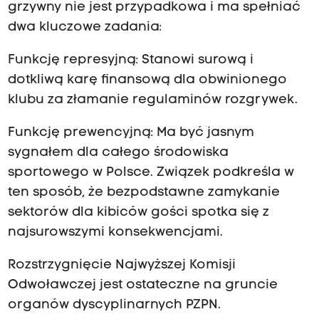
i
grzywny nie jest przypadkowa i ma spełniać
e
dwa kluczowe zadania:
d
Funkcję represyjną: Stanowi surową i
z
dotkliwą karę finansową dla obwinionego
e
klubu za złamanie regulaminów rozgrywek.
n
i
Funkcję prewencyjną: Ma być jasnym
e
sygnałem dla całego środowiska
N
sportowego w Polsce. Związek podkreśla w
a
ten sposób, że bezpodstawne zamykanie
j
sektorów dla kibiców gości spotka się z
w
najsurowszymi konsekwencjami.
y
ż
Rozstrzygnięcie Najwyższej Komisji
s
Odwoławczej jest ostateczne na gruncie
z
organów dyscyplinarnych PZPN.