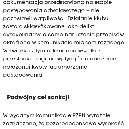
z
ż
dokumentacja przedstawiona na etapie
e
n
postępowania odwoławczego – nie
n
e
pozostawił wątpliwości. Działanie klubu
i
j
zostało sklasyfikowane jako delikt
a
o
dyscyplinarny, a samo naruszenie przepisów
b
d
określono w komunikacie mianem rażącego.
y
b
W związku z tym odrzucono wszelkie
ł
y
przesłanki mogące wpłynąć na obniżenie
y
ł
nałożonej kwoty lub umorzenie
r
o
postępowania.
a
s
ż
i
Podwójny cel sankcji
ą
ę
c
p
e
o
W wydanym komunikacie PZPN wyraźnie
s
zaznaczono, że bezprecedensowa wysokość