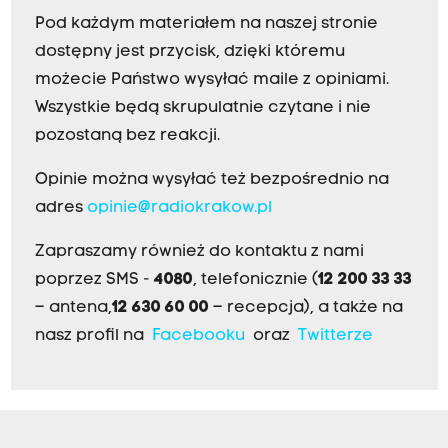
r
Pod każdym materiałem na naszej stronie
u
dostępny jest przycisk, dzięki któremu
p
możecie Państwo wysyłać maile z opiniami.
y
Wszystkie będą skrupulatnie czytane i nie
k
pozostaną bez reakcji.
i
b
Opinie można wysyłać też bezpośrednio na
i
adres
opinie@radiokrakow.pl
c
Zapraszamy również do kontaktu z nami
ó
poprzez SMS -
4080
, telefonicznie (
12 200 33 33
w
– antena,
12 630 60 00
– recepcja), a także na
W
nasz profil na
Facebooku
oraz
Twitterze
i
s
ł
y