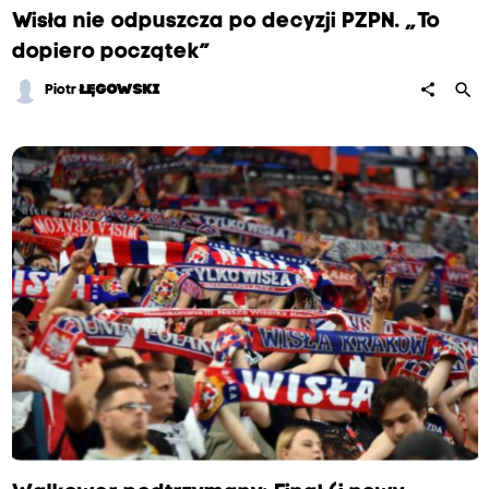
l
Wisła nie odpuszcza po decyzji PZPN. „To
i
dopiero początek”
n
search
share
Piotr
ŁĘGOWSKI
a
r
n
e
j
k
l
u
b
u
Ś
l
ą