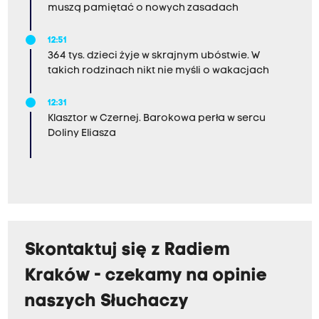
m
muszą pamiętać o nowych zasadach
z
12:51
o
364 tys. dzieci żyje w skrajnym ubóstwie. W
r
takich rodzinach nikt nie myśli o wakacjach
g
a
12:31
Klasztor w Czernej. Barokowa perła w sercu
n
Doliny Eliasza
i
z
o
w
a
n
Skontaktuj się z Radiem
e
Kraków - czekamy na opinie
j
naszych Słuchaczy
g