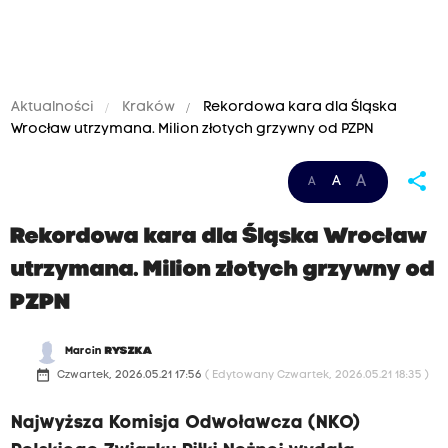
Aktualności
Kraków
Rekordowa kara dla Śląska
Wrocław utrzymana. Milion złotych grzywny od PZPN
M
W
share
A
A
A
i
c
l
z
Rekordowa kara dla Śląska Wrocław
i
w
utrzymana. Milion złotych grzywny od
o
a
PZPN
n
r
o
t
Marcin
RYSZKA
w
e
date_range
Czwartek, 2026.05.21 17:56
( Edytowany Czwartek, 2026.05.21 18:35 )
a
k
Najwyższa Komisja Odwoławcza (NKO)
k
w