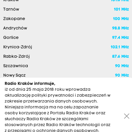
Kraków
101.6 MHz
2
Tarnów
101 MHz
6
.
Zakopane
100 MHz
K
Andrychów
98.8 MHz
o
Gorlice
97.4 MHz
m
Krynica-Zdrój
102.1 MHz
i
Rabka-Zdrój
87.6 MHz
s
Szczawnica
90 MHz
j
Nowy Sącz
90 MHz
a
D
Radio Kraków informuje,
iż od dnia 25 maja 2018 roku wprowadza
y
aktualizację polityki prywatności i zabezpieczeń w
s
zakresie przetwarzania danych osobowych.
Niniejsza informacja ma na celu zapoznanie
c
osoby korzystające z Portalu Radia Kraków oraz
y
słuchaczy Radia Kraków ze szczegółami
p
stosowanych przez Radio Kraków technologii oraz
RADIO KRAKÓW SA. Aleja Juliusza Słowackiego 22, 30-007
z przepisami o ochronie danych osobowych,