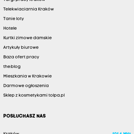
i
Telekwiaciarnia Kraków
g
i
Tanie loty
s
Hotele
e
Kurtki zimowe damskie
z
Artykuły biurowe
o
Baza ofert pracy
n
the:blog
u
Mieszkania w Krakowie
2
0
Darmowe ogłoszenia
2
Sklep z kosmetykami tolpa.pl
5
/
POSŁUCHASZ NAS
2
0