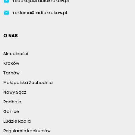
email
redakcja@radiokrakow.pl
email
reklama@radiokrakow.pl
O NAS
Aktualności
Kraków
Tarnów
Małopolska Zachodnia
Nowy Sącz
Podhale
Gorlice
Ludzie Radia
Regulamin konkursów