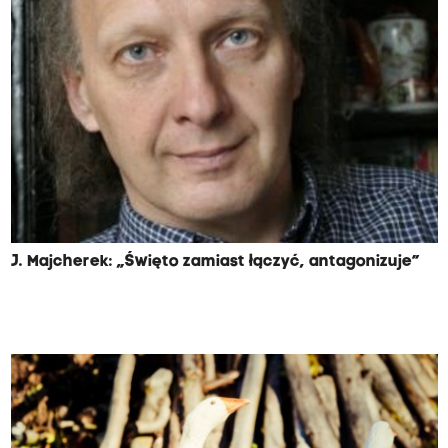
J. Majcherek: „Święto zamiast łączyć, antagonizuje”