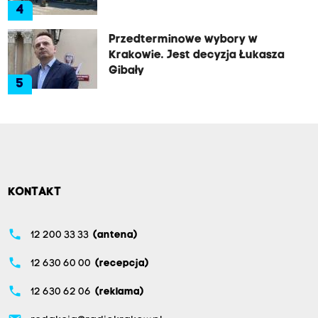
4
Przedterminowe wybory w
Krakowie. Jest decyzja Łukasza
Gibały
5
KONTAKT
phone
12 200 33 33
(antena)
phone
12 630 60 00
(recepcja)
phone
12 630 62 06
(reklama)