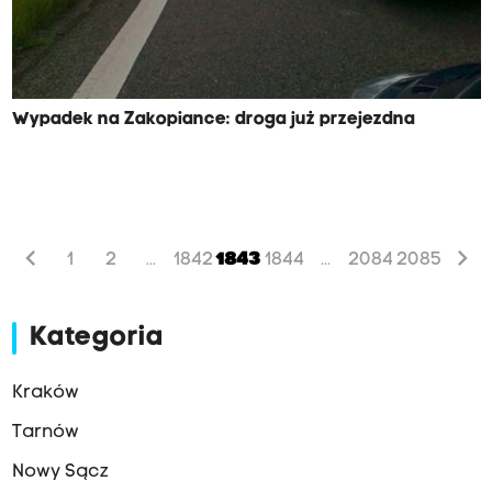
Wypadek na Zakopiance: droga już przejezdna
chevron_left
chevron_right
1
2
1842
1843
1844
2084
2085
...
...
Kategoria
Kraków
Tarnów
Nowy Sącz