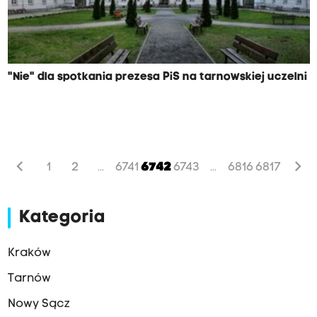
"Nie" dla spotkania prezesa PiS na tarnowskiej uczelni
chevron_left
chevron_right
1
2
6741
6742
6743
6816
6817
...
...
Kategoria
Kraków
Tarnów
Nowy Sącz