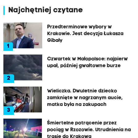
Najchętniej czytane
Przedterminowe wybory w
Krakowie. Jest decyzja Łukasza
Gibały
1
Czwartek w Małopolsce: najpierw
upał, później gwałtowne burze
2
Wieliczka. Dwuletnie dziecko
zamknięte w nagrzanym aucie,
matka była na zakupach
3
Śmiertelne potrącenie przez
pociąg w Rzozowie. Utrudnienia na
trasie do Krakowa