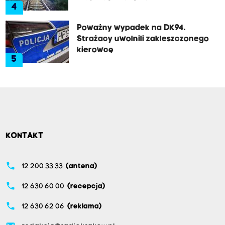
4
Poważny wypadek na DK94.
Strażacy uwolnili zakleszczonego
kierowcę
5
KONTAKT
phone
12 200 33 33
(antena)
phone
12 630 60 00
(recepcja)
phone
12 630 62 06
(reklama)