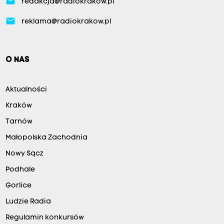
email
redakcja@radiokrakow.pl
email
reklama@radiokrakow.pl
O NAS
Aktualności
Kraków
Tarnów
Małopolska Zachodnia
Nowy Sącz
Podhale
Gorlice
Ludzie Radia
Regulamin konkursów